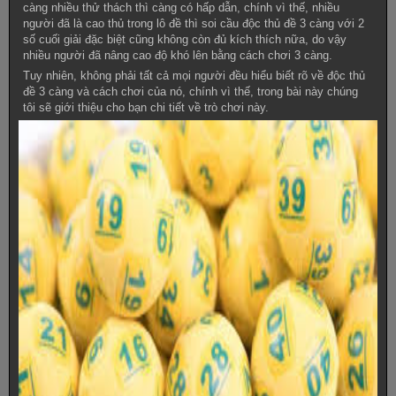
càng nhiều thử thách thì càng có hấp dẫn, chính vì thế, nhiều
người đã là cao thủ trong lô đề thì soi cầu độc thủ đề 3 càng với 2
số cuối giải đặc biệt cũng không còn đủ kích thích nữa, do vậy
nhiều người đã nâng cao độ khó lên bằng cách chơi 3 càng.
Tuy nhiên, không phải tất cả mọi người đều hiểu biết rõ về độc thủ
đề 3 càng và cách chơi của nó, chính vì thế, trong bài này chúng
tôi sẽ giới thiệu cho bạn chi tiết về trò chơi này.