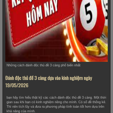
Những cách đánh độc thủ đề 3 càng phổ biến nhất
Đánh độc thủ đề 3 càng dựa vào kinh nghiệm ngày
19/05/2026
bạn hãy tìm hiểu thật kỹ các cách đánh độc thủ đề 3 càng. Một thời
gian sau khi bạn có kinh nghiệm riêng cho mình. Có sổ đề thống kê.
Thì nên tích lũy và đưa ra phương pháp tính toán tốt hơn dựa trên
khả năng của mình.