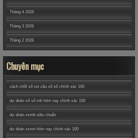
Tháng 4 2026
Tháng 3 2026
Tháng 2 2026
Chuyên mục
cách chốt số soi cầu xổ số chính xác 100
dự đoán xổ số mb hôm nay chính xác 100
dự đoán xsmb siêu chuẩn
dự đoán xsmn hôm nay chính xác 100