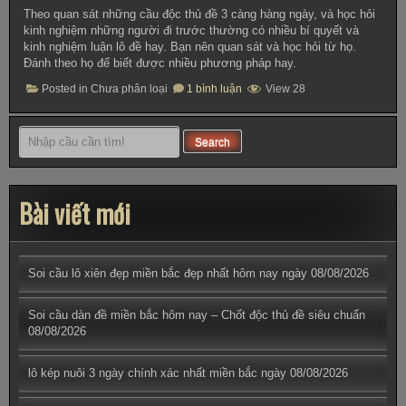
Theo quan sát những cầu độc thủ đề 3 càng hàng ngày, và học hỏi
kinh nghiệm những người đi trước thường có nhiều bí quyết và
kinh nghiệm luận lô đề hay. Bạn nên quan sát và học hỏi từ họ.
Đánh theo họ để biết được nhiều phương pháp hay.
ở
Posted in Chưa phân loại
1 bình luận
View 28
độc
thủ
đề
3
Search
càng
tự
tin
chiến
thắng
Bài viết mới
100%
ngày
19/05/2026
Soi cầu lô xiên đẹp miền bắc đẹp nhất hôm nay ngày 08/08/2026
Soi cầu dàn đề miền bắc hôm nay – Chốt độc thủ đề siêu chuẩn
08/08/2026
lô kép nuôi 3 ngày chính xác nhất miền bắc ngày 08/08/2026