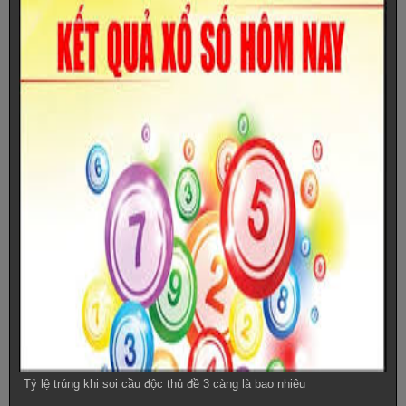
Tỷ lệ trúng khi soi cầu độc thủ đề 3 càng là bao nhiêu