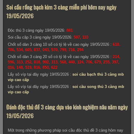
Soi cầu rồng bạch kim 3 càng miễn phí hôm nay ngày
19/05/2026
Độc thủ 3 càng ngày 19/05/2026:
881
Soi cầu cặp 3 càng ngày 19/05/2026:
507, 110
Chốt số dàn 3 càng 10 số có tỷ lệ về cao ngày 19/05/2026 :
610,
706, 534, 605, 837, 043, 570, 799, 716, 294
Chốt số dàn 3 càng 20 số có tỷ lệ về cao ngày 19/05/2026 :
214,
596, 313, 252, 818, 902, 313, 568, 440, 124, 706, 679, 255, 397,
016, 148, 519, 816, 850, 622
Lấy sô víp tại đây ngày 19/05/2026 :
soi cầu bạch thủ 3 càng mb
vip cao cấp
Lấy sô víp tại đây ngày 19/05/2026 :
soi cầu song thủ 3 càng mb
vip cao cấp
Đánh độc thủ đề 3 càng dựa vào kinh nghiệm nâu năm ngày
19/05/2026
Một trong những phương pháp soi cầu độc thủ đề 3 càng hôm nay