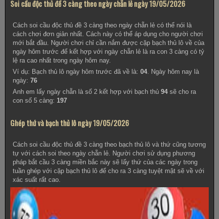
Soi cầu độc thủ đề 3 càng theo ngày chẵn lẻ ngày 19/05/2026
Cách soi cầu độc thủ đề 3 càng theo ngày chẵn lẻ có thể nói là
cách chơi đơn giản nhất. Cách này có thể áp dụng cho người chơi
mới bắt đầu. Người chơi chỉ cần nắm được cặp bạch thủ lô về của
ngày hôm trước để kết hợp với ngày chẵn lẻ là ra con 3 càng có tỷ
lệ ra cao nhất trong ngày hôm nay.
Ví dụ: Bạch thủ lô ngày hôm trước đã về là:
04
. Ngày hôm nay là
ngày:
76
Anh em lấy ngày chẵn là số 2 kết hợp với bạch thủ
94
sẽ cho ra
con số 5 càng:
197
Ghép thứ và bạch thủ lô ngày 19/05/2026
Cách soi cầu độc thủ đề 3 càng theo bạch thủ lô và thứ cũng tương
tự với cách soi theo ngày chẵn lẻ. Người chơi sử dụng phương
pháp bắt cầu 3 càng miền bắc này sẽ lấy thứ của các ngày trong
tuần ghép với cặp bạch thủ lô để cho ra 3 càng tuyệt mật sẽ về với
xác suất rất cao.