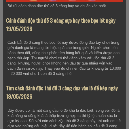
Bỏ túi cách đánh độc thủ đề 3 càng hay và chuẩn xác nhất
Cánh đánh độc thủ đề 3 càng cực hay theo bọc lót ngày
19/05/2026
Cách bắt đề 3 càng theo bọc lót này được đông đảo tay chơi trong
giới đánh giá là mang tới hiệu quả cao trong giới. Người chơi tiến
hành theo dõi, cũng như phân tích bảng kết quả và kiếm được con
bạch thủ đẹp. Thì người chơi có thể đánh kèm với độc thủ đề 3
càng. Nhưng, người chơi không nên đầu tư quá nhiều vốn vào
cách đánh cược này. Thay vào đó chỉ nên đầu tư khoảng từ 10.000
– 20.000 vnđ cho 1 con đề 3 càng nhé!
Tìm cách đánh độc thủ đề 3 càng dựa vào lô đề kép ngày
19/05/2026
Đây được coi là một dạng cầu lô đề khá là đặc biệt, song với đó là
khả năng ra cũng khá là thấp trường hợp ra thì tỷ lệ chuẩn xác là
cực kỳ cao. Đối với các đánh độc thủ đề 3 càng này, thì anh em sẽ
dựa vào những dấu hiệu dưới đây để tiến hành soi cầu đề 3 càng