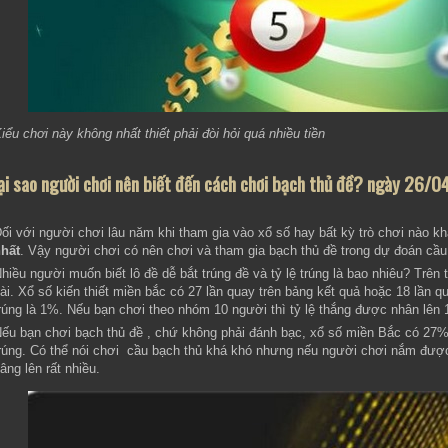
iểu chơi này không nhất thiết phải đòi hỏi quá nhiều tiền
ại sao người chơi nên biết đến cách chơi bạch thủ đề? ngày 26/
ối với người chơi lâu năm khi tham gia vào xổ số hay bất kỳ trò chơi nào k
hất
. Vậy người chơi có nên chơi và tham gia bạch thủ đề trong dự đoán cầ
hiều người muốn biết lô đề dễ bắt trúng đề và tỷ lệ trúng là bao nhiêu? Trên 
ài. Xổ số kiến ​​thiết miền bắc có 27 lần quay trên bảng kết quả hoặc 18 lần
rúng là 1%. Nếu bạn chơi theo nhóm 10 người thì tỷ lệ thắng được nhân lên 
ếu bạn chơi bạch thủ đề , chứ không phải đánh bạc, xổ số miền Bắc có 27
rúng. Có thể nói chơi cầu bạch thủ khá khó nhưng nếu người chơi nắm được b
âng lên rất nhiều.