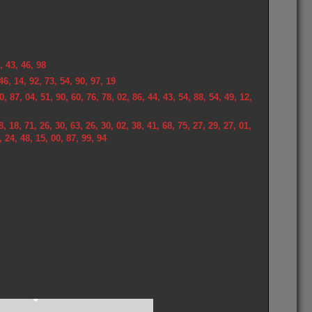
, 43, 46, 98
46, 14, 92, 73, 54, 90, 97, 19
0, 87, 04, 51, 90, 60, 76, 78, 02, 86, 44, 43, 54, 88, 54, 49, 12,
8, 18, 71, 26, 30, 63, 26, 30, 02, 38, 41, 68, 75, 27, 29, 27, 01,
, 24, 48, 15, 00, 87, 99, 94