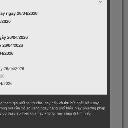
nay ngày 26/04/2026
4/2026
gày 26/04/2026
y 26/04/2026
04/2026
ày 26/04/2026.
026
04/2026
à tham gia những trò chơi gay cấn và thu hút nhất hiện nay
trong soi cầu xổ số đang ngày càng phổ biến. Vậy phương pháp
 có thực sự hiệu quả hay không, hãy cùng đi tìm hiểu.