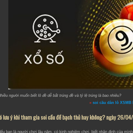
hiều người muốn biết lô đề dễ bắt trúng đề và tỷ lệ trúng là bao nhiêu?
»
soi cầu dàn lô XSMB
ó lưu ý khi tham gia soi cầu đề bạch thủ hay không? ngày 26/0
ếu bạn là người chơi lâu năm, có kinh nghiệm chơi, biết nhận định của mình 