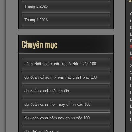
Tháng 2 2026
C
Tháng 1 2026
C
D
D
Chuyên mục
D
8
D
7
cách chốt số soi cầu xổ số chính xác 100
S
S
dự đoán xổ số mb hôm nay chính xác 100
L
L
dự đoán xsmb siêu chuẩn
L
L
dự đoán xsmn hôm nay chính xác 100
L
L
dự đoán xsmt hôm nay chính xác 100
L
độc thủ đề hôm nay