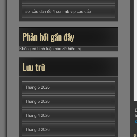
soi cầu dàn đề 4 con mb vip cao cấp
Phản hồi gần đây
Không có bình luận nào để hiển thị.
Lưu trữ
Tháng 6 2026
Tháng 5 2026
Đ
Tháng 4 2026
t
c
Tháng 3 2026
S