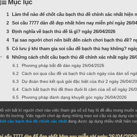
Mục lục
Làm thế nào để chốt cầu bạch thủ đề chính xác nhất hiện 
Soi cầu 7777 dàn đề đẹp nhất hôm nay miễn phí ngày 26/0
Định nghĩa về bạch thủ đề là gì? ngày 26/04/2026
Tại sao người chơi nên biết đến cách chơi bạch thủ đề? n
Có lưu ý khi tham gia soi cầu đề bạch thủ hay không? ngà
Những cách chốt cầu bạch thủ đề chính xác nhất ngày 26/
Phương pháp bắt đề dàn ngày 26/04/2026
Cách soi qua cầu đề và bạch thủ cách ngày của dàn số ng
Dự đoán theo kết quả giải đặc biệt của thứ 2 ngày 26/04/2
Cách bắt bạch thủ đề theo đuôi lô câm của xổ số ngày 26/
Phương pháp đánh dạng khuyết góc ngày 26/04/2026
ối với bất kì người chơi nào việc tham gia xổ số hay lô đề đều mong muốn v
rên thị trường. Việc người chơi áp dụng những mẹo soi cầu và áp dụng vào 
hốt cầu bạch thủ đề chính xác nhất
đang được áp dụng nhiều nhất hiện nay
oi cầu 7777 dàn đề đẹp nhất hôm nay miễn phí ngày 26/04/2026