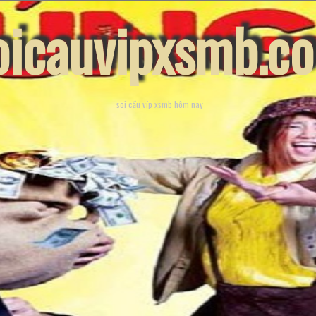
oicauvipxsmb.c
soi cầu víp xsmb hôm nay