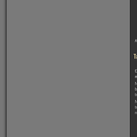
K
T
Đ
n
N
b
t
N
t
n