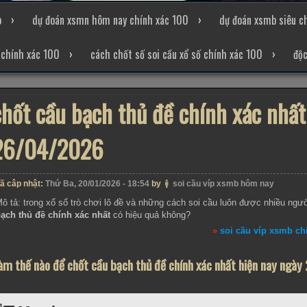
p
dự đoán xsmn hôm nay chính xác 100
dự đoán xsmb siêu c
chính xác 100
cách chốt số soi cầu xổ số chính xác 100
độc
chốt cầu bạch thủ đề chính xác nhất
26/04/2026
ã câp nhật:
Thứ Ba, 20/01/2026 - 18:54
by
soi cầu víp xsmb hôm nay
ô tả: trong xổ số trò chơi lô đề và những cách soi cầu luôn được nhiều ng
ạch thủ đề chính xác nhất
có hiệu quả không?
»
soi cầu víp xsmb ch
àm thế nào để chốt cầu bạch thủ đề chính xác nhất hiện nay ng