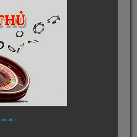
iễn phí
«