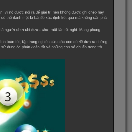
, vì nó được nói ra để giải trí nên không được ghi chép hay
ỉ có thể đánh một lá bài để xác định kết quả mà không cần phải
i là người chơi chỉ được chơi một lần rồi nghỉ. Mang phong
ính toán tốt, tập trung nghiên cứu các con số để đưa ra những
i sử dụng óc phán đoán tốt và những con số chuẩn trong trò