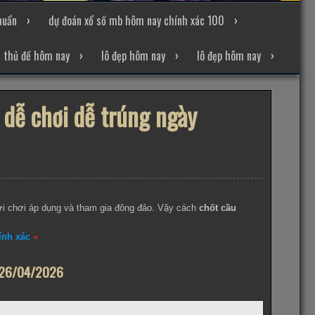
huẩn
dự đoán xổ số mb hôm nay chính xác 100
 thủ đề hôm nay
lô đẹp hôm nay
lô đẹp hôm nay
 dễ chơi dễ trúng ngày
ười chơi áp dụng và tham gia đông đảo. Vậy cách
chốt cầu
ính xác
«
ày 26/04/2026