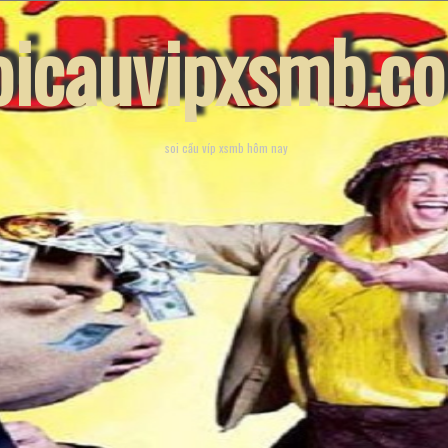
oicauvipxsmb.c
soi cầu víp xsmb hôm nay