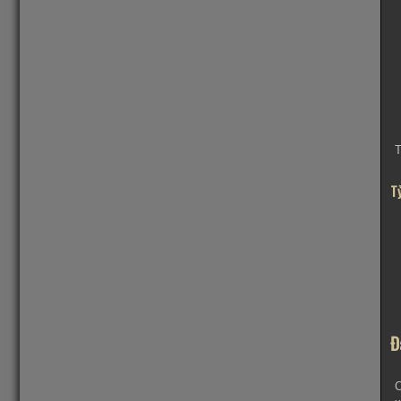
T
Tỷ
Đ
C