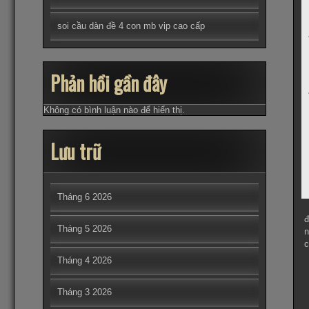
soi cầu dàn đề 4 con mb vip cao cấp
Phản hồi gần đây
Không có bình luận nào để hiển thị.
Lưu trữ
Tháng 6 2026
đ
Tháng 5 2026
n
c
Tháng 4 2026
Tháng 3 2026