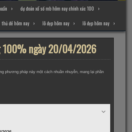
huẩn
dự đoán xổ số mb hôm nay chính xác 100
 thủ đề hôm nay
lô đẹp hôm nay
lô đẹp hôm nay
ắng 100% ngày 20/04/2026
dụng phương pháp này một cách nhuần nhuyễn, mang lại phần
4/2026