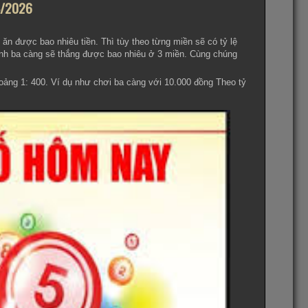
04/2026
ăn được bao nhiêu tiền. Thì tùy theo từng miền sẽ có tỷ lệ
ánh ba càng sẽ thắng được bao nhiêu ở 3 miền. Cùng chúng
hoảng 1: 400. Ví dụ như chơi ba càng với 10.000 đồng Theo tỷ