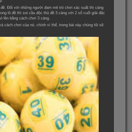
p.
ô đề. Đối với những người đam mê trò chơi xác suất thì càng
ong lô đề thì soi cầu độc thủ đề 3 càng với 2 số cuối giải đặc
hó lên bằng cách chơi 3 càng.
và cách chơi của nó, chính vì thế, trong bài này chúng tôi sẽ