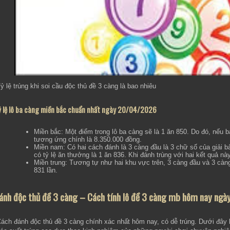
ỷ lệ trúng khi soi cầu độc thủ đề 3 càng là bao nhiêu
 lệ lô ba càng miền bắc
chuẩn nhất ngày 20/04/2026
Miền bắc: Một điểm trong lô ba càng sẽ là 1 ăn 850. Do đó, nếu 
tương ứng chính là 8.350.000 đồng.
Miền nam: Có hai cách đánh là 3 càng đầu là 3 chữ số của giải bả
có tỷ lệ ăn thưởng là 1 ăn 836. Khi đánh trùng với hai kết quả nà
Miền trung: Tương tự như hai khu vực trên, 3 càng đầu và 3 càng 
831 lần.
ánh độc thủ đề 3 càng – Cách tính lô đề 3 càng mb hôm nay n
ách đánh độc thủ đề 3 càng chính xác nhất hôm nay, có dễ trúng. Dưới đây l