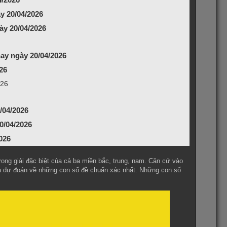
y 20/04/2026
ày 20/04/2026
ay ngày 20/04/2026
26
026
/04/2026
0/04/2026
026
rong giải đặc biệt của cả ba miền bắc, trung, nam. Căn cứ vào
ra dự đoán về những con số đề chuẩn xác nhất. Những con số