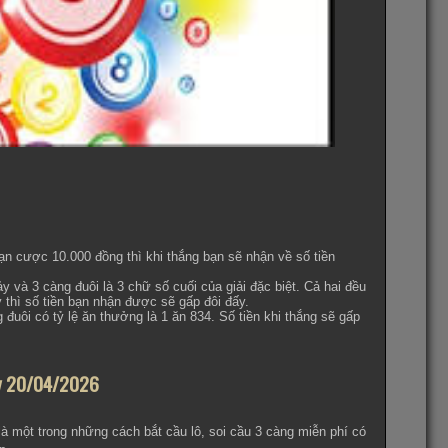
bạn cược 10.000 đồng thì khi thắng bạn sẽ nhận về số tiền
y và 3 càng đuôi là 3 chữ số cuối của giải đặc biệt. Cả hai đều
y thì số tiền bạn nhận được sẽ gấp đôi đấy.
đuôi có tỷ lệ ăn thưởng là 1 ăn 834. Số tiền khi thắng sẽ gấp
gày 20/04/2026
à một trong những cách bắt cầu lô, soi cầu 3 càng miễn phí có