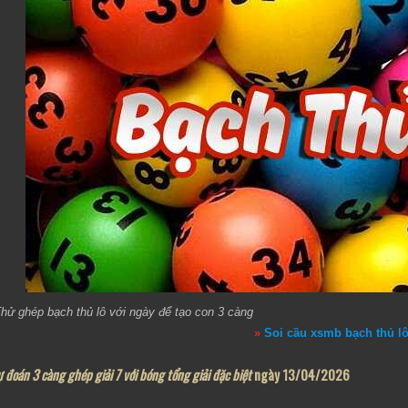
hử ghép bạch thủ lô với ngày để tạo con 3 càng
»
Soi cầu xsmb bạch thủ l
 đoán 3 càng ghép giải 7 với bóng tổng giải đặc biệt
ngày 13/04/2026