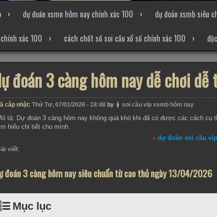
p
dự đoán xsmn hôm nay chính xác 100
dự đoán xsmb siêu c
chính xác 100
cách chốt số soi cầu xổ số chính xác 100
độc
dự đoán 3 càng hôm nay dễ chơi dễ
ã câp nhật:
Thứ Tư, 07/01/2026 - 18:48
by
soi cầu víp xsmb hôm nay
ô tả: Dự đoán 3 càng hôm nay không quá khó khi đã có được các cách cụ th
ìm hiểu chi tiết cho mình.
»
dự đoán soi cầu ví
ài viết:
ự đoán 3 càng hôm nay siêu chuẩn từ cao thủ ngày 13/04/2026
Mục lục