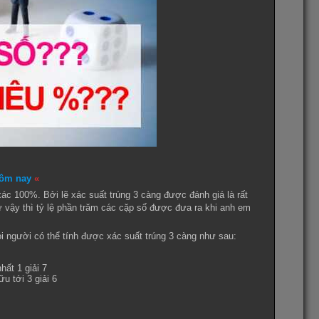
hôm nay
«
ác 100%. Bởi lẽ xác suất trúng 3 càng được đánh giá là rất
ư vậy thì tỷ lệ phần trăm các cặp số được đưa ra khi anh em
i người có thể tính được xác suất trúng 3 càng như sau:
hất 1 giải 7
u tới 3 giải 6