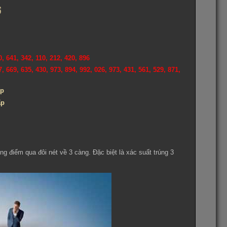
6
0, 641, 342, 110, 212, 420, 896
7, 669, 635, 430, 973, 894, 992, 026, 973, 431, 561, 529, 871,
ấp
ấp
ng điểm qua đôi nét về 3 càng. Đặc biệt là xác suất trúng 3