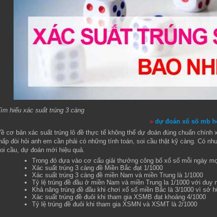
ìm hiểu xác suất trúng 3 càng
»
dự đoán xổ số mb 
ề cơ bản xác suất trúng lô đề thực tế không thể dự đoán đúng chuẩn chính x
hấp đòi hỏi anh em cần phải có những tính toán, soi cầu thật kỹ càng. Có nh
oi cầu, dự đoán mới hiệu quả.
Trong đó dựa vào cơ cấu giải thưởng công bố xổ số mỗi ngày mọ
Xác suất trúng 3 càng đề Miền Bắc đạt 1/1000
Xác suất trúng 3 càng đề miền Nam và miền Trung là 1/1000
Tỷ lệ trúng đề đầu ở miền Nam và miền Trung la 1/1000 với duy n
Khả năng trúng đề đầu khi chơi xổ số miền Bắc là 3/1000 vì sở hữ
Xác suất trúng đề đuôi khi tham gia XSMB đạt khoảng 4/1000
Tỷ lệ trúng đề đuôi khi tham gia XSMN và XSMT là 2/1000