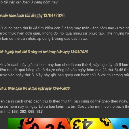
ỏ túi các dự đoán 3 càng hôm nay
i cầu theo bạch thủ lô
ngày 13/04/2026
ử dụng bạch thủ lô để tìm kiếm con 3 càng may mắn đánh hôm nay được nh
ước thực hiện đơn giản, không đòi hỏi quá nhiều sự phức tạp. Thế nhưng hi
ô bạn có thể cân nhắc áp dụng 1 trong các cách sau:
ch 1: ghép bạch thủ lô cùng với thứ trong tuần ngày 13/04/2026
ối với cách này giả sử hôm nay bạn chơi là vào thứ 4, vậy bạn lấy số 9 là
iểm tra kết quả bảng xổ số được công bố vào ngày hôm qua (là thứ 3) để tì
ược vào ngày thứ 3. Vậy bây giờ bạn ghép con bạch thủ lô với thứ trong t
ch 2: Ghép bạch thủ lô theo ngày ngày 13/04/2026
ên cạnh cách ghép bạch thủ lô theo thứ thì bạn cũng có thể ghép theo ngày
iả sử hôm nay là ngày 18 và bạn kiểm tra tìm được cho mình con lô bạch th
ình là
168
,
292
,
068
,
817
.