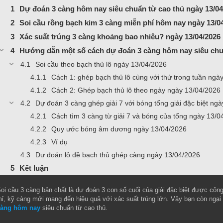
Dự đoán 3 càng hôm nay siêu chuẩn từ cao thủ ngày 13/04
Soi cầu rồng bạch kim 3 càng miễn phí hôm nay ngày 13/0
Xác suất trúng 3 càng khoảng bao nhiêu? ngày 13/04/2026
Hướng dẫn một số cách dự đoán 3 càng hôm nay siêu chu
Soi cầu theo bạch thủ lô ngày 13/04/2026
Cách 1: ghép bạch thủ lô cùng với thứ trong tuần ngà
Cách 2: Ghép bạch thủ lô theo ngày ngày 13/04/2026
Dự đoán 3 càng ghép giải 7 với bóng tổng giải đặc biệt ng
Cách tìm 3 càng từ giải 7 và bóng của tổng ngày 13/0
Quy ước bóng âm dương ngày 13/04/2026
Ví dụ
Dự đoán lô đề bạch thủ ghép càng ngày 13/04/2026
Kết luận
oi cầu 3 càng bản chất là dự đoán 3 con số cuối của giải đặc biệt được công
ỉ, kỹ càng mới mang đến hiệu quả với xác suất trúng lớn. Vậy bạn còn ngại
càng hôm nay
siêu chuẩn từ cao thủ.