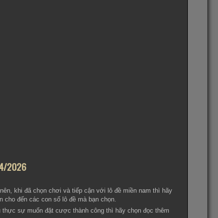
/04/2026
ên, khi đã chọn chơi và tiếp cận với lô đề miền nam thì hãy
n cho đến các con số lô đề mà bạn chọn.
thực sự muốn đặt cược thành công thì hãy chọn đọc thêm