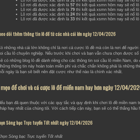
Lô rơi đã được xác định là
31
thì kết quả xsmn hôm nay sẽ nổ l
Lô rơi đã được xác định là
57
thì kết quả xsmn hôm nay sẽ nổ l
Lô rơi đã được xác định là
79
thì kết quả xsmn hôm nay sẽ nổ l
Lô rơi đã được xác định là
24
thì kết quả xsmn hôm nay sẽ nổ l
Lô rơi đã được xác định là
33
thì kết quả xsmn hôm nay sẽ nổ l
eo dõi thêm thông tin lô đề từ các nhà cái lớn ngày 12/04/2026
ó những nhà cái lớn không chỉ là nơi cá cược lô đề mà còn là nơi để người 
oi cầu lô chuyên nghiệp. Nếu trước khi chơi và bạn vẫn chưa chọn được số 
ẽ có những blog lô đề dành riêng cho các thông tin soi cầu lô miền Nam, d
hững thông tin này hoàn toàn miễn phí và chắc chắn không phải là những thôn
ỗi ngày là bạn sẽ biết nên đặt cược như thế nào là chính xác nhất.
 mẹo để chơi và cá cược lô đề miền nam hay hơn ngày 12/04/20
ếu bạn đã quen thuộc với các quy tắc và quy định khi chơi lô đề miền nam 
háp hay nhất của chúng tôi. Với cách tiếp cận này, bạn sẽ có thể thắng hầu
họn Sòng bạc Trực tuyến Tốt nhất ngày 12/04/2026
họn Sòng bạc Trực tuyến Tốt nhất