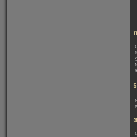
Th
C
s
S
N
m
5
N
p
C
C