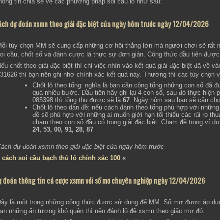
hông tin chia sẻ về các phương pháp soi cầu lô như sau:
ách dự đoán xsmn theo giải đặc biệt của ngày hôm trước ngày 12/04/2026
ỗi tùy chọn MM sẽ cung cấp những cơ hội thắng lớn mà người chơi sẽ rất 
oi cầu, chốt số và đánh cược là thực sự đơn giản. Công thức đầu tiên được á
ếu chốt theo giải đặc biệt thì chỉ việc nhìn vào kết quả giải đặc biệt đã v
31626 thì bạn nên ghi nhớ chính xác kết quả này. Thường thì các tùy chọn v
Chốt lô theo tổng: nghĩa là bạn cần cộng tổng những con số đã đư
quá nhiều bước. Đầu tiên hãy ghi lại 4 con số, sau đó thực hiện 
085398 thì tổng thu được sẽ là
67
. Ngày hôm sau bạn sẽ cần ch
Chốt lô theo dàn đề: nếu cách đánh theo tổng phù hợp với những 
đề sẽ phù hợp với những ai muốn giới hạn tối thiểu các rủi ro t
chạm theo con số đầu có trong giải đặc biệt. Chạm đề trong ví 
24, 53, 00, 91, 28, 87
ách dự đoán xsmn theo giải đặc biệt của ngày hôm trước
»
cách soi cầu bạch thủ lô chính xác 100
«
ự đoán thông tin cá cược xsmn với số mơ chuyên nghiệp ngày 12/04/2026
ây là một trong những công thức được sử dụng để MM. Số mơ được áp dụng
ạn những ấn tượng khó quên thì nên đánh lô đề xsmn theo giấc mơ đó.