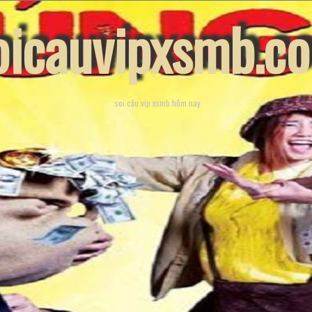
oicauvipxsmb.c
soi cầu víp xsmb hôm nay