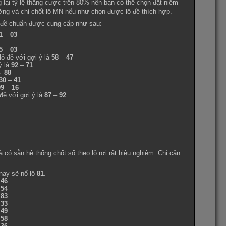
lại tỷ lệ thắng cược trên 80% nên bạn có thể chọn đặt niềm
ỡng và chỉ chốt lô MN nếu như chọn được lô đề thích hợp.
ô đề chuẩn được cung cấp như sau:
1
–
03
5
–
03
ô đề với gợi ý là
58
–
47
ý là
92
–
71
4
–
88
30
–
41
99
–
16
đề với gợi ý là
87
–
92
à có sẵn hệ thống chốt số theo lô rơi rất hiệu nghiệm. Chỉ cần
nay sẽ nổ lô
81
.
ô
46
.
ô
54
ô
83
ô
33
ô
49
ô
58