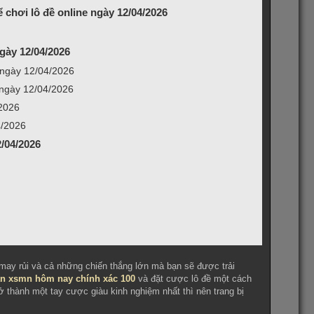
chơi lô đề online ngày 12/04/2026
gày 12/04/2026
 ngày 12/04/2026
 ngày 12/04/2026
/2026
4/2026
/04/2026
may rủi và cả những chiến thắng lớn mà bạn sẽ được trải
n xsmn hôm nay chính xác 100
và đặt cược lô đề một cách
ở thành một tay cược giàu kinh nghiệm nhất thì nên trang bị