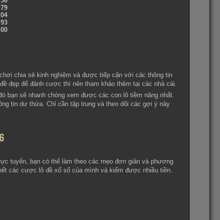
ô
36
ô
79
ô
04
ô
93
ô
00
chơi chia sẻ kinh nghiệm và được tiếp cận với các thông tin
đề đẹp để đánh cược thì nên tham khảo thêm tại các nhà cái.
o đó bạn sẽ nhanh chóng xem được các con lô tiềm năng nhất.
g tin dư thừa. Chỉ cần tập trung và theo dõi các gợi ý này
26
trực tuyến, bạn có thể làm theo các mẹo đơn giản và phương
 hết các cược lô đề xổ số của mình và kiếm được nhiều tiền.