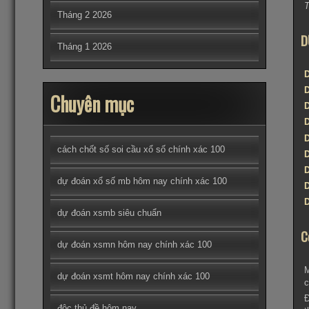
T
Tháng 2 2026
D
Tháng 1 2026
D
D
Chuyên mục
D
D
D
cách chốt số soi cầu xổ số chính xác 100
D
D
dự đoán xổ số mb hôm nay chính xác 100
D
D
dự đoán xsmb siêu chuẩn
C
dự đoán xsmn hôm nay chính xác 100
M
dự đoán xsmt hôm nay chính xác 100
c
Đ
độc thủ đề hôm nay