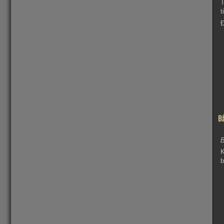
T
t
Đ
Bắ
B
K
b