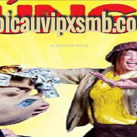
oicauvipxsmb.c
soi cầu víp xsmb hôm nay