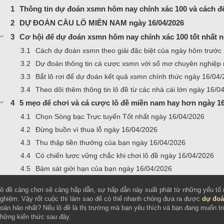
Thông tin dự đoán xsmn hôm nay chính xác 100 và cách để 
DỰ ĐOÁN CẦU LÔ MIỀN NAM ngày 16/04/2026
Cơ hội để dự đoán xsmn hôm nay chính xác 100 tốt nhất n
Cách dự đoán xsmn theo giải đặc biệt của ngày hôm trước
Dự đoán thông tin cá cược xsmn với số mơ chuyên nghiệp
Bắt lô rơi để dự đoán kết quả xsmn chính thức ngày 16/04
Theo dõi thêm thông tin lô đề từ các nhà cái lớn ngày 16/0
5 mẹo để chơi và cá cược lô đề miền nam hay hơn ngày 16
Chọn Sòng bạc Trực tuyến Tốt nhất ngày 16/04/2026
Đừng buồn vì thua lỗ ngày 16/04/2026
Thu thập tiền thưởng của bạn ngày 16/04/2026
Có chiến lược vững chắc khi chơi lô đề ngày 16/04/2026
Bám sát giới hạn của bạn ngày 16/04/2026
ô đề càng chơi sẽ càng hấp dẫn, sự hấp dẫn này xuất phát từ những yếu tố 
ghiệm. Vậy rốt cuộc thì làm sao để có thể nhanh chóng đưa ra được
dự đoá
oàn hảo nhất? Nếu lô đề là thị trường mà bạn yêu thích và bạn đang muốn tr
hững kiến thức sau đây.