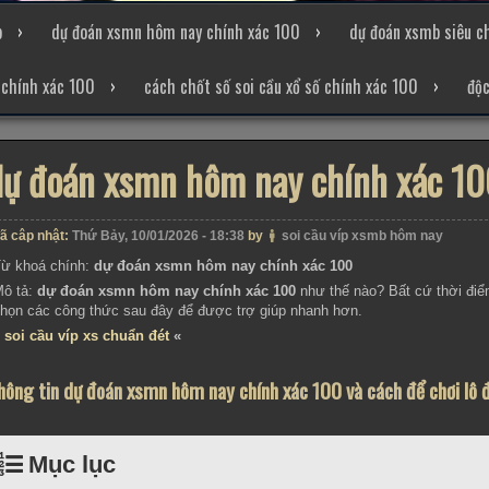
p
dự đoán xsmn hôm nay chính xác 100
dự đoán xsmb siêu c
chính xác 100
cách chốt số soi cầu xổ số chính xác 100
độc
dự đoán xsmn hôm nay chính xác 1
ã câp nhật:
Thứ Bảy, 10/01/2026 - 18:38
by
soi cầu víp xsmb hôm nay
ừ khoá chính:
dự đoán xsmn hôm nay chính xác 100
ô tả:
dự đoán xsmn hôm nay chính xác 100
như thế nào? Bất cứ thời điể
họn các công thức sau đây để được trợ giúp nhanh hơn.
»
soi cầu víp xs chuẩn đét
«
hông tin dự đoán xsmn hôm nay chính xác 100 và cách để chơi lô
Mục lục