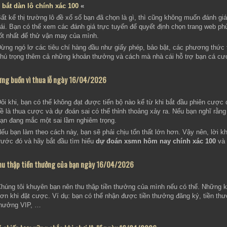
»
bắt dàn lô chính xác 100
«
ất kể thị trường lô đề xổ số bạn đã chọn là gì, thì cũng không muốn đánh gi
ái. Bạn có thể xem các đánh giá trực tuyến để quyết định chọn trang web ph
ốt nhất để thử vận ​​may của mình.
ừng ngó lơ các tiêu chí hàng đầu như giấy phép, bảo bật, các phương thức
hú trọng thêm cả những khoản thưởng và cách mà nhà cái hỗ trợ bạn cá cư
ừng buồn vì thua lỗ ngày 16/04/2026
ôi khi, bạn có thể không đạt được tiến bộ nào kể từ khi bắt đầu phiên cược
ề là thua cược và dự đoán sai có thể thỉnh thoảng xảy ra. Nếu bạn nghĩ rằng 
ạn đang mắc một sai lầm nghiêm trọng.
ếu bạn làm theo cách này, bạn sẽ phải chịu tổn thất lớn hơn. Vậy nên, lời 
rước đó và hãy bắt đầu tìm hiểu
dự đoán xsmn hôm nay chính xác 100
và 
hu thập tiền thưởng của bạn ngày 16/04/2026
húng tôi khuyên bạn nên thu thập tiền thưởng của mình nếu có thể. Những k
ơn khi đặt cược. Ví dụ: bạn có thể nhận được tiền thưởng đăng ký, tiền thư
hưởng VIP, …