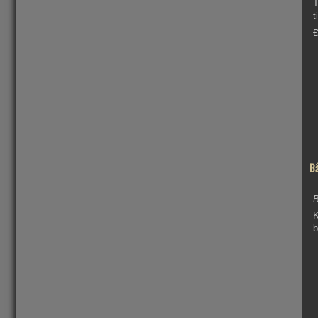
T
t
Đ
Bắ
B
K
b