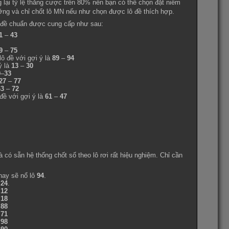
lại tỷ lệ thắng cược trên 80% nên bạn có thể chọn đặt niềm
ỡng và chỉ chốt lô MN nếu như chọn được lô đề thích hợp.
ô đề chuẩn được cung cấp như sau:
1
–
43
9
–
75
ô đề với gợi ý là
89
–
94
ý là
13
–
30
0
–
33
27
–
77
63
–
72
đề với gợi ý là
61
–
47
à có sẵn hệ thống chốt số theo lô rơi rất hiệu nghiệm. Chỉ cần
nay sẽ nổ lô
94
.
ô
24
.
ô
12
ô
18
ô
88
ô
71
ô
98