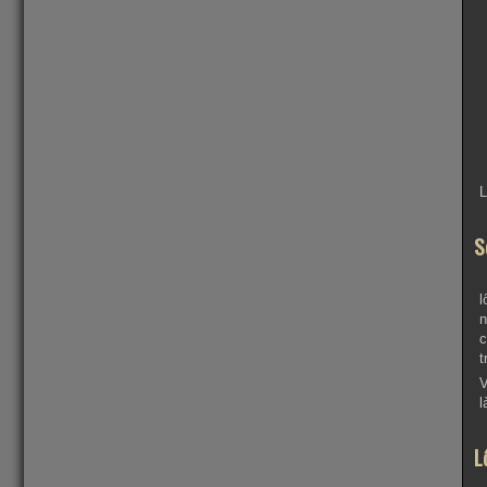
L
S
l
n
c
t
V
l
L