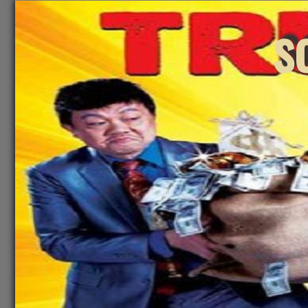
Skip
s
to
content