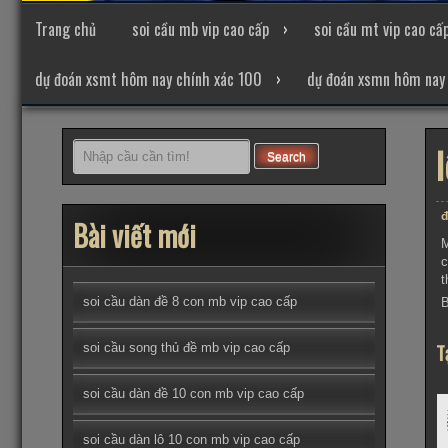
Trang chủ
soi cầu mb vip cao cấp
soi cầu mt vip cao cấ
dự đoán xsmt hôm nay chính xác 100
dự đoán xsmn hôm nay 
Search
đ
Bài viết mới
M
c
t
soi cầu dàn đề 8 con mb vip cao cấp
B
T
soi cầu song thủ đề mb vip cao cấp
soi cầu dàn đề 10 con mb vip cao cấp
soi cầu dàn lô 10 con mb vip cao cấp