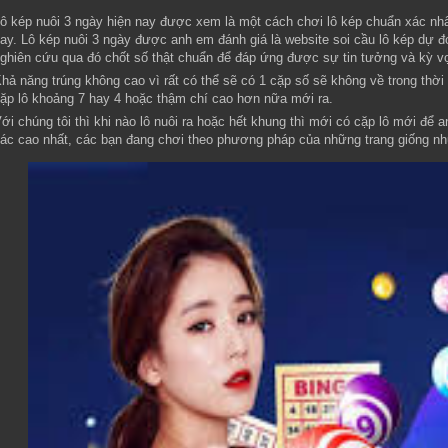
ô kép nuôi 3 ngày hiện nay được xem là một cách chơi lô kép chuẩn xác nhấ
ay. Lô kép nuôi 3 ngày được anh em đánh giá là website soi cầu lô kép dự đ
ghiên cứu qua đó chốt số thật chuẩn để đáp ứng được sự tin tưởng và kỳ v
hả năng trúng không cao vì rất có thể sẽ có 1 cặp số sẽ không về trong thời
ặp lô khoảng 7 hay 4 hoặc thậm chí cao hơn nữa mới ra.
ới chúng tôi thì khi nào lô nuôi ra hoặc hết khung thì mới có cặp lô mới để
ác cao nhất, các bạn đang chơi theo phương pháp của những trang giống như 