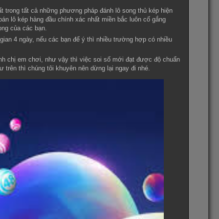
t trong tất cả những phương pháp đánh lô song thủ kép hiện
oán lô kép hàng đầu chính xác nhất miền bắc luôn cố gắng
ọng của các bạn.
 gian 4 ngày, nếu các bạn để ý thì nhiều trường hợp có nhiều
 anh chị em chơi, như vậy thì việc soi số mới đạt được độ chuẩn
trên thì chúng tôi khuyên nên dừng lại ngay đi nhé.