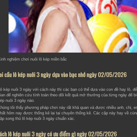
inh nghiệm chơi nuôi lô kép miền bắc
oi cầu lô kép nuôi 3 ngày dựa vào bạc nhớ ngày 02/05/2026
ô kép nuôi 3 ngày
với cách này thì các bạn có thể dựa vào con đề hay lô, đ
ian để nghiên cứu tính toán theo dõi kết quả mở thưởng của từng ngày để biế
ép nuôi 3 ngày nào.
húng tôi thấy phương pháp chơi này rất khả quan và được nhiều anh, chị, e
hất hôm nay được thống kê lại tại chuyên thống kê. Các cặp này hay về cùng 
ặp song thủ lô kép nuôi 3 ngày chuẩn xác.
ách lô kép nuôi 3 ngày có ưu điểm gì ngày 02/05/2026