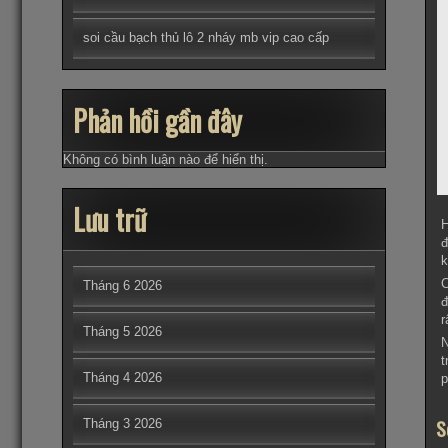
soi cầu bạch thủ lô 2 nháy mb vip cao cấp
Phản hồi gần đây
Không có bình luận nào để hiển thị.
Lưu trữ
H
đ
k
C
Tháng 6 2026
đ
r
Tháng 5 2026
N
t
Tháng 4 2026
p
S
Tháng 3 2026