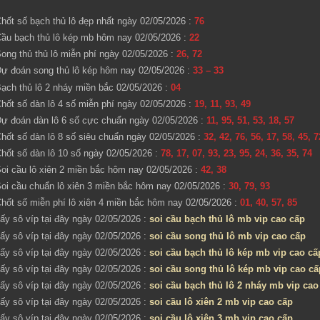
hốt số bạch thủ lô đẹp nhất ngày 02/05/2026 :
76
ầu bạch thủ lô kép mb hôm nay 02/05/2026 :
22
ong thủ thủ lô miễn phí ngày 02/05/2026 :
26, 72
ự đoán song thủ lô kép hôm nay 02/05/2026 :
33 – 33
ạch thủ lô 2 nháy miền bắc 02/05/2026 :
04
hốt số dàn lô 4 số miễn phí ngày 02/05/2026 :
19, 11, 93, 49
ự đoán dàn lô 6 số cực chuẩn ngày 02/05/2026 :
11, 95, 51, 53, 18, 57
hốt số dàn lô 8 số siêu chuẩn ngày 02/05/2026 :
32, 42, 76, 56, 17, 58, 45, 7
hốt số dàn lô 10 số ngày 02/05/2026 :
78, 17, 07, 93, 23, 95, 24, 36, 35, 74
oi cầu lô xiên 2 miền bắc hôm nay 02/05/2026 :
42, 38
oi cầu chuẩn lô xiên 3 miền bắc hôm nay 02/05/2026 :
30, 79, 93
hốt số miễn phí lô xiên 4 miền bắc hôm nay 02/05/2026 :
01, 40, 57, 85
ấy sô víp tại đây ngày 02/05/2026 :
soi cầu bạch thủ lô mb vip cao cấp
ấy sô víp tại đây ngày 02/05/2026 :
soi cầu song thủ lô mb vip cao cấp
ấy sô víp tại đây ngày 02/05/2026 :
soi cầu bạch thủ lô kép mb vip cao cấ
ấy sô víp tại đây ngày 02/05/2026 :
soi cầu song thủ lô kép mb vip cao cấ
ấy sô víp tại đây ngày 02/05/2026 :
soi cầu bạch thủ lô 2 nháy mb vip cao
ấy sô víp tại đây ngày 02/05/2026 :
soi cầu lô xiên 2 mb vip cao cấp
ấy sô víp tại đây ngày 02/05/2026 :
soi cầu lô xiên 3 mb vip cao cấp