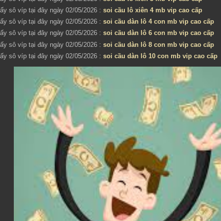
ấy sô víp tại đây ngày 02/05/2026 :
soi cầu lô xiên 4 mb vip cao cấp
ấy sô víp tại đây ngày 02/05/2026 :
soi cầu dàn lô 4 con mb vip cao cấp
ấy sô víp tại đây ngày 02/05/2026 :
soi cầu dàn lô 6 con mb vip cao cấp
ấy sô víp tại đây ngày 02/05/2026 :
soi cầu dàn lô 8 con mb vip cao cấp
ấy sô víp tại đây ngày 02/05/2026 :
soi cầu dàn lô 10 con mb vip cao cấp