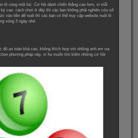
on lô cùng một lúc. Cơ hội dành chiến thắng cao hơn, vì mỗi
 kỳ cao. cách chơi ở đây thì các bạn không phải nghiên cứu số
c vào tiền để nuôi thì các bạn có thể truy cập website nuôi lô
ong vòng 3 ngày nhé.
c độ an toàn khá cao, không thích hợp với những anh em ưa
 chọn phương pháp này, vì họ muốn tìm kiếm những cơ hội