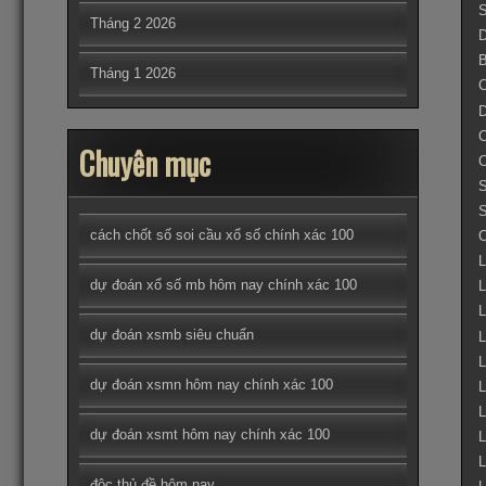
S
Tháng 2 2026
D
B
Tháng 1 2026
C
D
C
Chuyên mục
C
S
S
cách chốt số soi cầu xổ số chính xác 100
C
L
dự đoán xổ số mb hôm nay chính xác 100
L
L
dự đoán xsmb siêu chuẩn
L
L
dự đoán xsmn hôm nay chính xác 100
L
L
dự đoán xsmt hôm nay chính xác 100
L
L
độc thủ đề hôm nay