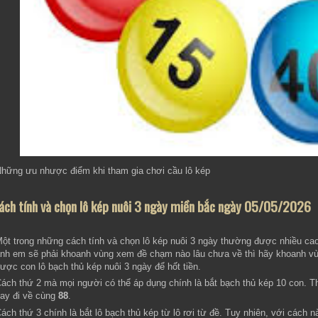
hững ưu nhược điểm khi tham gia chơi cầu lô kép
ách tính và chọn lô kép nuôi 3 ngày miền bắc ngày 05/05/2026
ột trong những cách tính và chọn lô kép nuôi 3 ngày thường được nhiều cao
nh em sẽ phải khoanh vùng xem đề chạm nào lâu chưa về thì hãy khoanh vùng
ược con lô bạch thủ kép nuôi 3 ngày để hốt tiền.
ách thứ 2 mà mọi người có thể áp dụng chính là bắt bạch thủ kép 10 con. Th
ay đi về cùng
88
.
ách thứ 3 chính là bắt lô bạch thủ kép từ lô rơi từ đề. Tuy nhiên, với cách 