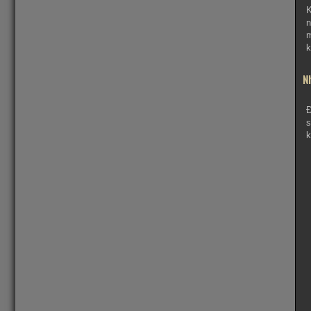
K
n
m
k
N
Đ
s
k