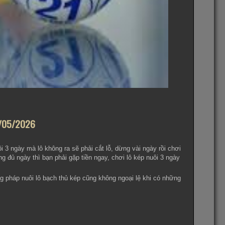
05/05/2026
 3 ngày mà lô không ra sẽ phải cắt lỗ, dừng vài ngày rồi chơi
 đủ ngày thì bạn phải gặp tiền ngay, chơi lô kép nuôi 3 ngày
 pháp nuôi lô bạch thủ kép cũng không ngoại lệ khi có những