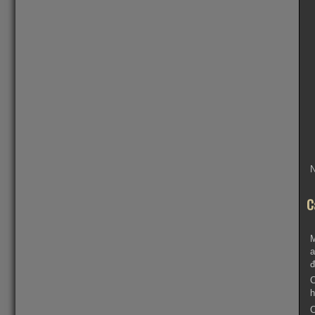
N
C
M
a
đ
C
h
C