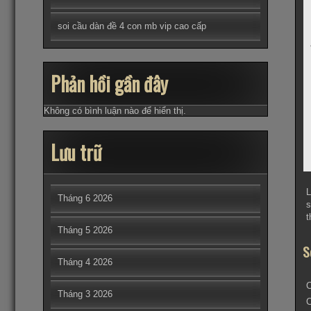
soi cầu dàn đề 4 con mb vip cao cấp
Phản hồi gần đây
Không có bình luận nào để hiển thị.
Lưu trữ
L
Tháng 6 2026
s
t
Tháng 5 2026
S
Tháng 4 2026
C
Tháng 3 2026
C