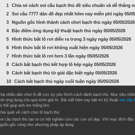
Chia sẻ cách soi cầu bạch thủ đề siêu chuẩn và dễ thắng n
Soi cầu 7777 dàn đề đẹp nhất hôm nay miễn phí ngày 05/0
Nguồn gốc hình thành cách chơi bạch thủ ngày 05/05/2026
Đặc điểm ứng dụng kỹ thuật bạch thủ ngày 05/05/2026
Hình thức bắt lô rơi diễn ra trong 3 ngày ngày 05/05/2026
Hình thức bắt lô rơi không xuất hiện ngày 05/05/2026
Hình thức bắt lô rơi hơn 3 lần ngày 05/05/2026
Cách bắt bạch thủ kết hợp lô kép ngày 05/05/2026
Cách bắt bạch thủ từ giải đặc biệt ngày 05/05/2026
Cách bắt bạch thủ ngày cuối tuần ngày 05/05/2026
há nhiều dân chơi lô đề cực kỳ yêu thích cách đánh bạch thủ. Mục tiêu nh
ính ứng dụng cho quá trình giải trí. Bài viết hôm nay bật mí kỹ thuật
soi cầu 
ó thể giúp anh em thắng lớn.
hái quát về cách chơi lô bạch thủ
oi cầu bạch thủ tạo ra cơ hội nghiên cứu các con số đẹp. Với mục đích đầu
guồn gốc cũng như phương pháp áp dụng.