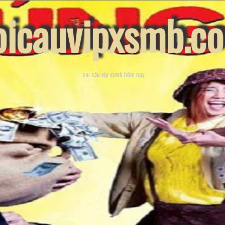
oicauvipxsmb.c
soi cầu víp xsmb hôm nay