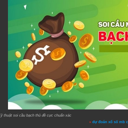
ỹ thuật soi cầu bạch thủ đề cực chuẩn xác
»
dự đoán xổ số mb c