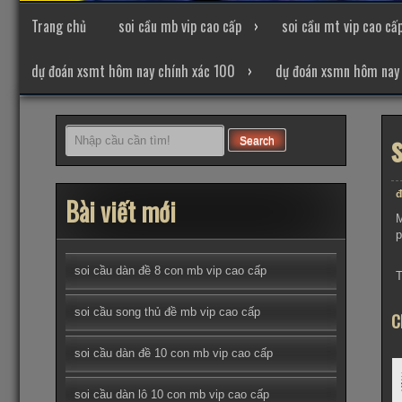
Trang chủ
soi cầu mb vip cao cấp
soi cầu mt vip cao cấ
dự đoán xsmt hôm nay chính xác 100
dự đoán xsmn hôm nay 
Search
đ
Bài viết mới
M
p
soi cầu dàn đề 8 con mb vip cao cấp
T
soi cầu song thủ đề mb vip cao cấp
C
soi cầu dàn đề 10 con mb vip cao cấp
soi cầu dàn lô 10 con mb vip cao cấp