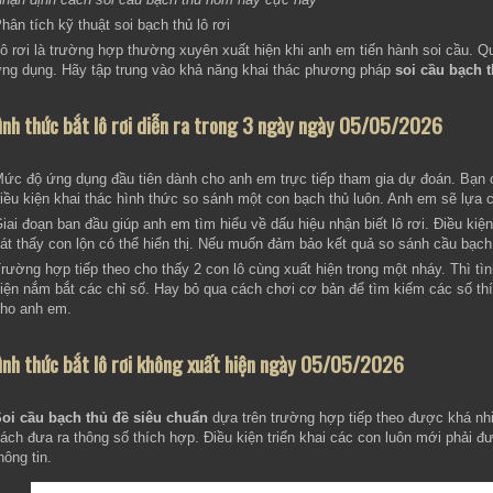
hân tích kỹ thuật soi bạch thủ lô rơi
ô rơi là trường hợp thường xuyên xuất hiện khi anh em tiến hành soi cầu. 
ng dụng. Hãy tập trung vào khả năng khai thác phương pháp
soi cầu bạch 
ình thức bắt lô rơi diễn ra trong 3 ngày ngày 05/05/2026
ức độ ứng dụng đầu tiên dành cho anh em trực tiếp tham gia dự đoán. Bạn 
iều kiện khai thác hình thức so sánh một con bạch thủ luôn. Anh em sẽ lựa 
iai đoạn ban đầu giúp anh em tìm hiểu về dấu hiệu nhận biết lô rơi. Điều ki
át thấy con lộn có thể hiển thị. Nếu muốn đảm bảo kết quả so sánh cầu bạch 
rường hợp tiếp theo cho thấy 2 con lô cùng xuất hiện trong một nháy. Thì tình
iện nắm bắt các chỉ số. Hay bỏ qua cách chơi cơ bản để tìm kiếm các số thí
cho anh em.
ình thức bắt lô rơi không xuất hiện ngày 05/05/2026
oi cầu bạch thủ đề siêu chuẩn
dựa trên trường hợp tiếp theo được khá nhi
ách đưa ra thông số thích hợp. Điều kiện triển khai các con luôn mới phải
hông tin.