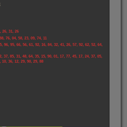
6
, 26, 31, 26
88, 76, 04, 58, 23, 09, 74, 11
5, 96, 95, 66, 56, 61, 92, 16, 84, 32, 41, 26, 57, 92, 62, 52, 64,
2, 37, 85, 31, 48, 64, 35, 15, 90, 01, 17, 77, 45, 17, 24, 37, 05,
, 10, 36, 12, 29, 90, 29, 88