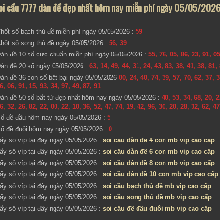
oi cầu 7777 dàn đề đẹp nhất hôm nay miễn phí ngày 05/05/202
hốt số bạch thủ đề miễn phí ngày 05/05/2026 :
59
hốt số song thủ đề ngày 05/05/2026 :
56, 39
àn đề 10 số cực chuẩn miễn phí ngày 05/05/2026 :
55, 76, 05, 86, 23, 91, 05
àn đề 20 số ngày 05/05/2026 :
63, 14, 49, 44, 31, 24, 43, 83, 38, 41, 38, 81, 
àn đề 36 con số bất bại ngày 05/05/2026
00, 24, 40, 74, 39, 57, 70, 62, 37, 3
6, 06, 91, 15, 93, 34, 97, 49, 87, 91
àn đề 50 số bất tử đẹp nhất hôm nay ngày 05/05/2026 :
40, 53, 34, 68, 20, 2
6, 32, 26, 82, 22, 00, 22, 10, 36, 52, 47, 74, 19, 42, 96, 30, 20, 28, 32, 62, 47
ố đề đầu hôm nay ngày 05/05/2026 :
5
ố đề đuôi hôm nay ngày 05/05/2026 :
0
ấy sô víp tại đây ngày 05/05/2026 :
soi cầu dàn đề 4 con mb vip cao cấp
ấy sô víp tại đây ngày 05/05/2026 :
soi cầu dàn đề 6 con mb vip cao cấp
ấy sô víp tại đây ngày 05/05/2026 :
soi cầu dàn đề 8 con mb vip cao cấp
ấy sô víp tại đây ngày 05/05/2026 :
soi cầu dàn đề 10 con mb vip cao cấp
ấy sô víp tại đây ngày 05/05/2026 :
soi cầu bạch thủ đề mb vip cao cấp
ấy sô víp tại đây ngày 05/05/2026 :
soi cầu song thủ đề mb vip cao cấp
ấy sô víp tại đây ngày 05/05/2026 :
soi cầu đề đầu đuôi mb vip cao cấp