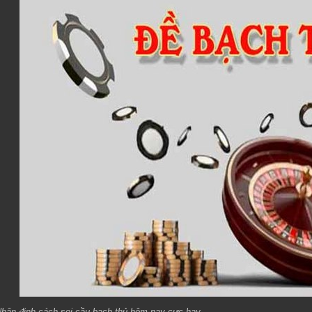
hận định cách soi cầu bạch thủ hôm nay cực hay