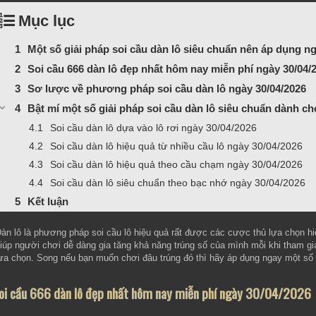
Mục lục
Một số giải pháp soi cầu dàn lô siêu chuẩn nên áp dụng ng
Soi cầu 666 dàn lô đẹp nhất hôm nay miễn phí ngày 30/04/
Sơ lược về phương pháp soi cầu dàn lô ngày 30/04/2026
Bật mí một số giải pháp soi cầu dàn lô siêu chuẩn dành c
Soi cầu dàn lô dựa vào lô rơi ngày 30/04/2026
Soi cầu dàn lô hiệu quả từ nhiều cầu lô ngày 30/04/2026
Soi cầu dàn lô hiệu quả theo cầu chạm ngày 30/04/2026
Soi cầu dàn lô siêu chuẩn theo bạc nhớ ngày 30/04/2026
Kết luận
àn lô là phương pháp soi cầu lô hiệu quả rất được các cược thủ lựa chọn 
iúp người chơi dễ dàng gia tăng khả năng trúng số của mình mỗi khi tham g
ựa chọn. Song nếu bạn muốn chơi đâu trúng đó thì hãy áp dụng ngay một số
oi cầu 666 dàn lô đẹp nhất hôm nay miễn phí ngày 30/04/2026