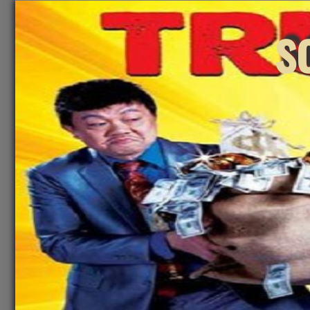
Skip
s
to
content