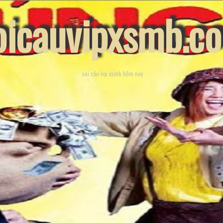
oicauvipxsmb.c
soi cầu víp xsmb hôm nay