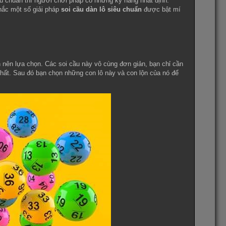
ầu chuẩn thì người chơi pháp có những kỹ năng nhất định.
hắc một số giải pháp
soi cầu dàn lô siêu chuẩn
được bật mí
ạn nên lựa chọn. Các soi cầu này vô cùng đơn giản, bạn chỉ cần
nhất. Sau đó bạn chọn những con lô này và con lộn của nó để