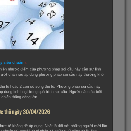
y siêu chuẩn
«
nhiên nhược điểm của phương pháp soi cầu này cần sự linh
ân ướt chân ráo áp dụng phương pháp soi cầu này thường khó
 thủ lô hoặc 2 con số song thủ lô. Phương pháp soi cầu này
p dụng linh hoạt trong quá trình soi cầu. Người nào các biết
h chiến thắng càng lớn.
cược thủ ngày 30/04/2026
thực tế không dễ áp dụng. Nhất là đối với những người mới lần