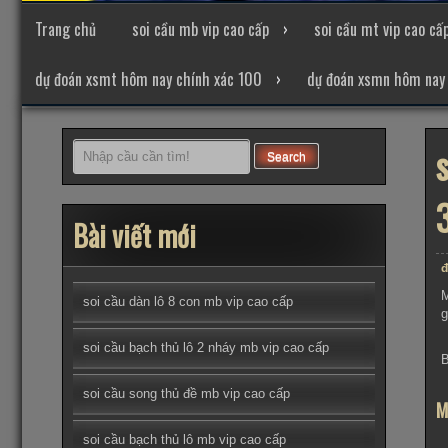
Trang chủ
soi cầu mb vip cao cấp
soi cầu mt vip cao cấ
dự đoán xsmt hôm nay chính xác 100
dự đoán xsmn hôm nay 
Search
Bài viết mới
đ
M
soi cầu dàn lô 8 con mb vip cao cấp
g
soi cầu bạch thủ lô 2 nháy mb vip cao cấp
B
soi cầu song thủ đề mb vip cao cấp
M
soi cầu bạch thủ lô mb vip cao cấp