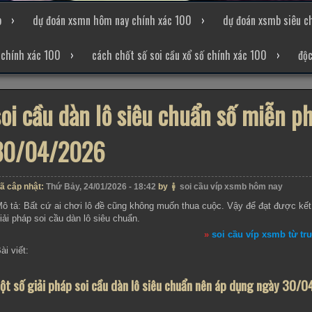
p
dự đoán xsmn hôm nay chính xác 100
dự đoán xsmb siêu c
chính xác 100
cách chốt số soi cầu xổ số chính xác 100
độc
soi cầu dàn lô siêu chuẩn số miễn p
30/04/2026
ã câp nhật:
Thứ Bảy, 24/01/2026 - 18:42
by
soi cầu víp xsmb hôm nay
ô tả: Bất cứ ai chơi lô đề cũng không muốn thua cuộc. Vậy để đạt được kết 
iải pháp soi cầu dàn lô siêu chuẩn.
»
soi cầu víp xsmb từ t
ài viết:
ột số giải pháp soi cầu dàn lô siêu chuẩn nên áp dụng ngày 30/