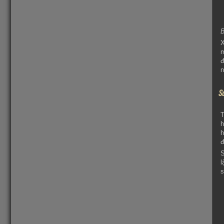
B
X
m
đ
n
So
T
h
h
S
l
s