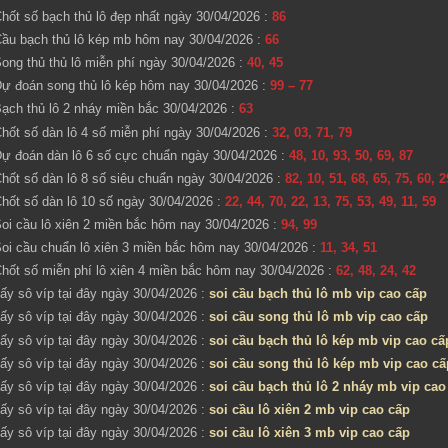
hốt số bạch thủ lô đẹp nhất ngày 30/04/2026 :
86
ầu bạch thủ lô kép mb hôm nay 30/04/2026 :
66
ong thủ thủ lô miễn phí ngày 30/04/2026 :
40, 45
ự đoán song thủ lô kép hôm nay 30/04/2026 :
99 – 77
ạch thủ lô 2 nháy miền bắc 30/04/2026 :
63
hốt số dàn lô 4 số miễn phí ngày 30/04/2026 :
32, 03, 71, 79
ự đoán dàn lô 6 số cực chuẩn ngày 30/04/2026 :
48, 10, 93, 50, 69, 87
hốt số dàn lô 8 số siêu chuẩn ngày 30/04/2026 :
82, 10, 51, 68, 65, 75, 60, 2
hốt số dàn lô 10 số ngày 30/04/2026 :
22, 44, 70, 22, 13, 75, 53, 49, 11, 59
oi cầu lô xiên 2 miền bắc hôm nay 30/04/2026 :
94, 99
oi cầu chuẩn lô xiên 3 miền bắc hôm nay 30/04/2026 :
11, 34, 51
hốt số miễn phí lô xiên 4 miền bắc hôm nay 30/04/2026 :
62, 48, 24, 42
ấy sô víp tại đây ngày 30/04/2026 :
soi cầu bạch thủ lô mb vip cao cấp
ấy sô víp tại đây ngày 30/04/2026 :
soi cầu song thủ lô mb vip cao cấp
ấy sô víp tại đây ngày 30/04/2026 :
soi cầu bạch thủ lô kép mb vip cao cấ
ấy sô víp tại đây ngày 30/04/2026 :
soi cầu song thủ lô kép mb vip cao cấ
ấy sô víp tại đây ngày 30/04/2026 :
soi cầu bạch thủ lô 2 nháy mb vip cao
ấy sô víp tại đây ngày 30/04/2026 :
soi cầu lô xiên 2 mb vip cao cấp
ấy sô víp tại đây ngày 30/04/2026 :
soi cầu lô xiên 3 mb vip cao cấp