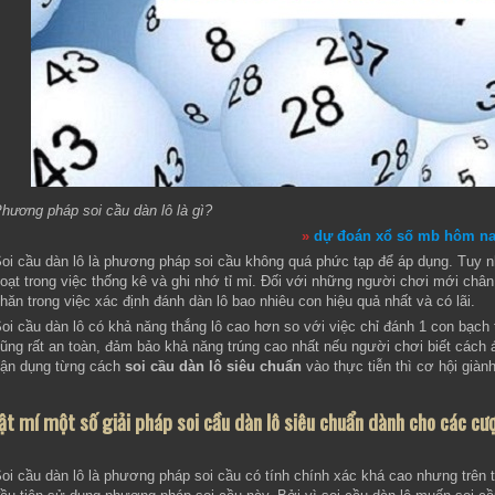
hương pháp soi cầu dàn lô là gì?
»
dự đoán xổ số mb hôm na
oi cầu dàn lô là phương pháp soi cầu không quá phức tạp để áp dụng. Tuy 
oạt trong việc thống kê và ghi nhớ tỉ mỉ. Đối với những người chơi mới ch
hăn trong việc xác định đánh dàn lô bao nhiêu con hiệu quả nhất và có lãi.
oi cầu dàn lô có khả năng thắng lô cao hơn so với việc chỉ đánh 1 con bạch
ũng rất an toàn, đảm bảo khả năng trúng cao nhất nếu người chơi biết cách á
ận dụng từng cách
soi cầu dàn lô siêu chuẩn
vào thực tiễn thì cơ hội giàn
ật mí một số giải pháp soi cầu dàn lô siêu chuẩn dành cho các 
oi cầu dàn lô là phương pháp soi cầu có tính chính xác khá cao nhưng trên 