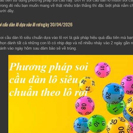
ầu tiên sử dụng phương pháp soi cầu này. Bởi vì soi cầu dàn lô muốn soi c
rong đó nếu bạn muốn mang về thật nhiều trận thắng thì đặc biệt phải nắm c
ưới đây.
i cầu dàn lô dựa vào lô rơi
ngày 30/04/2026
oi cầu dàn lô siêu chuẩn dựa vào lô rơi là giải pháp hiệu quả đầu tiên mà b
họn đánh tất cả những con lô có nhịp đẹp và nổ nhiều nháy vào 2 ngày gần 
ánh vào ngày hôm sau đảm bảo sẽ về trúng.