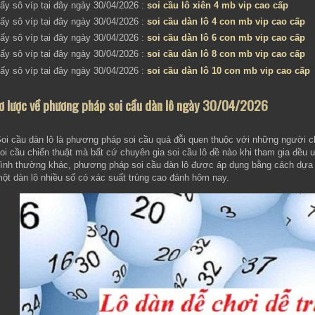
ấy sô víp tại đây ngày 30/04/2026 :
soi cầu lô xiên 4 mb vip cao cấp
ấy sô víp tại đây ngày 30/04/2026 :
soi cầu dàn lô 4 con mb vip cao cấp
ấy sô víp tại đây ngày 30/04/2026 :
soi cầu dàn lô 6 con mb vip cao cấp
ấy sô víp tại đây ngày 30/04/2026 :
soi cầu dàn lô 8 con mb vip cao cấp
ấy sô víp tại đây ngày 30/04/2026 :
soi cầu dàn lô 10 con mb vip cao cấp
ơ lược về phương pháp soi cầu dàn lô ngày 30/04/2026
oi cầu dàn lô là phương pháp soi cầu quá đỗi quen thuộc với những người 
oi cầu chiến thuật mà bất cứ chuyên gia soi cầu lô đề nào khi tham gia đều
ình thường khác, phương pháp soi cầu dàn lô được áp dụng bằng cách dựa tr
ột dàn lô nhiều số có xác suất trúng cao đánh hôm nay.