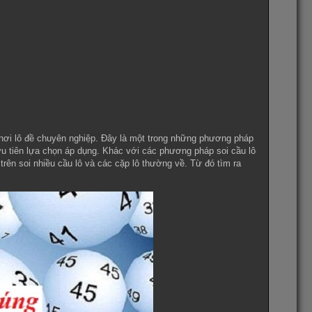
chơi lô đề chuyên nghiệp. Đây là một trong những phương pháp
 ưu tiên lựa chọn áp dụng. Khác với các phương pháp soi cầu lô
ên soi nhiều cầu lô và các cặp lô thường về. Từ đó tìm ra