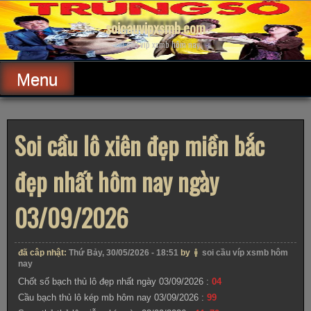
Skip
to
soicauvipxsmb.com
content
soi cầu víp xsmb hôm nay
Menu
Soi cầu lô xiên đẹp miền bắc
đẹp nhất hôm nay ngày
03/09/2026
đã câp nhật:
Thứ Bảy, 30/05/2026 - 18:51
by
soi cầu víp xsmb hôm
nay
Chốt số bạch thủ lô đẹp nhất ngày 03/09/2026 :
04
Cầu bạch thủ lô kép mb hôm nay 03/09/2026 :
99