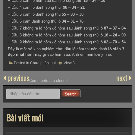
+ Đầu 3 câm lô hôm sau đánh lô song thủ
18
–
24
–
10
+ Đầu 4 câm lô đánh song thủ
98
–
34
–
21
+ Đầu 5 câm lô đánh song thủ
55
–
83
–
30
+ Đầu 6 câm đánh song thủ lô
34
–
31
–
76
+ Đầu 7 không ra lô hôm đó hôm sau đánh song thủ lô
87
–
37
–
04
+ Đầu 8 không ra lô hôm đó hôm sau đánh song thủ lô
18
–
24
–
90
+ Đầu 9 không ra lô hôm đó hôm sau đánh song thủ lô
02
–
70
–
54
Đây là một số kinh nghiệm chơi đầu lô câm thì nên đánh
lô xiên 3
đẹp nhất hôm nay
gì vào hôm sau. Anh em nên lưu ý nhé.
Posted in Chưa phân loại
View 3
previous
next
Comments are closed.
Search
Bài viết mới