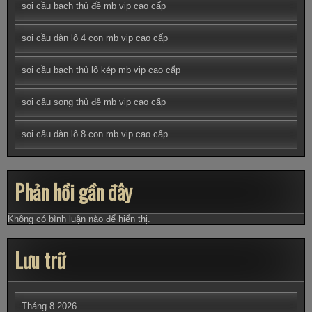
soi cầu bạch thủ đề mb vip cao cấp
soi cầu dàn lô 4 con mb vip cao cấp
soi cầu bạch thủ lô kép mb vip cao cấp
soi cầu song thủ đề mb vip cao cấp
soi cầu dàn lô 8 con mb vip cao cấp
Phản hồi gần đây
Không có bình luận nào để hiển thị.
Lưu trữ
Tháng 8 2026