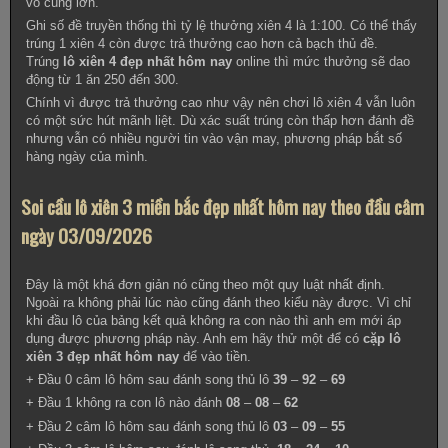
vô cùng lớn.
Ghi số đề truyền thống thì tỷ lệ thưởng xiên 4 là 1:100. Có thể thấy
trúng 1 xiên 4 còn được trả thưởng cao hơn cả bạch thủ đề.
Trúng
lô xiên 4 đẹp nhất hôm nay
online thì mức thưởng sẽ dao
động từ 1 ăn 250 đến 300.
Chính vì được trả thưởng cao như vậy nên chơi lô xiên 4 vẫn luôn
có một sức hút mãnh liệt. Dù xác suất trúng còn thấp hơn đánh đề
nhưng vẫn có nhiều người tin vào vận may, phương pháp bắt số
hàng ngày của mình.
Soi cầu lô xiên 3 miền bắc đẹp nhất hôm nay theo đầu câm
ngày 03/09/2026
Đây là một khá đơn giản nó cũng theo một quy luật nhất định.
Ngoài ra không phải lúc nào cũng đánh theo kiểu này được. Vì chỉ
khi đầu lô của bảng kết quả không ra con nào thì anh em mới áp
dụng được phương pháp này. Anh em hãy thử một để có
cặp lô
xiên 3 đẹp nhất hôm nay
để vào tiền.
+ Đầu 0 câm lô hôm sau đánh song thủ lô
39
–
92
–
69
+ Đầu 1 không ra con lô nào đánh
08
–
08
–
62
+ Đầu 2 câm lô hôm sau đánh song thủ lô
03
–
09
–
55