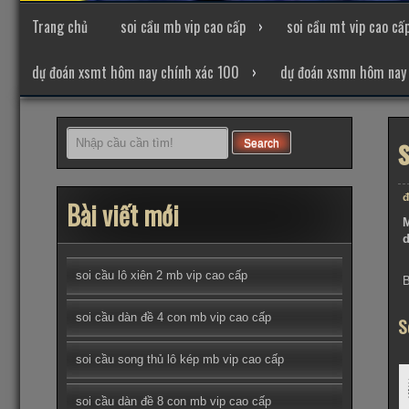
Trang chủ
soi cầu mb vip cao cấp
soi cầu mt vip cao cấ
dự đoán xsmt hôm nay chính xác 100
dự đoán xsmn hôm nay 
Search
đ
Bài viết mới
M
d
soi cầu lô xiên 2 mb vip cao cấp
B
soi cầu dàn đề 4 con mb vip cao cấp
S
soi cầu song thủ lô kép mb vip cao cấp
soi cầu dàn đề 8 con mb vip cao cấp