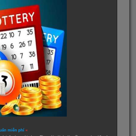
uẩn miễn phí
«