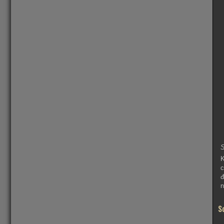
S
K
c
đ
S