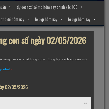
huẩn
dự đoán xổ số mb hôm nay chính xác 100
 thủ đề hôm nay
lô đẹp hôm nay
lô đẹp hôm nay
từng con số ngày 02/05/2026
để năng cao xác suất trúng cược. Cùng học cách
soi cầu mb
ẹp nhất
«
 ngày 02/05/2026