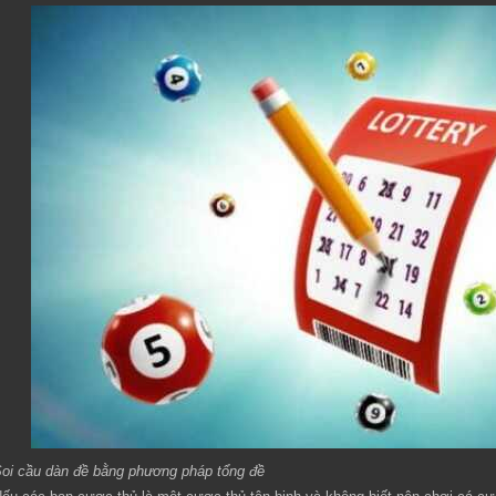
oi cầu dàn đề bằng phương pháp tổng đề