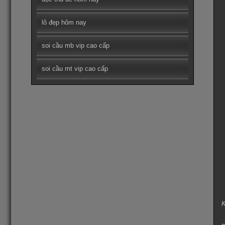
lô đẹp hôm nay
soi cầu mb vip cao cấp
soi cầu mt vip cao cấp
K