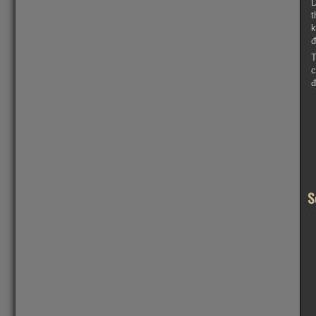
D
t
k
đ
T
c
đ
S