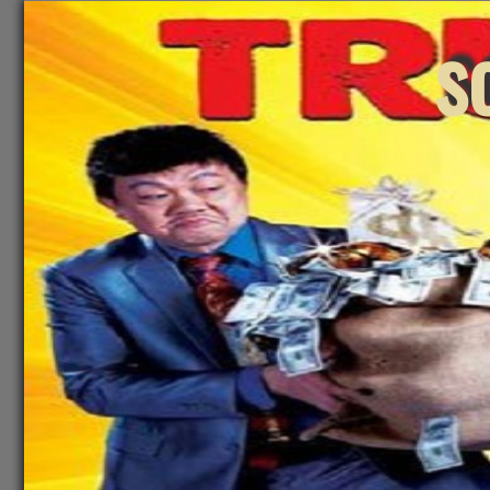
Skip
s
to
content