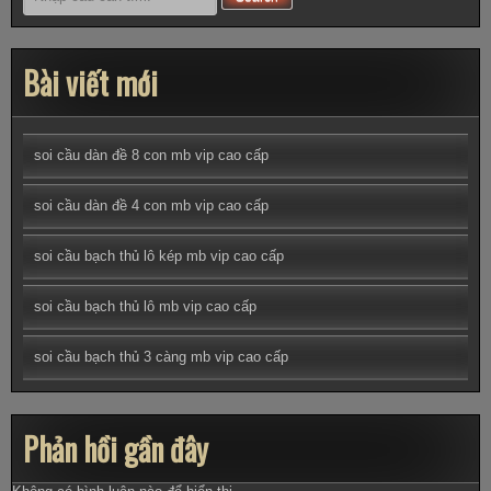
hôm
nay
siêu
đẹp
chưa
Bài viết mới
từng
có
soi cầu dàn đề 8 con mb vip cao cấp
soi cầu dàn đề 4 con mb vip cao cấp
soi cầu bạch thủ lô kép mb vip cao cấp
soi cầu bạch thủ lô mb vip cao cấp
soi cầu bạch thủ 3 càng mb vip cao cấp
Phản hồi gần đây