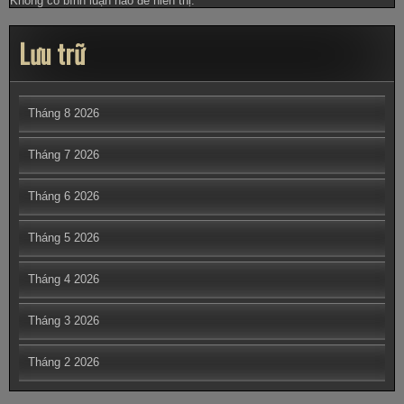
Không có bình luận nào để hiển thị.
Lưu trữ
Tháng 8 2026
Tháng 7 2026
Tháng 6 2026
Tháng 5 2026
Tháng 4 2026
Tháng 3 2026
Tháng 2 2026