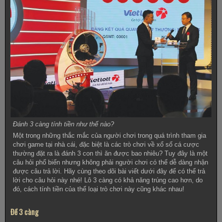
Đánh 3 càng tính tiền như thế nào?
Một trong những thắc mắc của người chơi trong quá trình tham gia
chơi game tại nhà cái, đặc biệt là các trò chơi về xổ số cá cược
thường đặt ra là đánh 3 con thì ăn được bao nhiêu? Tuy đây là một
câu hỏi phổ biến nhưng không phải người chơi có thể dễ dàng nhận
được câu trả lời. Hãy cùng theo dõi bài viết dưới đây để có thể trả
lời cho câu hỏi này nhé! Lô 3 càng có khả năng trúng cao hơn, do
đó, cách tính tiền của thể loại trò chơi này cũng khác nhau!
Đề 3 càng