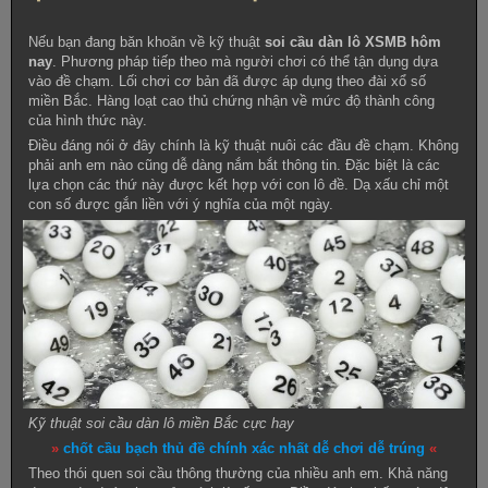
Nếu bạn đang băn khoăn về kỹ thuật
soi cầu dàn lô XSMB hôm
nay
. Phương pháp tiếp theo mà người chơi có thể tận dụng dựa
vào đề chạm. Lối chơi cơ bản đã được áp dụng theo đài xổ số
miền Bắc. Hàng loạt cao thủ chứng nhận về mức độ thành công
của hình thức này.
Điều đáng nói ở đây chính là kỹ thuật nuôi các đầu đề chạm. Không
phải anh em nào cũng dễ dàng nắm bắt thông tin. Đặc biệt là các
lựa chọn các thứ này được kết hợp với con lô đề. Dạ xấu chỉ một
con số được gắn liền với ý nghĩa của một ngày.
Kỹ thuật soi cầu dàn lô miền Bắc cực hay
»
chốt cầu bạch thủ đề chính xác nhất dễ chơi dễ trúng
«
Theo thói quen soi cầu thông thường của nhiều anh em. Khả năng