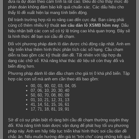
đưa ra dự đoán theo cảm tính là rất cao. Điều đó cho thấy mức độ
phán đoán không đảm bảo kết quả chuẩn xác. Các dấu hiệu cho
thấy lô đề xuất hiện lại mang tính biến động.
Để tránh trường hợp rủi ro nâng cao đến cực đại. Bạn càng phải
củng cố thêm nhiều kỹ thuật
soi cầu dàn lô XSMB hôm nay
. Dấu
hiệu nhận biết các con số có tỷ lệ trúng cao khá quan trọng. Đây sẽ
là hình thức để bạn soi cầu đề chạm.
Đối với phương pháp đánh lô dàn được chủ động cập nhật. Anh em
hãy triển khai thêm hình thức phân tích các số hạng. Cầu chạm
diễn ra bao gồm các kỹ thuật dàn đề. Tất nhiên với tập hợp đa
dạng các chữ số. Khả năng khai thác dữ liệu sẽ còn thay đổi và
biến động hơn.
Phương pháp đánh lô dàn đầu chạm cho giá trị 0 khá phổ biến. Tập
hợp các con số mà anh em cần theo dõi bao gồm:
00, 01, 90, 02, 03, 04, 05
07, 06, 10, 20, 30, 40
50, 60, 70, 08, 80, 09
01, 10, 21, 12, 31, 13
41, 14, 51, 15, 16, 61
17, 71, 18, 81, 19, 91
Sở dĩ có sự phân biệt rõ ràng bởi cầu đề chạm thường xuyên thay
đổi. Khả năng tính toán được vận dụng để phát huy tối ưu phương
pháp này. Anh em hãy tiếp tục triển khai hình thức soi cầu dàn đề
chắc ăn. Nếu muốn hướng đến giá trị “trời cho” cùng những kết quả