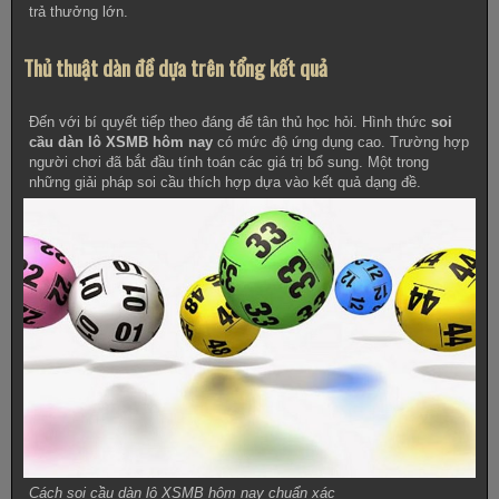
trả thưởng lớn.
Thủ thuật dàn đề dựa trên tổng kết quả
Đến với bí quyết tiếp theo đáng để tân thủ học hỏi. Hình thức
soi
cầu dàn lô XSMB hôm nay
có mức độ ứng dụng cao. Trường hợp
người chơi đã bắt đầu tính toán các giá trị bổ sung. Một trong
những giải pháp soi cầu thích hợp dựa vào kết quả dạng đề.
Cách soi cầu dàn lô XSMB hôm nay chuẩn xác