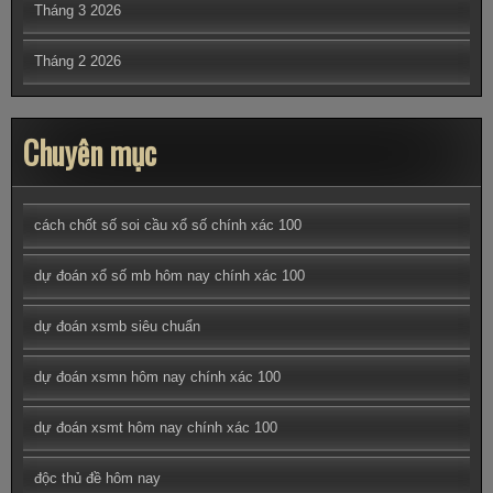
Tháng 3 2026
Tháng 2 2026
Chuyên mục
cách chốt số soi cầu xổ số chính xác 100
dự đoán xổ số mb hôm nay chính xác 100
dự đoán xsmb siêu chuẩn
dự đoán xsmn hôm nay chính xác 100
dự đoán xsmt hôm nay chính xác 100
độc thủ đề hôm nay