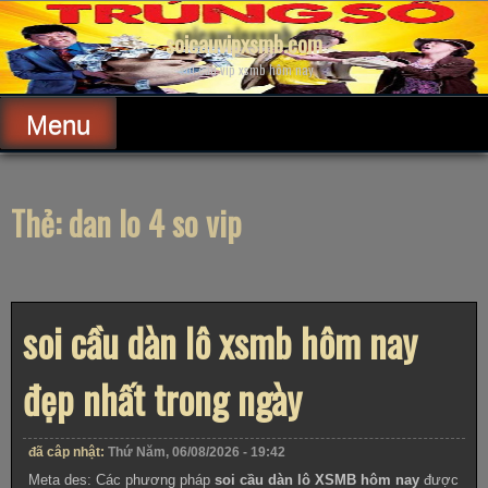
Skip
to
soicauvipxsmb.com
content
soi cầu víp xsmb hôm nay
Menu
Thẻ:
dan lo 4 so vip
soi cầu dàn lô xsmb hôm nay
đẹp nhất trong ngày
đã câp nhật:
Thứ Năm, 06/08/2026 - 19:42
Meta des: Các phương pháp
soi cầu dàn lô XSMB hôm nay
được