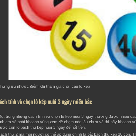
hững ưu nhược điểm khi tham gia chơi cầu lô kép
ách tính và chọn lô kép nuôi 3 ngày miền bắc
ột trong những cách tính và chọn lô kép nuôi 3 ngày thường được nhiều cao
nh em sẽ phải khoanh vùng xem đề chạm nào lâu chưa về thì hãy khoanh vùng
ược con lô bạch thủ kép nuôi 3 ngày để hốt tiền.
ách thứ 2 mà mọi người có thể áp dụng chính là bắt bạch thủ kép 10 con. Th