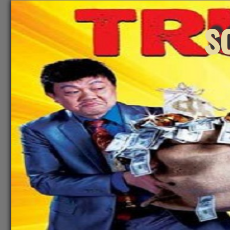
Skip
s
to
content