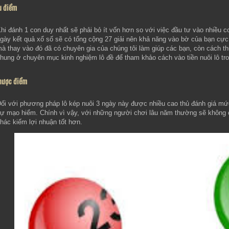
u điểm
hi đánh 1 con duy nhất sẽ phải bỏ ít vốn hơn so với việc đầu tư vào nhiều c
gày kết quả xổ số sẽ có tổng cộng 27 giải nên khả năng vào bờ của bạn cực
à thay vào đó đã có chuyên gia của chúng tôi làm giúp các bạn, còn cách thứ
hung ở chuyên mục kinh nghiệm lô đề để tham khảo cách vào tiền nuôi lô tr
hược điểm
ối với phương pháp lô kép nuôi 3 ngày này được nhiều cao thủ đánh giá mứ
ự mạo hiểm. Chính vì vậy, với những người chơi lâu năm thường sẽ không
hác kiếm lợi nhuận tốt hơn.