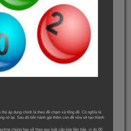
 thủ áp dụng chính là theo đề chạm và tổng đề. Có nghĩa là
 nó lại. Sau đó tiến hành gài thêm con đề nữa sẽ tạo thành
ường chúng hay về theo quy luật cặp kép liên tiếp, ví dụ 00