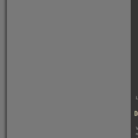
L
D
V
n