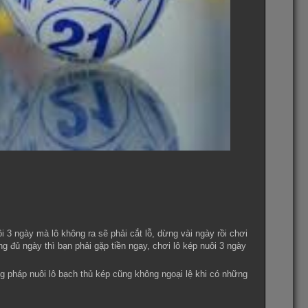
 3 ngày mà lô không ra sẽ phải cắt lỗ, dừng vài ngày rồi chơi
 đủ ngày thì bạn phải gặp tiền ngay, chơi lô kép nuôi 3 ngày
 pháp nuôi lô bạch thủ kép cũng không ngoại lệ khi có những