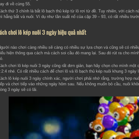
ay đi về cùng 55.
ách thứ 3 chính là bắt lô bạch thủ kép từ lô rơi từ đề. Tuy nhiên, với cách 
hì hẵng bắt và nuôi. Ví dụ như tần suất nổ của cặp 39 – 93, có rất nhiều trư
ách chơi lô kép nuôi 3 ngày hiệu quả nhất
gười nào chơi càng nhiều sẽ càng có nhiều sự lựa chọn và cũng sẽ có nhiề
iểu hiện thông qua cách mà cách soi cầu đó mang lại. Sau đó rút ra cho mì
ó.
ách chơi lô kép nuôi 3 ngày cũng rất đơn giản, bạn hãy chọn cho mình một co
:2:4 nhé. Có rất nhiều cách để chơi lô và lô bạch thủ kép nuôi khung 3 ngày 
ách lô kép nuôi 3 ngày chính xác, người chơi phải nhớ rằng, trường hợp nuôi
iếp và chơi tiếp vào những ngày hôm sau. Nếu không muốn bỏ cầu, nuôi không
òng 3 ngày sẽ có lãi.