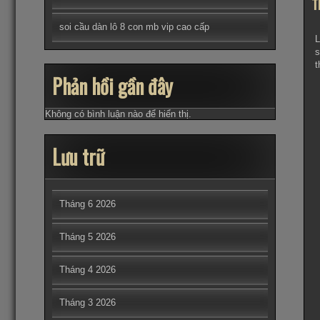
T
soi cầu dàn lô 8 con mb vip cao cấp
L
s
t
Phản hồi gần đây
Không có bình luận nào để hiển thị.
Lưu trữ
Tháng 6 2026
Tháng 5 2026
Tháng 4 2026
Tháng 3 2026