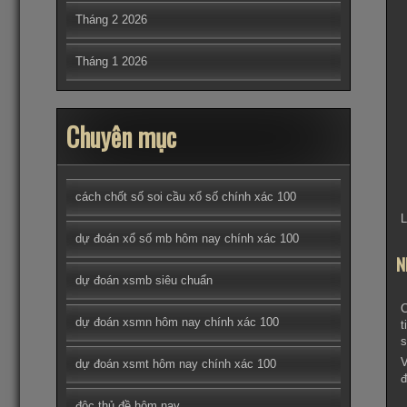
Tháng 2 2026
Tháng 1 2026
Chuyên mục
cách chốt số soi cầu xổ số chính xác 100
L
dự đoán xổ số mb hôm nay chính xác 100
N
dự đoán xsmb siêu chuẩn
C
dự đoán xsmn hôm nay chính xác 100
t
s
V
dự đoán xsmt hôm nay chính xác 100
đ
độc thủ đề hôm nay