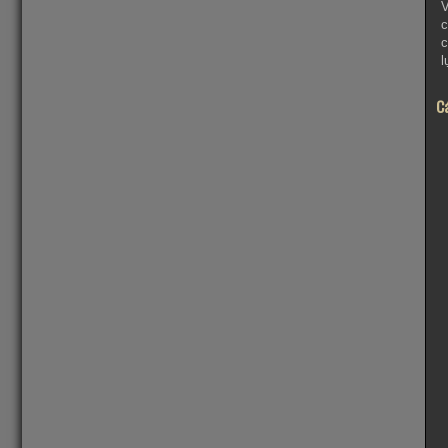
V
c
c
l
Cá