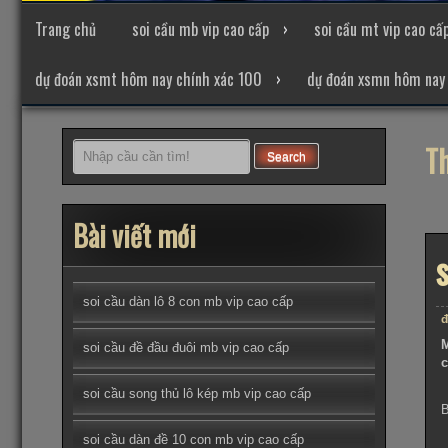
Trang chủ
soi cầu mb vip cao cấp
soi cầu mt vip cao cấ
dự đoán xsmt hôm nay chính xác 100
dự đoán xsmn hôm nay 
T
Search
Bài viết mới
soi cầu dàn lô 8 con mb vip cao cấp
đ
M
soi cầu đề đầu đuôi mb vip cao cấp
c
soi cầu song thủ lô kép mb vip cao cấp
B
soi cầu dàn đề 10 con mb vip cao cấp