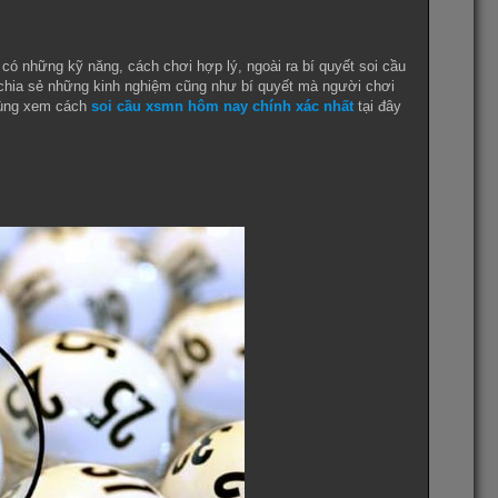
có những kỹ năng, cách chơi hợp lý, ngoài ra bí quyết soi cầu
ẽ chia sẻ những kinh nghiệm cũng như bí quyết mà người chơi
 cùng xem cách
soi cầu xsmn hôm nay chính xác nhất
tại đây