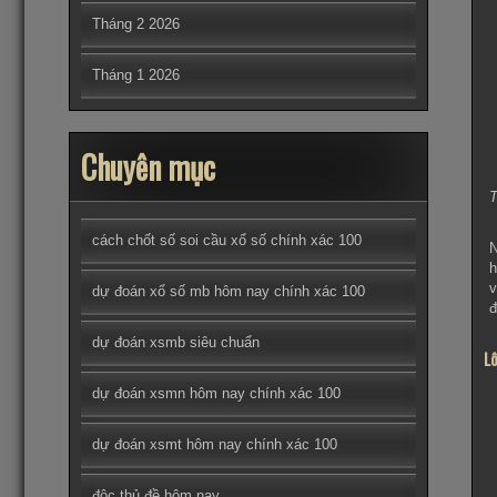
Tháng 2 2026
Tháng 1 2026
Chuyên mục
T
cách chốt số soi cầu xổ số chính xác 100
N
h
v
dự đoán xổ số mb hôm nay chính xác 100
đ
dự đoán xsmb siêu chuẩn
Lô
dự đoán xsmn hôm nay chính xác 100
dự đoán xsmt hôm nay chính xác 100
độc thủ đề hôm nay