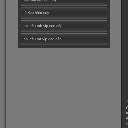
lô đẹp hôm nay
soi cầu mb vip cao cấp
soi cầu mt vip cao cấp
T
C
n
n
c