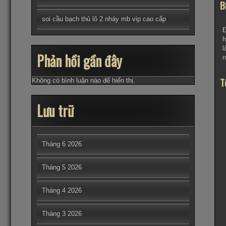
B
soi cầu bạch thủ lô 2 nháy mb vip cao cấp
Đ
h
l
Phản hồi gần đây
n
T
Không có bình luận nào để hiển thị.
Lưu trữ
Tháng 6 2026
Tháng 5 2026
Tháng 4 2026
Tháng 3 2026