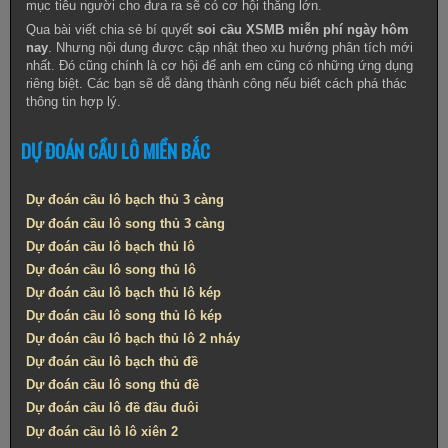
mục tiêu người cho đưa ra sẽ có cơ hội thắng lớn.
Qua bài viết chia sẻ bí quyết
soi cầu XSMB miễn phí ngày hôm
nay
. Nhưng nội dung được cập nhật theo xu hướng phân tích mới
nhất. Đó cũng chính là cơ hội để anh em cũng có những ứng dụng
riêng biệt. Các bạn sẽ dễ dàng thành công nếu biết cách phá thác
thông tin hợp lý.
DỰ ĐOÁN CẦU LÔ MIỀN BẮC
Dự đoán cầu lô bạch thủ 3 càng
Dự đoán cầu lô song thủ 3 càng
Dự đoán cầu lô bạch thủ lô
Dự đoán cầu lô song thủ lô
Dự đoán cầu lô bạch thủ lô kép
Dự đoán cầu lô song thủ lô kép
Dự đoán cầu lô bạch thủ lô 2 nháy
Dự đoán cầu lô bạch thủ đề
Dự đoán cầu lô song thủ đề
Dự đoán cầu lô đề đầu đuôi
Dự đoán cầu lô lô xiên 2