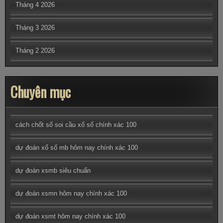
Tháng 4 2026
Tháng 3 2026
Tháng 2 2026
Chuyên mục
cách chốt số soi cầu xổ số chính xác 100
dự đoán xổ số mb hôm nay chính xác 100
dự đoán xsmb siêu chuẩn
dự đoán xsmn hôm nay chính xác 100
dự đoán xsmt hôm nay chính xác 100