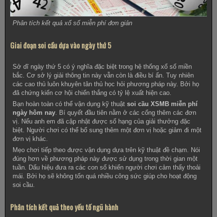
Phân tích kết quả xổ số miễn phí đơn giản
Giai đoạn soi cầu dựa vào ngày thứ 5
Sở dĩ ngày thứ 5 có ý nghĩa đặc biệt trong hệ thống xổ số miền
bắc. Cơ sở lý giải thông tin này vẫn còn là điều bí ẩn. Tuy nhiên
các cao thủ luôn khuyên tân thủ học hỏi phương pháp này. Bởi họ
đã chứng kiến cơ hội chiến thắng có tỷ lệ xuất hiện cao.
Bạn hoàn toàn có thể vận dụng kỹ thuật
soi cầu XSMB miễn phí
ngày hôm nay
. Bí quyết đầu tiên nằm ở các cổng thêm các đơn
vị. Nếu anh em đã cập nhật được số hạng của giải thưởng đặc
biệt. Người chơi có thể bổ sung thêm một đơn vị hoặc giảm đi một
đơn vị khác.
Mẹo chơi tiếp theo được vận dụng dựa trên kỹ thuật đề chạm. Nói
đúng hơn về phương pháp này được sử dụng trong thời gian một
tuần. Dấu hiệu đưa ra các con số khiến người chơi cảm thấy thoải
mái. Bởi họ sẽ không tốn quá nhiều công sức giúp cho hoạt động
soi cầu.
Phân tích kết quả theo yếu tố ngũ hành