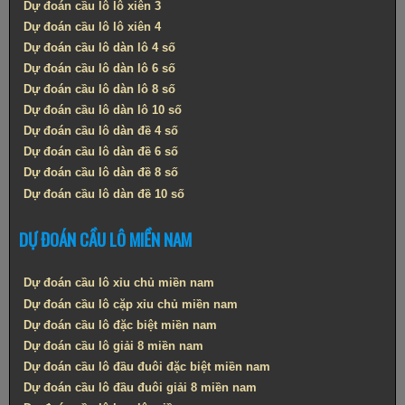
Dự đoán cầu lô lô xiên 3
Dự đoán cầu lô lô xiên 4
Dự đoán cầu lô dàn lô 4 số
Dự đoán cầu lô dàn lô 6 số
Dự đoán cầu lô dàn lô 8 số
Dự đoán cầu lô dàn lô 10 số
Dự đoán cầu lô dàn đề 4 số
Dự đoán cầu lô dàn đề 6 số
Dự đoán cầu lô dàn đề 8 số
Dự đoán cầu lô dàn đề 10 số
DỰ ĐOÁN CẦU LÔ MIỀN NAM
Dự đoán cầu lô xỉu chủ miền nam
Dự đoán cầu lô cặp xỉu chủ miền nam
Dự đoán cầu lô đặc biệt miền nam
Dự đoán cầu lô giải 8 miền nam
Dự đoán cầu lô đầu đuôi đặc biệt miền nam
Dự đoán cầu lô đầu đuôi giải 8 miền nam