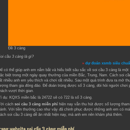
Đề 3 càng
oi cầu 3 càng là gì?
»
dự đoán xsmb siêu chuẩ
ể có thể giúp anh em nắm bắt và hiểu biết sâu sắc về soi cầu 3 càng là một 
ặc biệt trong một ngày quay thưởng của miền Bắc, Trung, Nam. Cách soi c
ất nhiều anh em yêu thích và chơi rất nhiều. Sau một quá trình đưa ra mở t
ượng tham gia đông đảo. Để đoán trúng được số 3 càng, đòi hỏi người chơi ph
hách vượt thời gian.
í dụ: KQXS miền bắc là 24722 sẽ có 722 là số 3 càng.
ới cách
soi cầu 3 càng miễn phí
hiện nay vẫn thu hút được số lượng tham g
ánh. Với tiền thưởng cao như vậy đã chinh phục được những anh em có máu 
ách soi cầu 3 càng dễ ăn nhất hiện nay, mà anh em nên khám phá thêm.
rang website soi cầu 3 càng miễn phí