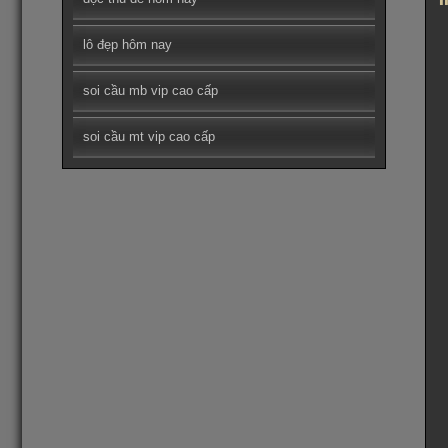
lô đẹp hôm nay
soi cầu mb vip cao cấp
soi cầu mt vip cao cấp