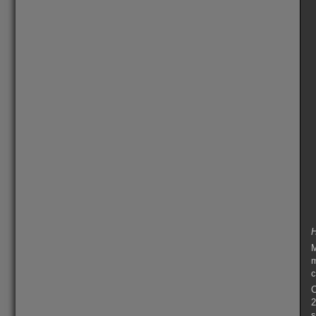
H
M
m
c
C
2
s