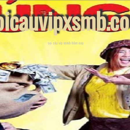
oicauvipxsmb.c
soi cầu víp xsmb hôm nay