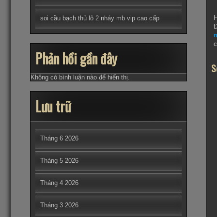
H
soi cầu bạch thủ lô 2 nháy mb vip cao cấp
Đ
m
c
Phản hồi gần đây
S
Không có bình luận nào để hiển thị.
Lưu trữ
Tháng 6 2026
Tháng 5 2026
Tháng 4 2026
Tháng 3 2026