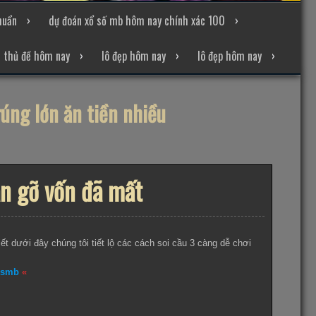
huẩn
dự đoán xổ số mb hôm nay chính xác 100
 thủ đề hôm nay
lô đẹp hôm nay
lô đẹp hôm nay
rúng lớn ăn tiền nhiều
àn gỡ vốn đã mất
t dưới đây chúng tôi tiết lộ các cách soi cầu 3 càng dễ chơi
xsmb
«