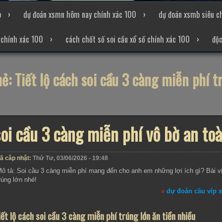
p
dự đoán xsmn hôm nay chính xác 100
dự đoán xsmb siêu c
chính xác 100
cách chốt số soi cầu xổ số chính xác 100
độc
hẻ:
Tiết lộ cách soi cầu 3 càng miễn phí t
soi cầu 3 càng miễn phí vô bờ an to
ã câp nhật:
Thứ Tư, 03/06/2026 - 19:48
ô tả: Soi cầu 3 càng miễn phí mang đến cho anh em những lợi ích gì? Bài viế
rúng lớn nhé!
»
dự đoán cầu víp 
iết lộ cách soi cầu 3 càng miễn phí trúng lớn ăn tiền nhiều