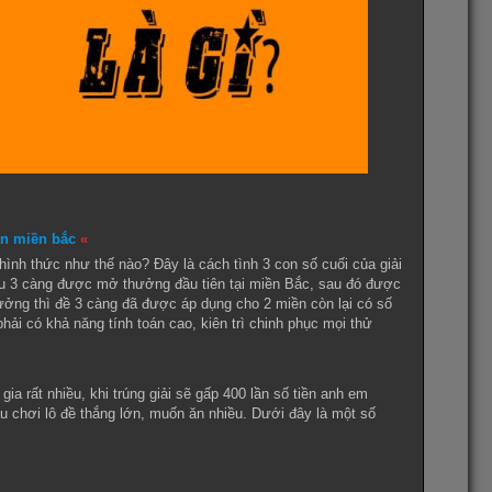
n miền bắc
«
hình thức như thế nào? Đây là cách tình 3 con số cuối của giải
ầu 3 càng được mở thưởng đầu tiên tại miền Bắc, sau đó được
hưởng thì đề 3 càng đã được áp dụng cho 2 miền còn lại có số
ải có khả năng tính toán cao, kiên trì chinh phục mọi thử
ia rất nhiều, khi trúng giải sẽ gấp 400 lần số tiền anh em
chơi lô đề thắng lớn, muốn ăn nhiều. Dưới đây là một số