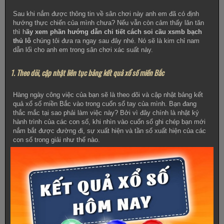
Sau khi nắm được thông tin về sân chơi này anh em đã có định
hướng thực chiến của mình chưa? Nếu vẫn còn cảm thấy lăn tăn
thì h
ãy xem phần hướng dẫn chi tiết cách soi cầu xsmb bạch
thủ lô
chúng tôi đưa ra ngay sau đây nhé. Nó sẽ là kim chỉ nam
dẫn lối cho anh em trong sân chơi xác suất này.
1. Theo dõi, cập nhật liên tục bảng kết quả xổ số miền Bắc
Hàng ngày công việc của bạn sẽ là theo dõi và cập nhật bảng kết
quả xổ số miền Bắc vào trong cuốn sổ tay của mình. Bạn đang
thắc mắc tại sao phải làm việc này? Bởi vì đây chính là nhật ký
hành trình của các con số, khi nhìn vào cuốn sổ ghi chép bạn mới
nắm bắt được đường đi, sự xuất hiện và tần số xuất hiện của các
con số trong giải như thế nào.