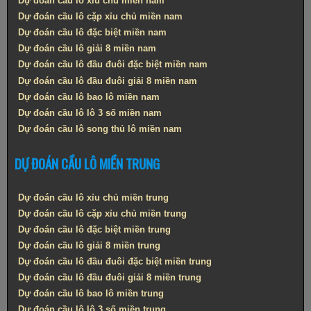
Dự đoán cầu lô xỉu chủ miền nam
Dự đoán cầu lô cặp xỉu chủ miền nam
Dự đoán cầu lô đặc biệt miền nam
Dự đoán cầu lô giải 8 miền nam
Dự đoán cầu lô đầu đuôi đặc biệt miền nam
Dự đoán cầu lô đầu đuôi giải 8 miền nam
Dự đoán cầu lô bao lô miền nam
Dự đoán cầu lô lô 3 số miền nam
Dự đoán cầu lô song thủ lô miền nam
DỰ ĐOÁN CẦU LÔ MIỀN TRUNG
Dự đoán cầu lô xỉu chủ miền trung
Dự đoán cầu lô cặp xỉu chủ miền trung
Dự đoán cầu lô đặc biệt miền trung
Dự đoán cầu lô giải 8 miền trung
Dự đoán cầu lô đầu đuôi đặc biệt miền trung
Dự đoán cầu lô đầu đuôi giải 8 miền trung
Dự đoán cầu lô bao lô miền trung
Dự đoán cầu lô lô 3 số miền trung