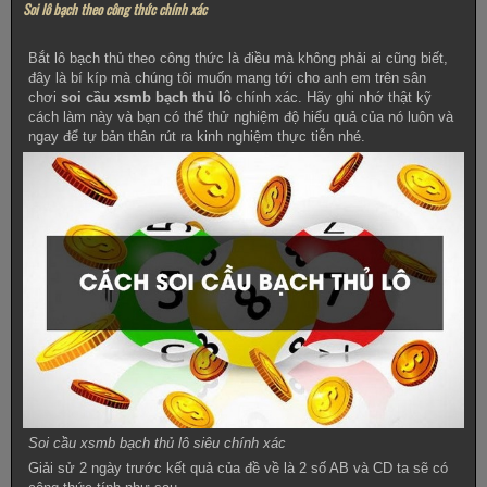
Soi lô bạch theo công thức chính xác
Bắt lô bạch thủ theo công thức là điều mà không phải ai cũng biết,
đây là bí kíp mà chúng tôi muốn mang tới cho anh em trên sân
chơi
soi cầu xsmb bạch thủ lô
chính xác. Hãy ghi nhớ thật kỹ
cách làm này và bạn có thể thử nghiệm độ hiểu quả của nó luôn và
ngay để tự bản thân rút ra kinh nghiệm thực tiễn nhé.
Soi cầu xsmb bạch thủ lô siêu chính xác
Giải sử 2 ngày trước kết quả của đề về là 2 số AB và CD ta sẽ có