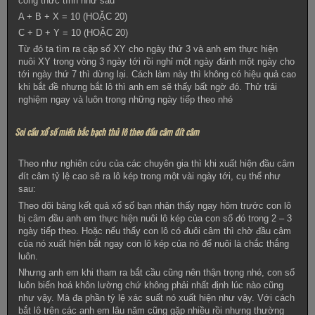
công thức tính như sau
A + B + X = 10 (HOẶC 20)
C + D + Y = 10 (HOẶC 20)
Từ đó ta tìm ra cặp số XY cho ngày thứ 3 và anh em thực hiện
nuôi XY trong vòng 3 ngày tới rồi nghỉ một ngày đánh một ngày cho
tới ngày thứ 7 thì dừng lại. Cách làm này thì không có hiệu quả cao
khi bắt đề nhưng bắt lô thì anh em sẽ thấy bất ngờ đó. Thử trải
nghiệm ngay và luôn trong những ngày tiếp theo nhé
Soi cầu xổ số miền bắc bạch thủ lô theo đầu câm đít câm
Theo như nghiên cứu của các chuyên gia thì khi xuất hiện đầu câm
đít câm tỷ lệ cao sẽ ra lô kép trong một vài ngày tới, cụ thể như
sau:
Theo dõi bảng kết quả xổ số bạn nhận thấy ngay hôm trước con lô
bị câm đầu anh em thực hiện nuôi lô kép của con số đó trong 2 – 3
ngày tiếp theo. Hoặc nếu thấy con lô có đuôi câm thì chờ đầu câm
của nó xuất hiện bắt ngay con lô kép của nó để nuôi là chắc thắng
luôn.
Nhưng anh em khi tham ra bắt cầu cũng nên thận trọng nhé, con số
luôn biến hoá khôn lường chứ không phải nhất định lúc nào cũng
như vậy. Mà đa phần tỷ lệ xác suất nó xuất hiện như vậy. Với cách
bắt lô trên các anh em lâu năm cũng gặp nhiều rồi nhưng thường