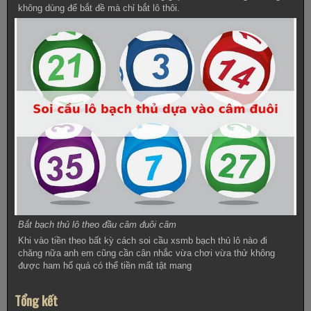
không dùng để bắt đề mà chỉ bắt lô thôi.
Bắt bạch thủ lô theo đầu câm đuôi câm
Khi vào tiền theo bất kỳ cách soi cầu xsmb bạch thủ lô nào đi
chăng nữa anh em cũng cần cân nhắc vừa chơi vừa thử không
được ham hố quá có thể tiền mất tật mang
Tổng kết