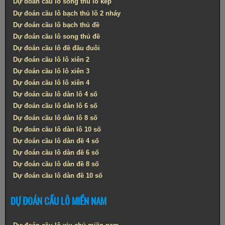
Dự đoán cầu lô song thủ lô kép
Dự đoán cầu lô bạch thủ lô 2 nháy
Dự đoán cầu lô bạch thủ đề
Dự đoán cầu lô song thủ đề
Dự đoán cầu lô đề đầu đuôi
Dự đoán cầu lô lô xiên 2
Dự đoán cầu lô lô xiên 3
Dự đoán cầu lô lô xiên 4
Dự đoán cầu lô dàn lô 4 số
Dự đoán cầu lô dàn lô 6 số
Dự đoán cầu lô dàn lô 8 số
Dự đoán cầu lô dàn lô 10 số
Dự đoán cầu lô dàn đề 4 số
Dự đoán cầu lô dàn đề 6 số
Dự đoán cầu lô dàn đề 8 số
Dự đoán cầu lô dàn đề 10 số
DỰ ĐOÁN CẦU LÔ MIỀN NAM