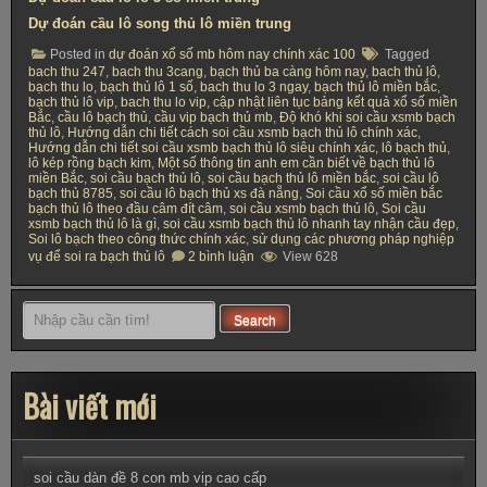
Dự đoán cầu lô song thủ lô miền trung
Posted in
dự đoán xổ số mb hôm nay chính xác 100
Tagged
bach thu 247
,
bach thu 3cang
,
bạch thủ ba càng hôm nay
,
bach thủ lô
,
bạch thu lo
,
bạch thủ lô 1 số
,
bach thu lo 3 ngay
,
bạch thủ lô miền bắc
,
bạch thủ lô vip
,
bach thu lo vip
,
cập nhật liên tục bảng kết quả xổ số miền
Bắc
,
cầu lô bạch thủ
,
cầu vip bạch thủ mb
,
Độ khó khi soi cầu xsmb bạch
thủ lô
,
Hướng dẫn chi tiết cách soi cầu xsmb bạch thủ lô chính xác
,
Hướng dẫn chi tiết soi cầu xsmb bạch thủ lô siêu chính xác
,
lô bạch thủ
,
lô kép rồng bạch kim
,
Một số thông tin anh em cần biết về bạch thủ lô
miền Bắc
,
soi cầu bạch thủ lô
,
soi cầu bạch thủ lô miền bắc
,
soi cầu lô
bạch thủ 8785
,
soi cầu lô bạch thủ xs đà nẵng
,
Soi cầu xổ số miền bắc
bạch thủ lô theo đầu câm đít câm
,
soi cầu xsmb bạch thủ lô
,
Soi cầu
xsmb bạch thủ lô là gì
,
soi cầu xsmb bạch thủ lô nhanh tay nhận cầu đẹp
,
Soi lô bạch theo công thức chính xác
,
sử dụng các phương pháp nghiệp
ở
vụ để soi ra bạch thủ lô
2 bình luận
View 628
soi
cầu
xsmb
bạch
Search
thủ
lô
nhanh
tay
nhận
Bài viết mới
cầu
đẹp
soi cầu dàn đề 8 con mb vip cao cấp