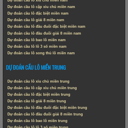
Dự đoán cầu lô xỉu chủ miền nam
Dự đoán cầu lô cặp xỉu chủ miền nam
Dự đoán cầu lô đặc biệt miền nam
Dự đoán cầu lô giải 8 miền nam
Dự đoán cầu lô đầu đuôi đặc biệt miền nam
Dự đoán cầu lô đầu đuôi giải 8 miền nam
Dự đoán cầu lô bao lô miền nam
Dự đoán cầu lô lô 3 số miền nam
Dự đoán cầu lô song thủ lô miền nam
DỰ ĐOÁN CẦU LÔ MIỀN TRUNG
Dự đoán cầu lô xỉu chủ miền trung
Dự đoán cầu lô cặp xỉu chủ miền trung
Dự đoán cầu lô đặc biệt miền trung
Dự đoán cầu lô giải 8 miền trung
Dự đoán cầu lô đầu đuôi đặc biệt miền trung
Dự đoán cầu lô đầu đuôi giải 8 miền trung
Dự đoán cầu lô bao lô miền trung
Dự đoán cầu lô lô 3 số miền trung