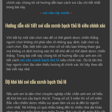
chính xác chúng tôi sẽ hướng dẫn bạn cách soi cầu chi tiết nhất
trong bài này.
»
soi cầu víp xsmb
«
Hướng dẫn chi tiết soi cầu xsmb bạch thủ lô siêu chính xác
Với bất kỳ một sân chơi nào để có thể giành được chiến thắng
người chơi không chỉ phải nắm rõ những quy định, luật chơi và
cách chơi. Đặc biệt trên sân chơi xổ số nếu bạn không tham gia
mà không có định hướng nào thì rất khó để có thể dành được chiến
thắng. Trong bài viết này chúng tôi sẽ hướng dẫn các anh em chi
tiết cách
soi cầu xsmb bạch thủ lô
siêu chính xác. Dù là tân thủ
hay người chơi lâu năm thiếu hướng đi chính xác thì hãy theo dõi
bài viết này nhé.
Độ khó khi soi cầu xsmb bạch thủ lô
Nếu anh em là dân chơi chuyên nghiệp chắc chắn anh em sẽ hiểu
độ khó khi soi cầu bạch thủ lô. Trong xổ số 3 miền thì xổ số miền
Bắc vẫn chiếm được nhiều sự quan tâm và ưu ái đến từ người
chơi nhất. Nó không có quá nhiều bảng đến từ nhiều nhà đài khác
nhau như tại miền Nam hay miền Trung. Bởi vậy lô đề miền Bắc rất