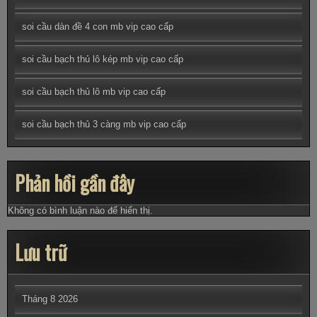
soi cầu dàn đề 4 con mb vip cao cấp
soi cầu bạch thủ lô kép mb vip cao cấp
soi cầu bạch thủ lô mb vip cao cấp
soi cầu bạch thủ 3 càng mb vip cao cấp
Phản hồi gần đây
Không có bình luận nào để hiển thị.
Lưu trữ
Tháng 8 2026