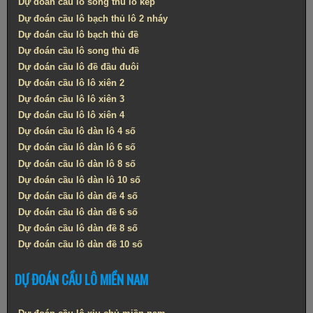
Dự đoán cầu lô song thủ lô kép
Dự đoán cầu lô bạch thủ lô 2 nháy
Dự đoán cầu lô bạch thủ đề
Dự đoán cầu lô song thủ đề
Dự đoán cầu lô đề đầu đuôi
Dự đoán cầu lô lô xiên 2
Dự đoán cầu lô lô xiên 3
Dự đoán cầu lô lô xiên 4
Dự đoán cầu lô dàn lô 4 số
Dự đoán cầu lô dàn lô 6 số
Dự đoán cầu lô dàn lô 8 số
Dự đoán cầu lô dàn lô 10 số
Dự đoán cầu lô dàn đề 4 số
Dự đoán cầu lô dàn đề 6 số
Dự đoán cầu lô dàn đề 8 số
Dự đoán cầu lô dàn đề 10 số
DỰ ĐOÁN CẦU LÔ MIỀN NAM