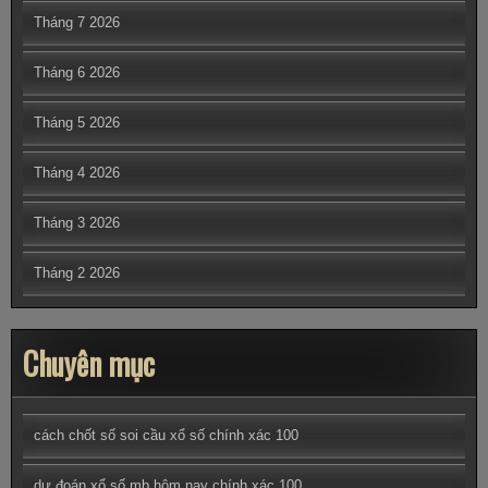
Tháng 7 2026
Tháng 6 2026
Tháng 5 2026
Tháng 4 2026
Tháng 3 2026
Tháng 2 2026
Chuyên mục
cách chốt số soi cầu xổ số chính xác 100
dự đoán xổ số mb hôm nay chính xác 100