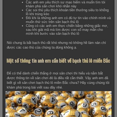
Các anh em yêu thích sự mạo hiểm và muốn tìm tòi
khám phá sân chơi khó nhằn này
Các soi thủ yêu thích khoản tiền thưởng siêu to khổng
lồ khi trúng kèo
Đôi khi là những anh em có đủ tự tin vào chính mình và
muốn thử sức trên sân bạch thủ lô
Cũng có các anh em thực chiến bằng những giấc mơ,
sau khi giải mã mà tìm được con số may mắn cho
mình khi bước vào sân bạch thủ lô
Nói chung là bắt bạch thủ rất khó nhưng nó không hề làm nản chí
được các cao thủ của chúng ta đúng không ạ.
Một số thông tin anh em cần biết về bạch thủ lô miền Bắc
Để có thể dành chiến thắng ở mọi sân chơi thì hiểu và nắm bắt
được thông tin về sân chơi đó là điều rất cần thiết. Vậy anh em đã
biết gì về sân chơi bạch thủ lô miền Bắc chưa? Hãy cùng chúng tôi
khám phá trong bài viết sau đây nhé.