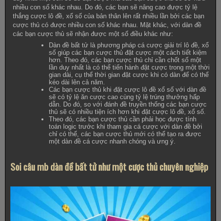
nhiều con số khác nhau. Do đó, các bạn sẽ nâng cao được tỷ lệ
thắng cược lô đề, xổ số của bản thân lên rất nhiều lần bởi các bạn
cược thủ có được nhiều con số khác nhau. Mặt khác, với dàn đề
các bạn cược thủ sẽ nhận được một số điều khác như:
Dàn đề bất tử là phương pháp cá cược giải trí lô đề, xổ
số giúp các bạn cược thủ đặt cược một cách tiết kiệm
hơn. Theo đó, các bạn cược thủ chỉ cần chốt số một
lần duy nhất là có thể tiến hành đặt cược trong một thời
gian dài, cụ thể thời gian đặt cược khi có dàn để có thể
kéo dài lên cả năm.
Các bạn cược thủ khi đặt cược lô đề xổ số với dàn đề
sẽ có tỷ lệ ăn cược cao cùng tỷ lệ trúng thưởng hấp
dẫn. Do đó, so với đánh đề truyền thống các bạn cược
thủ sẽ có nhiều tiện ích hơn khi đặt cược lô đề, xổ số.
Theo đó, các bạn cược thủ cần phải học được tính
toán logic trước khi tham gia cá cược với dàn đề bởi
chỉ có thế, các bạn cược thủ mới có thể tạo ra được
một dàn đề cá cược nhanh chóng và ưng ý.
Soi câu mb dàn đề bất tử như một cược thủ chuyên nghiệp