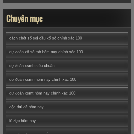
Chuyên mục
cách chốt số soi cầu xổ số chính xác 100
dự đoán xổ số mb hôm nay chính xác 100
dự đoán xsmb siêu chuẩn
dự đoán xsmn hôm nay chính xác 100
dự đoán xsmt hôm nay chính xác 100
độc thủ đề hôm nay
lô đẹp hôm nay