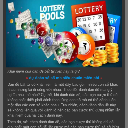
Khái niệm của dàn đề bất tử hiện nay là gì?
»
dự đoán xổ số mb siêu chuẩn miễn phí
«
Dàn đề bất tử có khái niệm là một dãy bao gồm nhiều con số khác
nhau nhưng lại đi cùng với nhau. Theo đó, đánh dàn đề mang ý
nghĩa như thế nào? Cụ thể, khi đánh dàn đề, các bạn cược thủ sẽ
không nhất thiết phải đánh theo từng con số mà có thể đánh luôn
một dàn các con số khác nhau. Tuy nhiên, cách đánh dàn đề này
sẽ không liên quá với đánh lô nên các bạn cược thủ đừng nhầm lẫn
khái niệm của hai cách đánh này.
Theo đó, với cách đánh dàn đề, các bạn cược thủ không chỉ có
duy nhất một con số để đặt cược mà các bạn cược thủ sẽ sở hữu