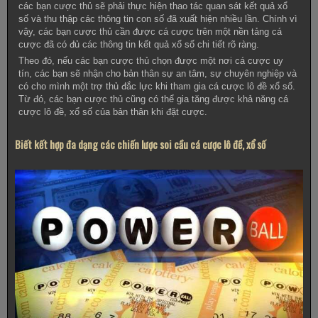
các bạn cược thủ sẽ phải thực hiện thao tác quan sát kết quả xổ
số và thu thập các thông tin con số đã xuất hiện nhiều lần. Chính vì
vậy, các bạn cược thủ cần được cá cược trên một nền tảng cá
cược đã có đủ các thông tin kết quả xổ số chi tiết rõ ràng.
Theo đó, nếu các bạn cược thủ chọn được một nơi cá cược uy
tín, các bạn sẽ nhận cho bản thân sự an tâm, sự chuyên nghiệp và
có cho mình một trợ thủ đắc lực khi tham gia cá cược lô đề xổ số.
Từ đó, các bạn cược thủ cũng có thể gia tăng được khả năng cá
cược lô đề, xổ số của bản thân khi đặt cược.
Biết kết hợp đa dạng các chiến lược soi cầu cá cược lô đề, xổ số