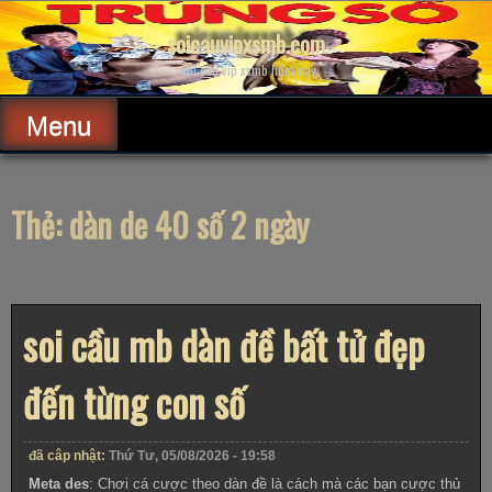
Skip
to
soicauvipxsmb.com
content
soi cầu víp xsmb hôm nay
Menu
Thẻ:
dàn de 40 số 2 ngày
soi cầu mb dàn đề bất tử đẹp
đến từng con số
đã câp nhật:
Thứ Tư, 05/08/2026 - 19:58
Meta des
: Chơi cá cược theo dàn đề là cách mà các bạn cược thủ