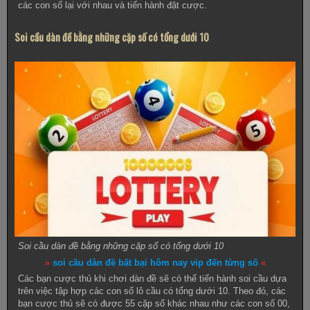
các con số lại với nhau và tiến hành đặt cược.
Soi cầu dàn đề bằng những cặp số có tổng dưới 10
Soi cầu dàn đề bằng những cặp số có tổng dưới 10
»
soi cầu dàn đề bất bại hôm nay vip đến từng số
«
Các bạn cược thủ khi chơi dàn đề sẽ có thể tiến hành soi cầu dựa
trên việc tập hợp các con số lô cầu có tổng dưới 10. Theo đó, các
bạn cược thủ sẽ có được 55 cặp số khác nhau như các con số 00,