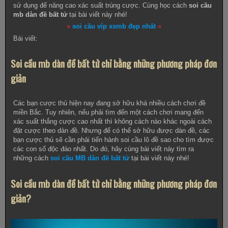
sử dụng để năng cao xác suất trúng cược. Cùng học cách
soi cầu
mb dàn đề bất tử
tại bài viết này nhé!
»
soi cầu víp xsmb đẹp nhất
«
Bài viết:
Soi cầu mb dàn đề bất tử chỉ bằng những phương pháp đơn
giản
Các bạn cược thủ hiện nay đang sở hữu khá nhiều cách chơi đề
miền Bắc. Tuy nhiên, nếu phải tìm đến một cách chơi mang đến
xác suất thắng cược cao nhất thì không cách nào khác ngoài cách
đặt cược theo dàn đề. Nhưng để có thể sở hữu được dàn đề, các
bạn cược thủ sẽ cần phải tiến hành soi cầu lô đề sao cho tìm được
các con số độc đáo nhất. Do đó, hãy cùng bài viết này tìm ra
những cách
soi cầu MB dàn đề bất tử
tại bài viết này nhé!
Soi cầu mb dàn đề bất tử chỉ bằng những phương pháp đơn
giản
?