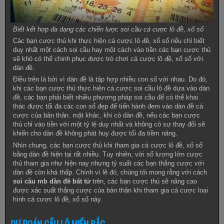
Biết kết hợp đa dạng các chiến lược soi cầu cá cược lô đề, xổ số
Các bạn cược thủ khi thực hiện cá cược lô đề, xổ số nếu chỉ biết
duy nhất một cách soi cầu hay một cách vào tiền các bạn cược thủ
sẽ khó có thể chinh phục được trò chơi cá cược lô đề, xổ số với
dàn đề.
Điều trên là bởi vì dàn đề là tập hợp nhiều con số với nhau. Do đó,
khi các bạn cược thủ thực hiện cá cược soi cầu lô đề dựa vào dàn
đề, các bạn phải biết nhiều phương pháp soi cầu để có thể khai
thác được tối đa các con số đẹp để tiến hành đem vào dàn đề cá
cược của bản thân. mặt khác, khi có dàn đề, nếu các bạn cược
thủ chỉ vào tiền với một tỷ lệ duy nhất và không có sự thay đổi sẽ
khiến cho dàn đề không phát huy được tối đa tiềm năng.
Nhìn chung, các bạn cược thủ khi tham gia cá cược lô đề, xổ số
bằng dàn đề hiện tại rất nhiều. Tuy nhiên, với số lượng lớn cược
thủ tham gia như hiện nay nhưng tỷ suất các bạn thắng cược với
dàn đề còn khá thấp. Chính vì lẽ đó, chúng tôi mong rằng với cách
soi cầu mb dàn đề bất tử
trên, các bạn cược thủ sẽ nâng cao
được xác suất thắng cược của bản thân khi tham gia cá cược loại
hình cá cược lô đề, xổ số này.
DỰ ĐOÁN CẦU LÔ MIỀN BẮC