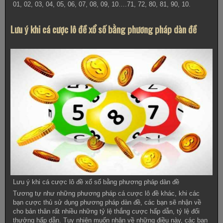
01, 02, 03, 04, 05, 06, 07, 08, 09, 10….71, 72, 80, 81, 90, 10.
Lưu ý khi cá cược lô đề xổ số bằng phương pháp dàn đề
Lưu ý khi cá cược lô đề xổ số bằng phương pháp dàn đề
Tương tự như những phương pháp cá cược lô đề khác, khi các
bạn cược thủ sử dụng phương pháp dàn đề, các bạn sẽ nhận về
cho bản thân rất nhiều những tỷ lệ thắng cược hấp dẫn, tỷ lệ đổi
thưởng hấp dẫn. Tuy nhiên muốn nhận về những điều này, các bạn