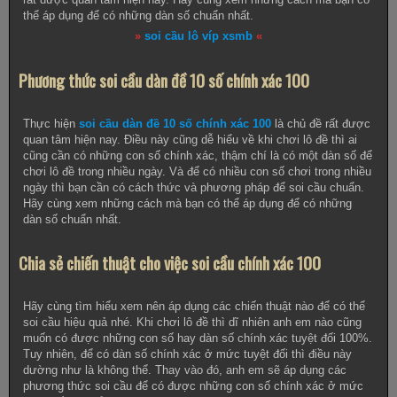
thể áp dụng để có những dàn số chuẩn nhất.
»
soi cầu lô víp xsmb
«
Phương thức soi cầu dàn đề 10 số chính xác 100
Thực hiện
soi cầu dàn đề 10 số chính xác 100
là chủ đề rất được
quan tâm hiện nay. Điều này cũng dễ hiểu về khi chơi lô đề thì ai
cũng cần có những con số chính xác, thậm chí là có một dàn số để
chơi lô đề trong nhiều ngày. Và để có nhiều con số chơi trong nhiều
ngày thì bạn cần có cách thức và phương pháp để soi cầu chuẩn.
Hãy cùng xem những cách mà bạn có thể áp dụng để có những
dàn số chuẩn nhất.
Chia sẻ chiến thuật cho việc soi cầu chính xác 100
Hãy cùng tìm hiểu xem nên áp dụng các chiến thuật nào để có thể
soi cầu hiệu quả nhé. Khi chơi lô đề thì dĩ nhiên anh em nào cũng
muốn có được những con số hay dàn số chính xác tuyệt đối 100%.
Tuy nhiên, để có dàn số chính xác ở mức tuyệt đối thì điều này
dường như là không thể. Thay vào đó, anh em sẽ áp dụng các
phương thức soi cầu để có được những con số chính xác ở mức