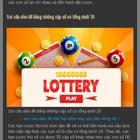
các con số lại với nhau và tiến hành đặt cược.
Soi cầu dàn đề bằng những cặp số có tổng dưới 10
Soi cầu dàn đề bằng những cặp số có tổng dưới 10
»
soi cầu dàn đề bất bại hôm nay vip đến từng số
«
Các bạn cược thủ khi chơi dàn đề sẽ có thể tiến hành soi cầu dựa
trên việc tập hợp các con số lô cầu có tổng dưới 10. Theo đó, các
bạn cược thủ sẽ có được 55 cặp số khác nhau như các con số 00,