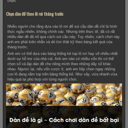
chọn.
Chọn dàn đề theo lô rơi tháng trước
Nhiều người cho rằng dựa vào lô rơi để soi cầu dàn đề chỉ là hình
thức ngẫu nhiên, không chính xác. Nhưng trên thực tế, đã có rất
nhiều dàn đề đã nổ qua cách soi cầu này. Tuy nhiên, cách chơi này
anh em phải kiên nhẫn và dò tìm thật kỹ theo bảng kết quả của
tháng trước.
Anh em có thể dựa vào bảng thống kê top lô rơi hay về nhiều nhất
dưới sự hỗ trợ của nhà cái. Anh em nào có nhiều vốn thì có thể
chọn số và lập dàn đề cho riêng mình theo những dãy số khác
nhau. Ngược lại, nếu vốn cược ít, anh em hãy chọn ngay những
con lô đang nằm top trên bảng thống kê. Như vậy, vừa nhanh vừa
hiệu quả lại phù hợp với từng người chơi.