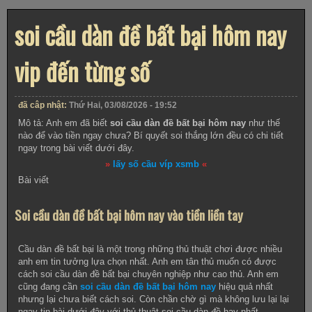
mb
dàn
đề
soi cầu dàn đề bất bại hôm nay
bất
tử
đẹp
vip đến từng số
đến
từng
con
số
đã câp nhật:
Thứ Hai, 03/08/2026 - 19:52
Mô tả: Anh em đã biết
soi cầu dàn đề bất bại hôm nay
như thế
nào để vào tiền ngay chưa? Bí quyết soi thắng lớn đều có chi tiết
ngay trong bài viết dưới đây.
»
lấy số cầu víp xsmb
«
Bài viết
Soi cầu dàn đề bất bại hôm nay vào tiền liền tay
Cầu dàn đề bất bại là một trong những thủ thuật chơi được nhiều
anh em tin tưởng lựa chọn nhất. Anh em tân thủ muốn có được
cách soi cầu dàn đề bất bại chuyên nghiệp như cao thủ. Anh em
cũng đang cần
soi cầu dàn đề bất bại hôm nay
hiệu quả nhất
nhưng lại chưa biết cách soi. Còn chần chờ gì mà không lưu lại lại
ngay tin bài dưới đây với thủ thuật soi cầu dàn đề hay nhất.