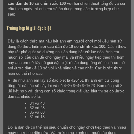
cầu dàn đề 10 số chính xác 100
với hai chiến thuật tổng đề và soi
cầu theo ngày thì anh em sẽ áp dụng trong các trường hợp như
sau:
Trường hợp lô giải đặc biệt
Đây là cách thức mà hầu hết anh em người chơi mới đều nên sử
dụng để thực hiện
soi cầu dàn đề 10 số chính xác 100.
Cách thức
này rất phổ quát và dường như áp dụng bất cứ lúc nào. Anh em
muốn soi cầu dàn đề cho ngày mai và nhiều ngày tiếp theo thì hôm
nay anh em cứ lấy số giải đặc biệt rồi áp dụng tổng đề lên là có thể
soi được dàn đề 10 số với khả năng về cao nhất. Các bước thực
hiện cụ thể như sau:
Ví dụ như anh em lấy số đặc biệt là 426461 thì anh em cứ cộng
tổng tất cả các số này lại và có 4+2+6+4+6+1=23. Bạn dùng số 3
để kết hợp với từng con số khác trong giải đặc biệt thì sẽ có được
dàn rất nhiều số là:
34 và 43
32 và 23
36 và 63
31 và 13
Đó là dàn đề có thể nói siêu chuẩn cho ngày chơi tiếp theo và nhiều
ngày chơi tiếp đến nữa. Và trường hợp anh em muốn áp dụng