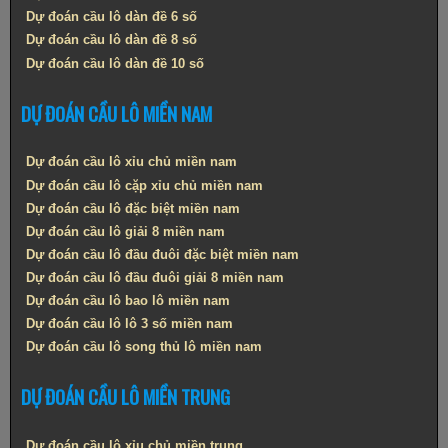
Dự đoán cầu lô dàn đề 6 số
Dự đoán cầu lô dàn đề 8 số
Dự đoán cầu lô dàn đề 10 số
DỰ ĐOÁN CẦU LÔ MIỀN NAM
Dự đoán cầu lô xỉu chủ miền nam
Dự đoán cầu lô cặp xỉu chủ miền nam
Dự đoán cầu lô đặc biệt miền nam
Dự đoán cầu lô giải 8 miền nam
Dự đoán cầu lô đầu đuôi đặc biệt miền nam
Dự đoán cầu lô đầu đuôi giải 8 miền nam
Dự đoán cầu lô bao lô miền nam
Dự đoán cầu lô lô 3 số miền nam
Dự đoán cầu lô song thủ lô miền nam
DỰ ĐOÁN CẦU LÔ MIỀN TRUNG
Dự đoán cầu lô xỉu chủ miền trung