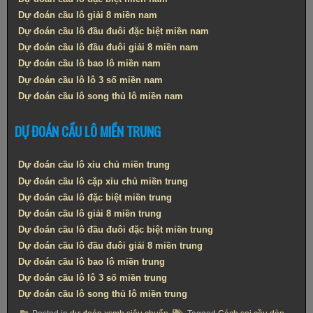
Dự đoán cầu lô giải 8 miền nam
Dự đoán cầu lô đầu đuôi đặc biệt miền nam
Dự đoán cầu lô đầu đuôi giải 8 miền nam
Dự đoán cầu lô bao lô miền nam
Dự đoán cầu lô lô 3 số miền nam
Dự đoán cầu lô song thủ lô miền nam
DỰ ĐOÁN CẦU LÔ MIỀN TRUNG
Dự đoán cầu lô xỉu chủ miền trung
Dự đoán cầu lô cặp xỉu chủ miền trung
Dự đoán cầu lô đặc biệt miền trung
Dự đoán cầu lô giải 8 miền trung
Dự đoán cầu lô đầu đuôi đặc biệt miền trung
Dự đoán cầu lô đầu đuôi giải 8 miền trung
Dự đoán cầu lô bao lô miền trung
Dự đoán cầu lô lô 3 số miền trung
Dự đoán cầu lô song thủ lô miền trung