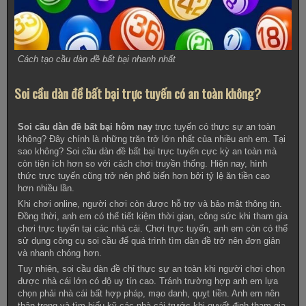
Cách tạo cầu dàn đề bất bại nhanh nhất
Soi cầu dàn đề bất bại trực tuyến có an toàn không?
Soi cầu dàn đề bất bại hôm nay
trực tuyến có thực sự an toàn
không? Đây chính là những trăn trở lớn nhất của nhiều anh em. Tại
sao không? Soi cầu dàn đề bất bại trực tuyến cực kỳ an toàn mà
còn tiện ích hơn so với cách chơi truyền thống. Hiện nay, hình
thức trực tuyến cũng trở nên phổ biến hơn bởi tỷ lệ ăn tiền cao
hơn nhiều lần.
Khi chơi online, người chơi còn được hỗ trợ và bảo mật thông tin.
Đồng thời, anh em có thể tiết kiệm thời gian, công sức khi tham gia
chơi trực tuyến tại các nhà cái. Chơi trực tuyến, anh em còn có thể
sử dụng công cụ soi cầu để quá trình tìm dàn đề trở nên đơn giản
và nhanh chóng hơn.
Tuy nhiên, soi cầu dàn đề chỉ thực sự an toàn khi người chơi chọn
được nhà cái lớn có độ uy tín cao. Tránh trường hợp anh em lựa
chọn phải nhà cái bất hợp pháp, mạo danh, quỵt tiền. Anh em nên
thận trọng và tìm hiểu kỹ các nhà cái trước khi quyết định tham gia