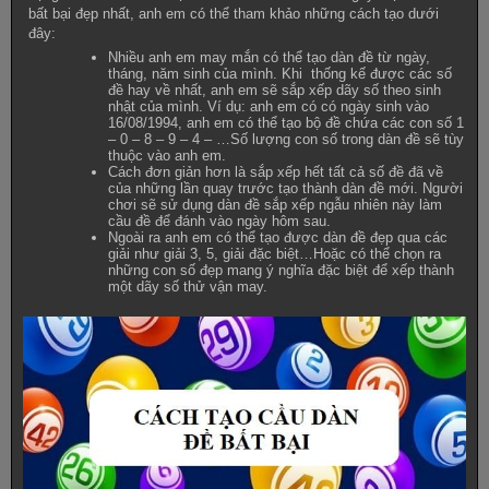
bất bại đẹp nhất, anh em có thể tham khảo những cách tạo dưới
đây:
Nhiều anh em may mắn có thể tạo dàn đề từ ngày,
tháng, năm sinh của mình. Khi thống kế được các số
đề hay về nhất, anh em sẽ sắp xếp dãy số theo sinh
nhật của mình. Ví dụ: anh em có có ngày sinh vào
16/08/1994, anh em có thể tạo bộ đề chứa các con số 1
– 0 – 8 – 9 – 4 – …Số lượng con số trong dàn đề sẽ tùy
thuộc vào anh em.
Cách đơn giản hơn là sắp xếp hết tất cả số đề đã về
của những lần quay trước tạo thành dàn đề mới. Người
chơi sẽ sử dụng dàn đề sắp xếp ngẫu nhiên này làm
cầu đề để đánh vào ngày hôm sau.
Ngoài ra anh em có thể tạo được dàn đề đẹp qua các
giải như giải 3, 5, giải đặc biệt…Hoặc có thể chọn ra
những con số đẹp mang ý nghĩa đặc biệt để xếp thành
một dãy số thử vận may.