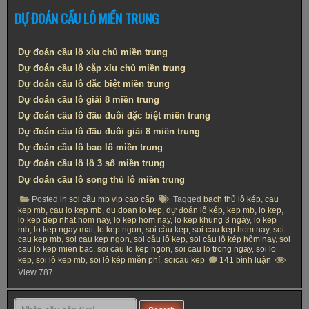
DỰ ĐOÁN CẦU LÔ MIỀN TRUNG
Dự đoán cầu lô xỉu chủ miền trung
Dự đoán cầu lô cặp xỉu chủ miền trung
Dự đoán cầu lô đặc biệt miền trung
Dự đoán cầu lô giải 8 miền trung
Dự đoán cầu lô đầu đuôi đặc biệt miền trung
Dự đoán cầu lô đầu đuôi giải 8 miền trung
Dự đoán cầu lô bao lô miền trung
Dự đoán cầu lô lô 3 số miền trung
Dự đoán cầu lô song thủ lô miền trung
Posted in
soi cầu mb vip cao cấp
Tagged
bạch thủ lô kép
,
cau
kep mb
,
cau lo kep mb
,
du doan lo kep
,
dự đoán lô kép
,
kep mb
,
lo kep
,
lo kep dep nhat hom nay
,
lo kep hom nay
,
lo kep khung 3 ngày
,
lo kep
mb
,
lo kep ngay mai
,
lo kep ngon
,
soi cầu kép
,
soi cau kep hom nay
,
soi
cau kep mb
,
soi cau kep ngon
,
soi cầu lô kep
,
soi cầu lô kép hôm nay
,
soi
cau lo kep mien bac
,
soi cau lo kep ngon
,
soi cau lo trong ngay
,
soi lo
ở
kep
,
soi lô kep mb
,
soi lô kép miễn phí
,
soicau kep
141 bình luận
soi
View 787
cầu
song
thủ
lô