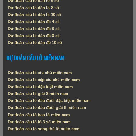
Dự đoán cầu lô dàn lô 6 số
Dự đoán cầu lô dàn lô 8 số
Dự đoán cầu lô dàn lô 10 số
Dự đoán cầu lô dàn đề 4 số
Dự đoán cầu lô dàn đề 6 số
Dự đoán cầu lô dàn đề 8 số
Dự đoán cầu lô dàn đề 10 số
DỰ ĐOÁN CẦU LÔ MIỀN NAM
Dự đoán cầu lô xỉu chủ miền nam
Dự đoán cầu lô cặp xỉu chủ miền nam
Dự đoán cầu lô đặc biệt miền nam
Dự đoán cầu lô giải 8 miền nam
Dự đoán cầu lô đầu đuôi đặc biệt miền nam
Dự đoán cầu lô đầu đuôi giải 8 miền nam
Dự đoán cầu lô bao lô miền nam
Dự đoán cầu lô lô 3 số miền nam
Dự đoán cầu lô song thủ lô miền nam