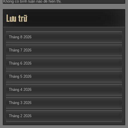
Không có bình luận nào để hiển thị.
Lưu trữ
Tháng 8 2026
Tháng 7 2026
Tháng 6 2026
Tháng 5 2026
Tháng 4 2026
Tháng 3 2026
Tháng 2 2026