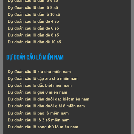
Dự đoán cầu lô dàn lô 6 số
Dự đoán cầu lô dàn lô 8 số
Dự đoán cầu lô dàn lô 10 số
Dự đoán cầu lô dàn đề 4 số
Dự đoán cầu lô dàn đề 6 số
Dự đoán cầu lô dàn đề 8 số
Dự đoán cầu lô dàn đề 10 số
DỰ ĐOÁN CẦU LÔ MIỀN NAM
Dự đoán cầu lô xỉu chủ miền nam
Dự đoán cầu lô cặp xỉu chủ miền nam
Dự đoán cầu lô đặc biệt miền nam
Dự đoán cầu lô giải 8 miền nam
Dự đoán cầu lô đầu đuôi đặc biệt miền nam
Dự đoán cầu lô đầu đuôi giải 8 miền nam
Dự đoán cầu lô bao lô miền nam
Dự đoán cầu lô lô 3 số miền nam
Dự đoán cầu lô song thủ lô miền nam