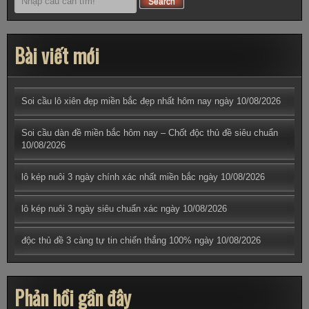
Search
kép
mb
vip
cao
cấp
Bài viết mới
Soi cầu lô xiên đẹp miền bắc đẹp nhất hôm nay ngày 10/08/2026
Soi cầu dàn đề miền bắc hôm nay – Chốt độc thủ đề siêu chuẩn
10/08/2026
lô kép nuôi 3 ngày chính xác nhất miền bắc ngày 10/08/2026
lô kép nuôi 3 ngày siêu chuẩn xác ngày 10/08/2026
độc thủ đề 3 càng tự tin chiến thắng 100% ngày 10/08/2026
Phản hồi gần đây