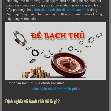
hiện nay trên thị trường. Việc người chơi áp dụng những mẹo soi
cầu và áp dụng vào trong soi cầu xổ số đang ngày càng phổ biến.
Vậy phương pháp
chốt cầu bạch thủ đề chính xác nhất
đang
được áp dụng nhiều nhất hiện nay có thực sự hiệu quả hay không,
hãy cùng đi tìm hiểu.
Chốt cầu bạch thủ đề chính xác nhất
»
dự đoán xổ số mb miễn phí
«
Định nghĩa về bạch thủ đề là gì?