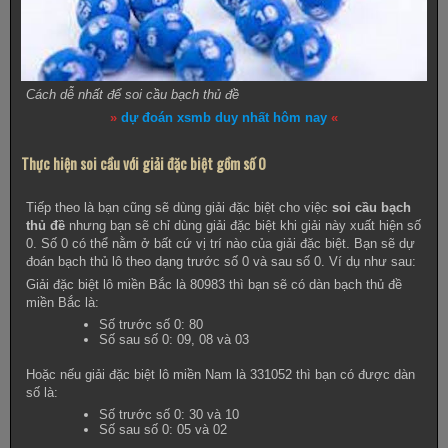
Cách dễ nhất để soi cầu bạch thủ đề
»
dự đoán xsmb duy nhất hôm nay
«
Thực hiện soi cầu với giải đặc biệt gồm số 0
Tiếp theo là bạn cũng sẽ dùng giải đặc biệt cho việc
soi cầu bạch
thủ đề
nhưng bạn sẽ chỉ dùng giải đặc biệt khi giải này xuất hiện số
0. Số 0 có thể nằm ở bất cứ vị trí nào của giải đặc biệt. Bạn sẽ dự
đoán bạch thủ lô theo dạng trước số 0 và sau số 0. Ví dụ như sau:
Giải đặc biệt lô miền Bắc là 80983 thì bạn sẽ có dàn bạch thủ đề
miền Bắc là:
Số trước số 0: 80
Số sau số 0: 09, 08 và 03
Hoặc nếu giải đặc biệt lô miền Nam là 331052 thì bạn có được dàn
số là:
Số trước số 0: 30 và 10
Số sau số 0: 05 và 02