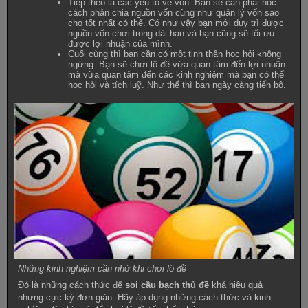
Tiếp theo là các yếu tố về vốn. Bạn sẽ cần phải học
cách phân chia nguồn vốn cũng như quản lý vốn sao
cho tốt nhất có thể. Có như vậy bạn mới duy trì được
nguồn vốn chơi trong dài hạn và bạn cũng sẽ tối ưu
được lợi nhuận của mình.
Cuối cùng thì bạn cần có một tinh thần học hỏi không
ngừng. Bạn sẽ chơi lô đề vừa quan tâm đến lợi nhuận
mà vừa quan tâm đến các kinh nghiệm mà bạn có thể
học hỏi và tích luỹ. Như thế thì bạn ngày càng tiến bộ.
Những kinh nghiệm cần nhớ khi chơi lô đề
Đó là những cách thức để
soi cầu bạch thủ đề
khá hiệu quả
nhưng cực kỳ đơn giản. Hãy áp dụng những cách thức và kinh