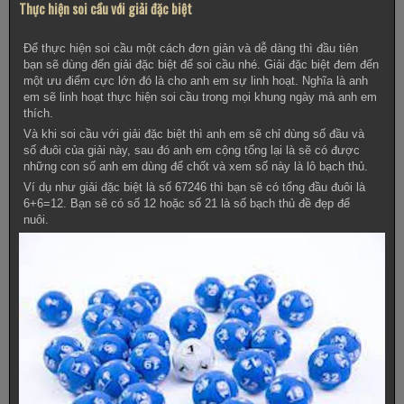
Thực hiện soi cầu với giải đặc biệt
Để thực hiện soi cầu một cách đơn giản và dễ dàng thì đầu tiên
bạn sẽ dùng đến giải đặc biệt để soi cầu nhé. Giải đặc biệt đem đến
một ưu điểm cực lớn đó là cho anh em sự linh hoạt. Nghĩa là anh
em sẽ linh hoạt thực hiện soi cầu trong mọi khung ngày mà anh em
thích.
Và khi soi cầu với giải đặc biệt thì anh em sẽ chỉ dùng số đầu và
số đuôi của giải này, sau đó anh em cộng tổng lại là sẽ có được
những con số anh em dùng để chốt và xem số này là lô bạch thủ.
Ví dụ như giải đặc biệt là số 67246 thì bạn sẽ có tổng đầu đuôi là
6+6=12. Bạn sẽ có số 12 hoặc số 21 là số bạch thủ đề đẹp để
nuôi.