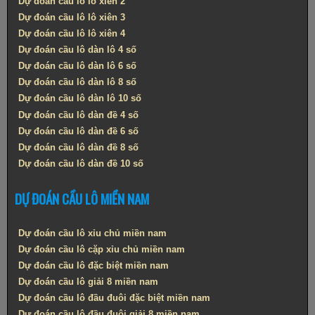
Dự đoán cầu lô lô xiên 2
Dự đoán cầu lô lô xiên 3
Dự đoán cầu lô lô xiên 4
Dự đoán cầu lô dàn lô 4 số
Dự đoán cầu lô dàn lô 6 số
Dự đoán cầu lô dàn lô 8 số
Dự đoán cầu lô dàn lô 10 số
Dự đoán cầu lô dàn đề 4 số
Dự đoán cầu lô dàn đề 6 số
Dự đoán cầu lô dàn đề 8 số
Dự đoán cầu lô dàn đề 10 số
DỰ ĐOÁN CẦU LÔ MIỀN NAM
Dự đoán cầu lô xỉu chủ miền nam
Dự đoán cầu lô cặp xỉu chủ miền nam
Dự đoán cầu lô đặc biệt miền nam
Dự đoán cầu lô giải 8 miền nam
Dự đoán cầu lô đầu đuôi đặc biệt miền nam
Dự đoán cầu lô đầu đuôi giải 8 miền nam