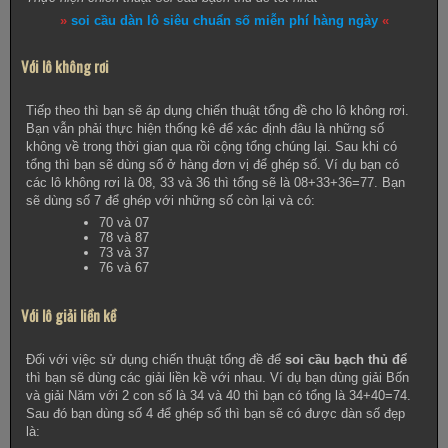
»
soi cầu dàn lô siêu chuẩn số miễn phí hàng ngày
«
Với lô không rơi
Tiếp theo thì bạn sẽ áp dụng chiến thuật tổng đề cho lô không rơi.
Bạn vẫn phải thực hiện thống kê để xác định đâu là những số
không về trong thời gian qua rồi cộng tổng chúng lại. Sau khi có
tổng thì bạn sẽ dùng số ở hàng đơn vị để ghép số. Ví dụ bạn có
các lô không rơi là 08, 33 và 36 thì tổng sẽ là 08+33+36=77. Bạn
sẽ dùng số 7 để ghép với những số còn lại và có:
70 và 07
78 và 87
73 và 37
76 và 67
Với lô giải liền kề
Đối với việc sử dụng chiến thuật tổng đề để
soi cầu bạch thủ để
thì bạn sẽ dùng các giải liền kề với nhau. Ví dụ bạn dùng giải Bốn
và giải Năm với 2 con số là 34 và 40 thì bạn có tổng là 34+40=74.
Sau đó bạn dùng số 4 để ghép số thì bạn sẽ có được dàn số đẹp
là: