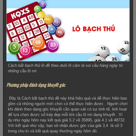
Cách bắt bạch thủ lô đề theo đuôi lô câm là soi cầu hàng ngày từ
những cầu lô rơi
Phương pháp đánh dạng khuyết góc
Đây là Cách bắt bạch thủ đề này khá hiệu quả và dễ thực hiện bao
gồm cả những người mới chơi có thể thực hiện được . Người chơi
khi đánh theo dạng góc khuyết cần quan sát có sự tinh tế, linh hoạt
để lựa chọn được số kép đẹp mỗi khi cầu lô rơi dạng khuyết . Ví
dụ như ngày hôm nay kết quả giải 5.2 về 35895, giải 4.1 về 48732.
Với kết quả như vậy, bạn sẽ nhận được góc của giải 3,4 là số 3
trong chu kì và kết quả quay thưởng ngày hôm đó.