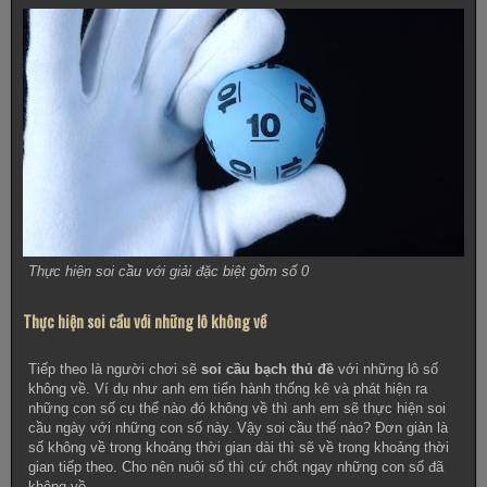
Thực hiện soi cầu với giải đặc biệt gồm số 0
Thực hiện soi cầu với những lô không về
Tiếp theo là người chơi sẽ
soi cầu bạch thủ đề
với những lô số
không về. Ví dụ như anh em tiến hành thống kê và phát hiện ra
những con số cụ thể nào đó không về thì anh em sẽ thực hiện soi
cầu ngày với những con số này. Vậy soi cầu thế nào? Đơn giản là
số không về trong khoảng thời gian dài thì sẽ về trong khoảng thời
gian tiếp theo. Cho nên nuôi số thì cứ chốt ngay những con số đã
không về.