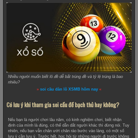
Nhiều người muốn biết lô đề dễ bắt trúng đề và tỷ lệ trúng là bao
nhiêu?
»
soi cầu dàn lô XSMB hôm nay
«
Có lưu ý khi tham gia soi cầu đề bạch thủ hay không?
Nếu bạn là người chơi lâu năm, có kinh nghiệm chơi, biết nhận
định của mình là đúng, có thể dẫn dắt người khác thì đừng nói. Tuy
nhiên, nếu bạn vẫn chân ướt chân ráo bước vào làng, có một số
lưu ý cần lưu ý. Trước hết, học hỏi từ những người đi trước không