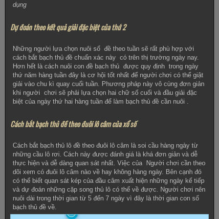
dụng
Dự đoán theo kết quả giải đặc biệt của thứ 2
Những người lựa chọn nuôi số đề theo tuần sẽ rất phù hợp với
cách bắt bạch thủ đề chuẩn xác này có trên thị trường ngày nay.
Hơn hết là cách nuôi con đề bạch thủ được quy định trong ngày
thứ năm hàng tuần đây là cơ hội tốt nhất để người chơi có thể giật
giải vào chu kì quay cuối tuần. Phương pháp này vô cùng đơn giản
khi người chơi sẽ phải lựa chọn hai chữ số cuối và đầu giải đặc
biệt của ngày thứ hai hàng tuần để làm bạch thủ đề cần nuôi .
Cách bắt bạch thủ đề theo đuôi lô câm của xổ số
Cách bắt bạch thủ lô đề theo đuôi lô câm là soi cầu hàng ngày từ
những cầu lô rơi. Cách này được đánh giá là khá đơn giản và dễ
thực hiện và dễ dàng quan sát nhất. Việc của Người chơi cần theo
dõi xem có đuôi lô câm nào về hay không hàng ngày. Bên cạnh đó
có thể biết quan sát kép của đầu câm xuất hiện những ngày kế tiếp
và dự đoán những cặp song thủ lô có thể về được. Người chơi nên
nuôi dài trong thời gian từ 5 đến 7 ngày vì đây là thời gian con số
bạch thủ đề về.