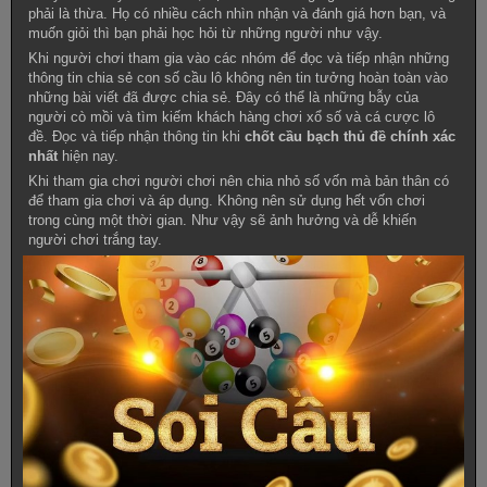
phải là thừa. Họ có nhiều cách nhìn nhận và đánh giá hơn bạn, và
muốn giỏi thì bạn phải học hỏi từ những người như vậy.
Khi người chơi tham gia vào các nhóm để đọc và tiếp nhận những
thông tin chia sẻ con số cầu lô không nên tin tưởng hoàn toàn vào
những bài viết đã được chia sẻ. Đây có thể là những bẫy của
người cò mồi và tìm kiếm khách hàng chơi xổ số và cá cược lô
đề. Đọc và tiếp nhận thông tin khi
chốt cầu bạch thủ đề chính xác
nhất
hiện nay.
Khi tham gia chơi người chơi nên chia nhỏ số vốn mà bản thân có
để tham gia chơi và áp dụng. Không nên sử dụng hết vốn chơi
trong cùng một thời gian. Như vậy sẽ ảnh hưởng và dễ khiến
người chơi trắng tay.