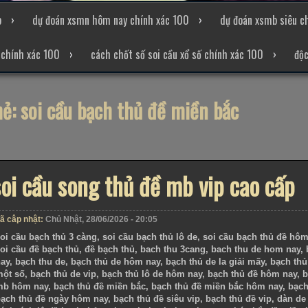
p
dự đoán xsmn hôm nay chính xác 100
dự đoán xsmb siêu c
chính xác 100
cách chốt số soi cầu xổ số chính xác 100
độc
hẻ:
soi cầu bạch thủ đề miền bắc
soi cầu song thủ đề mb vip cao cấp
ã câp nhật:
Chủ Nhật, 28/06/2026 - 20:05
oi cầu bạch thủ 3 càng, soi cầu bạch thủ lô de, soi cầu bạch thủ đề hôm
oi cầu đề bạch thủ, đề bạch thủ, bach thu 3cang, bach thu de hom nay,
ay, bạch thu de, bạch thủ de hôm nay, bạch thủ de la giải mấy, bạch t
ột số, bạch thủ de vip, bạch thủ lô de hôm nay, bạch thủ đề hôm nay, 
b hôm nay, bạch thủ đề miền bắc, bạch thủ đề miền bắc hôm nay, bạch
ạch thủ đề ngày hôm nay, bạch thủ đề siêu vip, bạch thủ đề vip, dàn de