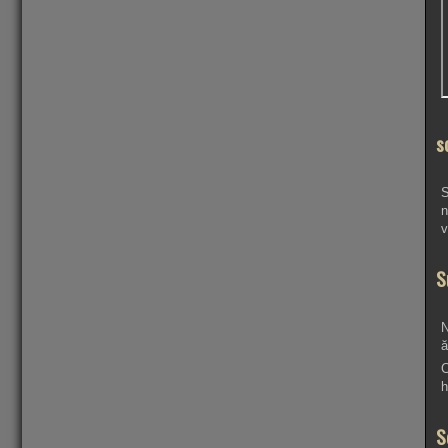
s
S
n
v
S
N
ă
C
h
S