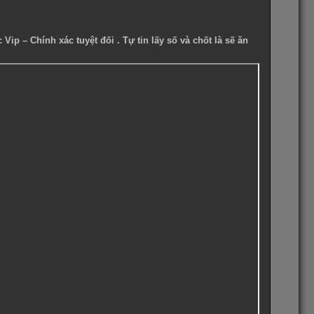
ip – Chính xác tuyệt đối . Tự tin lấy số và chốt là sẽ ăn