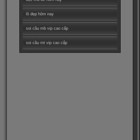
lô đẹp hôm nay
soi cầu mb vip cao cấp
soi cầu mt vip cao cấp