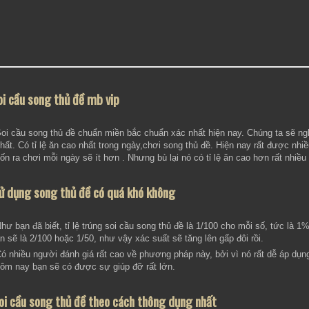
oi cầu song thủ đề mb vip
oi cầu song thủ đề chuẩn
miền bắc chuẩn xác nhất hiện nay. Chúng ta sẽ ng
hất. Có tỉ lệ ăn cao nhất trong ngày,chơi song thủ đề. Hiện nay rất được nhi
ốn ra chơi mỗi ngày sẽ ít hơn
. Nhưng bù lại nó có tỉ lệ ăn cao hơn rất nhiều
ử dụng song thủ đề có quá khó không
hư bạn đã biết, tỉ lệ trúng soi cầu song thủ đề là 1/100 cho mỗi số, tức là 
n sẽ là 2/100 hoặc 1/50, như vậy xác suất sẽ tăng lên gấp đôi rồi.
ó nhiều người đánh giá rất cao về phương pháp này, bởi vì nó rất dễ áp dụn
ôm nay bạn sẽ có được sự giúp đỡ rất lớn.
oi cầu song thủ đề theo cách thông dụng nhất