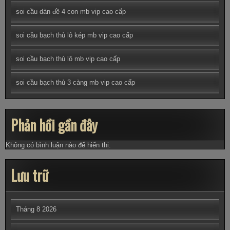
soi cầu dàn đề 4 con mb vip cao cấp
soi cầu bạch thủ lô kép mb vip cao cấp
soi cầu bạch thủ lô mb vip cao cấp
soi cầu bạch thủ 3 càng mb vip cao cấp
Phản hồi gần đây
Không có bình luận nào để hiển thị.
Lưu trữ
Tháng 8 2026