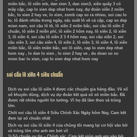
miền bắc, lô xiên mb, dan xien 3, dan xien3, xiên quây 3 có
mấy cặp, cap lo xien dep nhat hom nay, dự đoán xiên 2 miền
bắc, lo xien 2 hay ve, lo xien, xsmb cap so ra nhieu, soi cau lo
to, lô đánh nhiều trong ngày, xác suất lô về cả cặp, cap so dep
mien nam, soi cầu lô tô, lô xiên 2 miền bắc, soi cầu lô xiên 2
chuẩn, lô xiên 2 miễn phí, lô xiên 2 hôm nay, lô xiên 2, lô xiên
3, lô xiên 4, soi cầu lô xiên 2 3 4 hôm nay, soi cầu xiên 2, soi
cầu xiên 3, soi cầu xiên 4, lô xiên 2, lô xiên 3, lô xiên 4, lô xiên
miền bắc, lô xiên miền bắc, soi lô xiên, cap lo xien dep nhat
hom nay , lo dan lo xien , lo xien 2 hay ve , du doan xo so
mien bac lo xien, cap lo xien dep nhat hom nay
soi cầu lô xiên 4 siêu chuẩn
Dịch vụ
soi cầu lô xiên 4
được các chuyên gia hàng đầu. Về xổ
số khuyên dùng, dịch vụ dự đoán kết quả xổ số miền bắc. Đã
được rất nhiều người tin tưởng. Vì họ đã làm theo và trúng
lớn.
Chốt
soi cầu lô xiên 4
Siêu Chính Xác Ngày hôm Nay, Cam kết
đem lại số chuẩn nhất
Dịch vụ
soi cầu lô xiên 4
của chúng tôi mang lại cơ hội vào bờ
và trúng lớn cho anh em bởi vì!
1/-Số chuẩn uy tín – Chính xác. Cam kết giúp anh em vào bờ