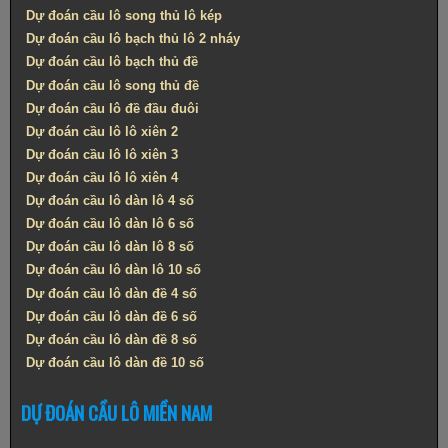
Dự đoán cầu lô song thủ lô kép
Dự đoán cầu lô bạch thủ lô 2 nháy
Dự đoán cầu lô bạch thủ đề
Dự đoán cầu lô song thủ đề
Dự đoán cầu lô đề đầu đuôi
Dự đoán cầu lô lô xiên 2
Dự đoán cầu lô lô xiên 3
Dự đoán cầu lô lô xiên 4
Dự đoán cầu lô dàn lô 4 số
Dự đoán cầu lô dàn lô 6 số
Dự đoán cầu lô dàn lô 8 số
Dự đoán cầu lô dàn lô 10 số
Dự đoán cầu lô dàn đề 4 số
Dự đoán cầu lô dàn đề 6 số
Dự đoán cầu lô dàn đề 8 số
Dự đoán cầu lô dàn đề 10 số
DỰ ĐOÁN CẦU LÔ MIỀN NAM