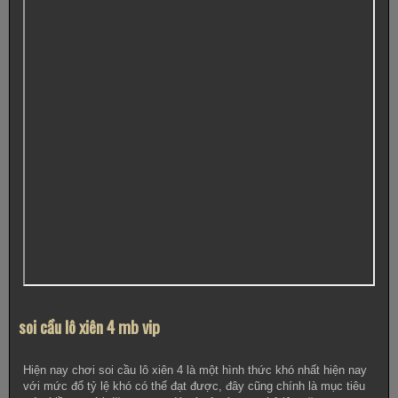
soi cầu lô xiên 4 mb vip
Hiện nay chơi soi cầu lô xiên 4 là một hình thức khó nhất hiện nay
với mức đổ tỷ lệ khó có thể đạt được, đây cũng chính là mục tiêu