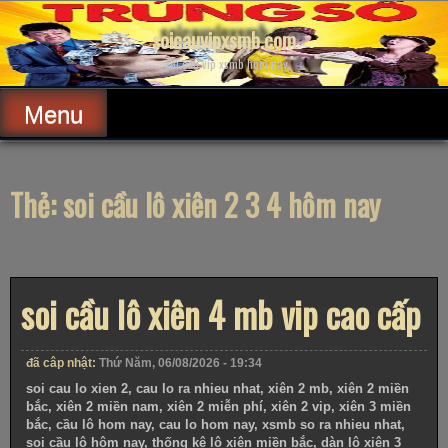
Skip
to
soicauvipxsmb.com
content
soi cầu víp xsmb hôm nay
Menu
Thẻ:
soi cầu lô xiên 2 3 4 hôm nay
soi cầu lô xiên 4 mb vip cao cấp
đã câp nhật:
Thứ Năm, 06/08/2026 - 19:34
soi cau lo xien 2, cau lo ra nhieu nhat, xiên 2 mb, xiên 2 miền
bắc, xiên 2 miền nam, xiên 2 miễn phí, xiên 2 vip, xiên 3 miền
bắc, cầu lô hom nay, cau lo hom nay, xsmb so ra nhieu nhat,
soi cầu lô hôm nay, thống kê lô xiên miền bắc, dàn lô xiên 3