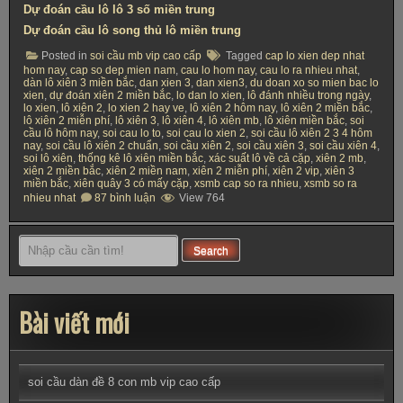
Dự đoán cầu lô lô 3 số miền trung
Dự đoán cầu lô song thủ lô miền trung
Posted in
soi cầu mb vip cao cấp
Tagged
cap lo xien dep nhat
hom nay
,
cap so dep mien nam
,
cau lo hom nay
,
cau lo ra nhieu nhat
,
dàn lô xiên 3 miền bắc
,
dan xien 3
,
dan xien3
,
du doan xo so mien bac lo
xien
,
dự đoán xiên 2 miền bắc
,
lo dan lo xien
,
lô đánh nhiều trong ngày
,
lo xien
,
lô xiên 2
,
lo xien 2 hay ve
,
lô xiên 2 hôm nay
,
lô xiên 2 miền bắc
,
lô xiên 2 miễn phí
,
lô xiên 3
,
lô xiên 4
,
lô xiên mb
,
lô xiên miền bắc
,
soi
cầu lô hôm nay
,
soi cau lo to
,
soi cau lo xien 2
,
soi cầu lô xiên 2 3 4 hôm
nay
,
soi cầu lô xiên 2 chuẩn
,
soi cầu xiên 2
,
soi cầu xiên 3
,
soi cầu xiên 4
,
soi lô xiên
,
thống kê lô xiên miền bắc
,
xác suất lô về cả cặp
,
xiên 2 mb
,
xiên 2 miền bắc
,
xiên 2 miền nam
,
xiên 2 miễn phí
,
xiên 2 vip
,
xiên 3
miền bắc
,
xiên quây 3 có mấy cặp
,
xsmb cap so ra nhieu
,
xsmb so ra
ở
nhieu nhat
87 bình luận
View 764
soi
cầu
lô
xiên
Search
4
mb
vip
cao
cấp
Bài viết mới
soi cầu dàn đề 8 con mb vip cao cấp