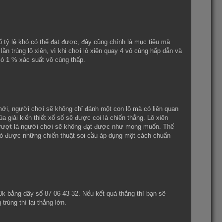
ổ tỷ lệ khó có thể đạt được, đây cũng chính là mục tiêu mà
n trúng lô xiên, vì khi chơi lô xiên quay 4 vô cùng hấp dẫn và
 có 1 % xác suất vô cùng thấp.
 mới, người chơi sẽ không chỉ đánh một con lô mà có liên quan
a giải kiến thiết xổ số sẽ được coi là chiến thắng. Lô xiên
ố trượt là người chơi sẽ không đạt được như mong muốn. Thế
có được những chiến thuật soi cầu áp dụng một cách chuẩn
0k bằng dãy số 87-06-43-32. Nếu kết quả thắng thì bạn sẽ
rúng thì lại thắng lớn.