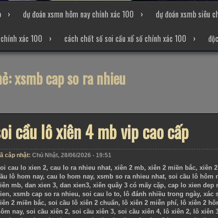
p
dự đoán xsmn hôm nay chính xác 100
dự đoán xsmb siêu c
chính xác 100
cách chốt số soi cầu xổ số chính xác 100
độc
hẻ:
xsmb cap so ra nhieu
soi cầu lô xiên 4 mb vip cao cấp
ã câp nhật:
Chủ Nhật, 28/06/2026 - 19:51
oi cau lo xien 2, cau lo ra nhieu nhat, xiên 2 mb, xiên 2 miền bắc, xiên 
ầu lô hom nay, cau lo hom nay, xsmb so ra nhieu nhat, soi cầu lô hôm n
iên mb, dan xien 3, dan xien3, xiên quây 3 có mấy cặp, cap lo xien dep 
ien, xsmb cap so ra nhieu, soi cau lo to, lô đánh nhiều trong ngày, xác 
iên 2 miền bắc, soi cầu lô xiên 2 chuẩn, lô xiên 2 miễn phí, lô xiên 2 hôm 
ôm nay, soi cầu xiên 2, soi cầu xiên 3, soi cầu xiên 4, lô xiên 2, lô xiên 