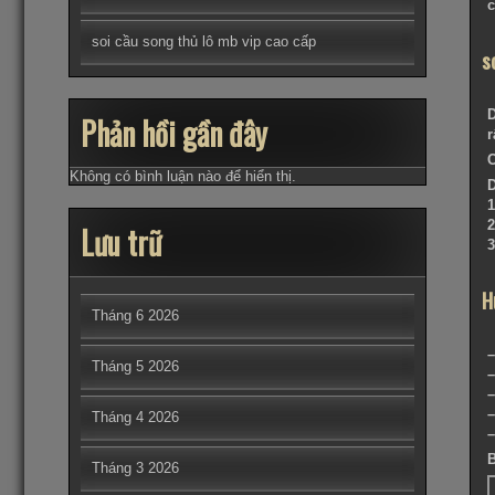
c
soi cầu song thủ lô mb vip cao cấp
s
Phản hồi gần đây
r
Không có bình luận nào để hiển thị.
1
2
Lưu trữ
3
H
Tháng 6 2026
Tháng 5 2026
–
–
Tháng 4 2026
–
B
Tháng 3 2026