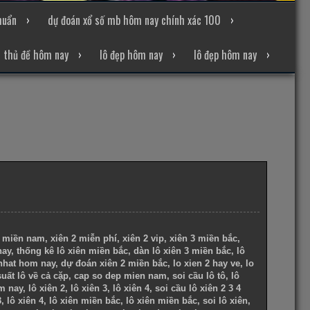
huẩn
dự đoán xổ số mb hôm nay chính xác 100
 thủ đề hôm nay
lô đẹp hôm nay
lô đẹp hôm nay
2 miền nam, xiên 2 miễn phí, xiên 2 vip, xiên 3 miền bắc,
ay, thống kê lô xiên miền bắc, dàn lô xiên 3 miền bắc, lô
nhat hom nay, dự đoán xiên 2 miền bắc, lo xien 2 hay ve, lo
suất lô về cả cặp, cap so dep mien nam, soi cầu lô tô, lô
nay, lô xiên 2, lô xiên 3, lô xiên 4, soi cầu lô xiên 2 3 4
3, lô xiên 4, lô xiên miền bắc, lô xiên miền bắc, soi lô xiên,