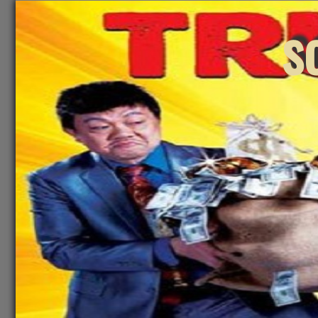
Skip
s
to
content