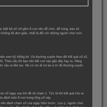
c biệt bộ số chỉ gồm 8 con nên dễ chơi, dễ trúng, bạn sẽ
 không hề đơn giản, nhất là đối với những người chơi mới.
n nên xem kỹ thống kê. Và thường xuyên theo dõi kết quả xổ số.
lô. Theo cầu thì bạn nên bắt con nào gần đây hay ra. Hàng
í cầu ra liên tục. Nó cứ rơi đi rơi lại vị trí đó thường xuyên.
on số ngay sau khi đề về chạm 1. Tức là khi kết quả cho ra
 ta đánh luôn 8 con trong tổng số này.
nên đánh chạm số của ngày hôm trước. Lưu ý, người chơi