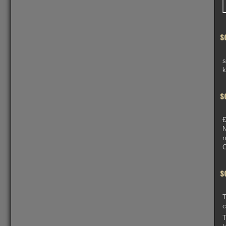
s
s
k
s
Đ
N
n
C
s
T
c
T