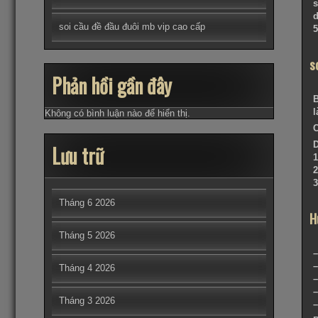
s
d
soi cầu đề đầu đuôi mb vip cao cấp
5
s
Phản hồi gần đây
B
l
Không có bình luận nào để hiển thị.
C
D
Lưu trữ
1
2
3
Tháng 6 2026
H
Tháng 5 2026
–
Tháng 4 2026
–
–
Tháng 3 2026
–