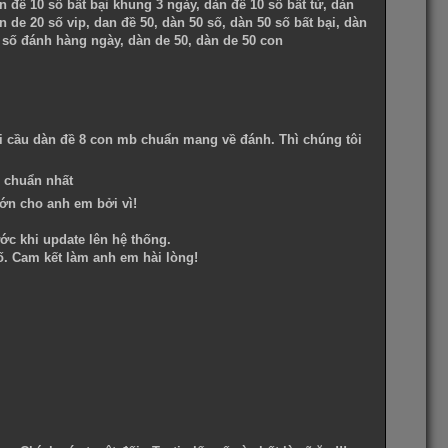
n đề 10 số bất bại khung 3 ngày, dàn đề 10 số bất tử, dàn
 de 20 số vip, dan đề 50, dàn 50 số, dàn 50 số bất bại, dàn
 số đánh hàng ngày, dàn de 50, dàn de 50 con
i cầu dàn đề 8 con mb chuẩn mang về đánh. Thì chúng tôi
ố chuẩn nhất
lớn cho anh em bởi vì!
c khi update lên hệ thống.
ố. Cam kết làm anh em hài lòng!