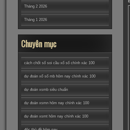
B
Tháng 2 2026
Tháng 1 2026
Chuyên mục
cách chốt số soi cầu xổ số chính xác 100
dự đoán xổ số mb hôm nay chính xác 100
dự đoán xsmb siêu chuẩn
dự đoán xsmn hôm nay chính xác 100
dự đoán xsmt hôm nay chính xác 100
độc thủ đề hôm nay