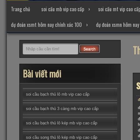
Trang chủ
soi cầu mb vip cao cấp
soi cầu mt vip cao cấ
dự đoán xsmt hôm nay chính xác 100
dự đoán xsmn hôm nay 
T
Search
Bài viết mới
soi cầu bạch thủ lô mb vip cao cấp
đ
d
soi cầu bạch thủ 3 càng mb vip cao cấp
m
đ
soi cầu bạch thủ lô kép mb vip cao cấp
h
d
d
soi cầu song thủ lô kép mb vip cao cấp