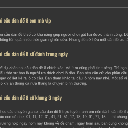
oi cầu dàn đề 8 con mb vip
oi cầu dàn đề 8 số có khả năng giúp người chơi gặt hái được thành công. Đặ
hông tốn quá nhiều thời gian nghiên cứu. Nhưng để sở hữu một dàn đề ưu tú
oi cầu dàn đề 8 số đánh trong ngày
ể dự đoán soi cầu dàn đề 8 chính xác. Và ít ra cũng phải tin tưởng. Thì bạ
ếu thật sự bạn là người ưa thích chơi lô dàn. Bạn nên căn cứ vào phần cầu 
gày có liệt kê ra lô có cầu. Bạn tham khảo tại cầu lô hôm nay nhé. Một số vị tr
ó khi ăn thông cả nửa tháng là chuyện bình thường.
oi cầu dàn đề 8 số khung 3 ngày
heo các chuyên gia soi cầu dàn đề 8 trực tuyến, anh em nên đánh dàn đề 8 c
ác con số như: 01, 11, 12, 31, 41, 21, 51, 17, 18, 19, 91, 71, 15…. thì chúng
rường hợp ngày hôm nay không về đề chạm, ngày hôm sau bạn cũng không 