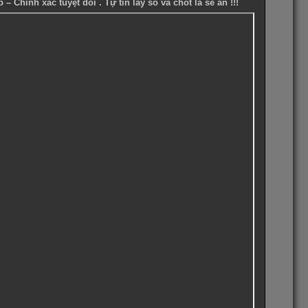
 Chính xác tuyệt đối . Tự tin lấy số và chốt là sẽ ăn !!!