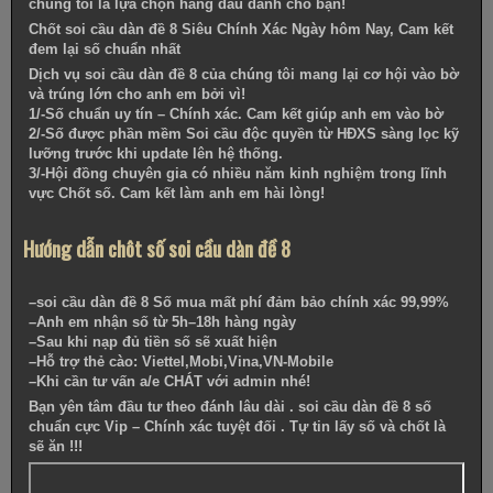
chúng tôi là lựa chọn hàng đầu dành cho bạn!
Chốt soi cầu dàn đề 8 Siêu Chính Xác Ngày hôm Nay, Cam kết
đem lại số chuẩn nhất
Dịch vụ soi cầu dàn đề 8 của chúng tôi mang lại cơ hội vào bờ
và trúng lớn cho anh em bởi vì!
1/-Số chuẩn uy tín – Chính xác. Cam kết giúp anh em vào bờ
2/-Số được phần mềm Soi cầu độc quyền từ HĐXS sàng lọc kỹ
lưỡng trước khi update lên hệ thống.
3/-Hội đồng chuyên gia có nhiều năm kinh nghiệm trong lĩnh
vực Chốt số. Cam kết làm anh em hài lòng!
Hướng dẫn chôt số soi cầu dàn đề 8
–soi cầu dàn đề 8 Số mua mất phí đảm bảo chính xác 99,99%
–Anh em nhận số từ 5h–18h hàng ngày
–Sau khi nạp đủ tiền số sẽ xuất hiện
–Hỗ trợ thẻ cào: Viettel,Mobi,Vina,VN-Mobile
–Khi cần tư vấn a/e CHÁT với admin nhé!
Bạn yên tâm đầu tư theo đánh lâu dài . soi cầu dàn đề 8 số
chuẩn cực Vip – Chính xác tuyệt đối . Tự tin lấy số và chốt là
sẽ ăn !!!