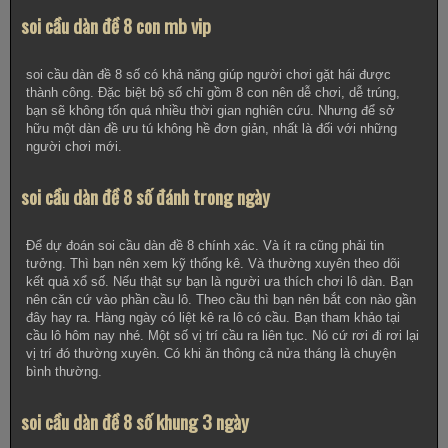
soi cầu dàn đề 8 con mb vip
soi cầu dàn đề 8 số có khả năng giúp người chơi gặt hái được
thành công. Đặc biệt bộ số chỉ gồm 8 con nên dễ chơi, dễ trúng,
bạn sẽ không tốn quá nhiều thời gian nghiên cứu. Nhưng để sở
hữu một dàn đề ưu tú không hề đơn giản, nhất là đối với những
người chơi mới.
soi cầu dàn đề 8 số đánh trong ngày
Để dự đoán soi cầu dàn đề 8 chính xác. Và ít ra cũng phải tin
tưởng. Thì bạn nên xem kỹ thống kê. Và thường xuyên theo dõi
kết quả xổ số. Nếu thật sự bạn là người ưa thích chơi lô dàn. Bạn
nên căn cứ vào phần cầu lô. Theo cầu thì bạn nên bắt con nào gần
đây hay ra. Hàng ngày có liệt kê ra lô có cầu. Bạn tham khảo tại
cầu lô hôm nay nhé. Một số vị trí cầu ra liên tục. Nó cứ rơi đi rơi lại
vị trí đó thường xuyên. Có khi ăn thông cả nửa tháng là chuyện
bình thường.
soi cầu dàn đề 8 số khung 3 ngày