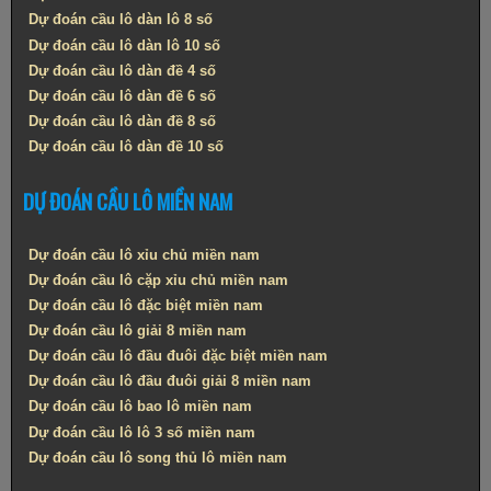
Dự đoán cầu lô dàn lô 8 số
Dự đoán cầu lô dàn lô 10 số
Dự đoán cầu lô dàn đề 4 số
Dự đoán cầu lô dàn đề 6 số
Dự đoán cầu lô dàn đề 8 số
Dự đoán cầu lô dàn đề 10 số
DỰ ĐOÁN CẦU LÔ MIỀN NAM
Dự đoán cầu lô xỉu chủ miền nam
Dự đoán cầu lô cặp xỉu chủ miền nam
Dự đoán cầu lô đặc biệt miền nam
Dự đoán cầu lô giải 8 miền nam
Dự đoán cầu lô đầu đuôi đặc biệt miền nam
Dự đoán cầu lô đầu đuôi giải 8 miền nam
Dự đoán cầu lô bao lô miền nam
Dự đoán cầu lô lô 3 số miền nam
Dự đoán cầu lô song thủ lô miền nam