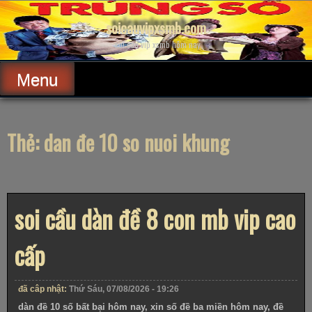
Skip
to
soicauvipxsmb.com
content
soi cầu víp xsmb hôm nay
Menu
Thẻ:
dan đe 10 so nuoi khung
soi cầu dàn đề 8 con mb vip cao
cấp
đã câp nhật:
Thứ Sáu, 07/08/2026 - 19:26
dàn đề 10 số bất bại hôm nay, xin số đề ba miền hôm nay, đề