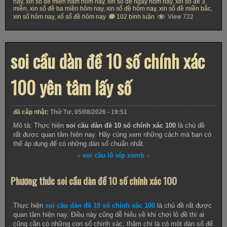
nay
,
xin số de miền nam hôm nay
,
xin số de ngày hôm nay
,
xin số đề 3
miền
,
xin số đề ba miền hôm nay
,
xin số đề hôm nay
,
xin số đề miền bắc
,
ở
xin số hôm nay
,
xổ số đề hôm nay
102 bình luận
View 722
soi
cầu
dàn
đề
8
soi cầu dàn đề 10 số chính xác
con
mb
vip
100 yên tâm lấy số
cao
cấp
đã câp nhật:
Thứ Tư, 05/08/2026 - 19:51
Mô tả: Thực hiện
soi cầu dàn đề 10 số chính xác 100
là chủ đề
rất được quan tâm hiện nay. Hãy cùng xem những cách mà bạn có
thể áp dụng để có những dàn số chuẩn nhất.
»
soi cầu lô víp xsmb
«
Phương thức soi cầu dàn đề 10 số chính xác 100
Thực hiện
soi cầu dàn đề 10 số chính xác 100
là chủ đề rất được
quan tâm hiện nay. Điều này cũng dễ hiểu về khi chơi lô đề thì ai
cũng cần có những con số chính xác, thậm chí là có một dàn số để