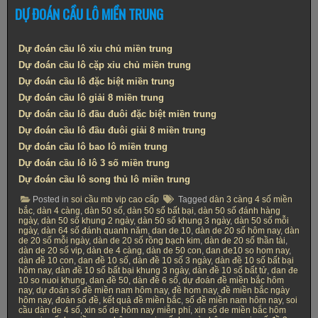
DỰ ĐOÁN CẦU LÔ MIỀN TRUNG
Dự đoán cầu lô xỉu chủ miền trung
Dự đoán cầu lô cặp xỉu chủ miền trung
Dự đoán cầu lô đặc biệt miền trung
Dự đoán cầu lô giải 8 miền trung
Dự đoán cầu lô đầu đuôi đặc biệt miền trung
Dự đoán cầu lô đầu đuôi giải 8 miền trung
Dự đoán cầu lô bao lô miền trung
Dự đoán cầu lô lô 3 số miền trung
Dự đoán cầu lô song thủ lô miền trung
Posted in
soi cầu mb vip cao cấp
Tagged
dàn 3 càng 4 số miền
bắc
,
dàn 4 càng
,
dàn 50 số
,
dàn 50 số bất bại
,
dàn 50 số đánh hàng
ngày
,
dàn 50 số khung 2 ngày
,
dàn 50 số khung 3 ngày
,
dàn 50 số mỗi
ngày
,
dàn 64 số đánh quanh năm
,
dan de 10
,
dàn de 20 số hôm nay
,
dàn
de 20 số mỗi ngày
,
dàn de 20 số rồng bạch kim
,
dàn de 20 số thần tài
,
dàn de 20 số vip
,
dàn de 4 càng
,
dàn de 50 con
,
dan de10 so hom nay
,
dàn đề 10 con
,
dan đề 10 số
,
dàn đề 10 số 3 ngày
,
dàn đề 10 số bất bại
hôm nay
,
dàn đề 10 số bất bại khung 3 ngày
,
dàn đề 10 số bất tử
,
dan đe
10 so nuoi khung
,
dan đề 50
,
dàn đề 6 số
,
dự đoán đề miền bắc hôm
nay
,
dự đoán số đề miền nam hôm nay
,
đề hom nay
,
đề miền bắc ngày
hôm nay
,
đoán số đề
,
kết quả đề miền bắc
,
số đề miền nam hôm nay
,
soi
cầu dàn de 4 số
,
xin số de hôm nay miễn phí
,
xin số de miền bắc hôm