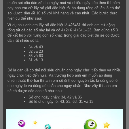
muốn soi cầu dàn đề cho ngày mai và nhiều ngày tiếp theo thì hôm
nay anh em cứ lấy số giải đặc biệt rồi áp dụng tổng đề lên là có thể
soi được dàn đề 10 số với khả năng về cao nhất. Các bước thực
hiện cụ thể như sau:
Ví dụ như anh em lấy số đặc biệt là 426461 thì anh em cứ cộng
tổng tất cả các số này lại và có 4+2+6+4+6+1=23. Bạn dùng số 3
để kết hợp với từng con số khác trong giải đặc biệt thì sẽ có được
dàn rất nhiều số là:
34 và 43
32 và 23
36 và 63
31 và 13
Đó là dàn đề có thể nói siêu chuẩn cho ngày chơi tiếp theo và nhiều
ngày chơi tiếp đến nữa. Và trường hợp anh em muốn áp dụng
chiến thuật thứ hai thì anh em sẽ đi theo nguyên tắc là dùng số lẻ
cho ngày lẻ và dùng số chẵn cho ngày chẵn. Như vậy thì anh em
sẽ có được các con số như sau:
Số cho ngày chẵn: 34, 42 và 36
Số lẻ cho ngày lẻ: 43, 23, 63, 31 và 13