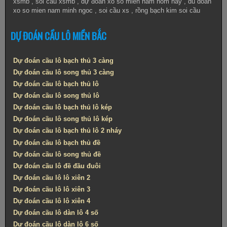
xsmb , soi cầu xsmb , dự đoán xổ số miền nam hôm nay , du doan
xo so mien nam minh ngoc , soi cầu xs , rồng bạch kim soi cầu
DỰ ĐOÁN CẦU LÔ MIỀN BẮC
Dự đoán cầu lô bạch thủ 3 càng
Dự đoán cầu lô song thủ 3 càng
Dự đoán cầu lô bạch thủ lô
Dự đoán cầu lô song thủ lô
Dự đoán cầu lô bạch thủ lô kép
Dự đoán cầu lô song thủ lô kép
Dự đoán cầu lô bạch thủ lô 2 nháy
Dự đoán cầu lô bạch thủ đề
Dự đoán cầu lô song thủ đề
Dự đoán cầu lô đề đầu đuôi
Dự đoán cầu lô lô xiên 2
Dự đoán cầu lô lô xiên 3
Dự đoán cầu lô lô xiên 4
Dự đoán cầu lô dàn lô 4 số
Dự đoán cầu lô dàn lô 6 số