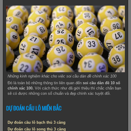
Những kinh nghiệm khác cho việc soi cầu dàn đề chính xác 100
Đó là toàn bộ những thông tin liên quan đến
soi cầu dàn đề 10 số
chính xác 100.
Với cách thức như đã giới thiệu thì chắc chắn bạn
sẽ có được những con số chuẩn và đẹp chính xác tuyệt đối.
DỰ ĐOÁN CẦU LÔ MIỀN BẮC
Dự đoán cầu lô bạch thủ 3 càng
Dự đoán cầu lô song thủ 3 càng