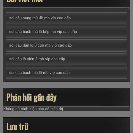
tâm
lấy
số
soi cầu song thủ đề mb vip cao cấp
soi cầu bạch thủ lô kép mb vip cao cấp
soi cầu dàn lô 8 con mb vip cao cấp
soi cầu lô xiên 2 mb vip cao cấp
soi cầu bạch thủ lô mb vip cao cấp
Phản hồi gần đây
Không có bình luận nào để hiển thị.
Lưu trữ