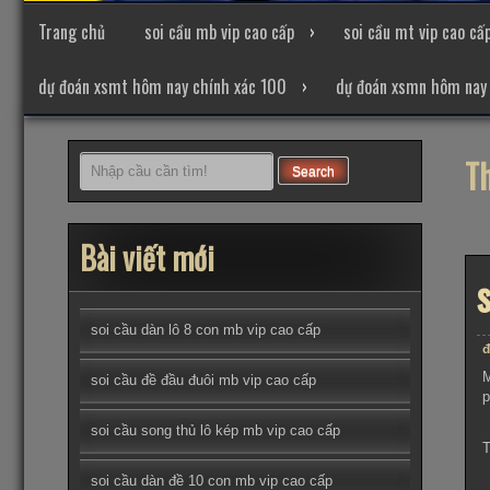
Trang chủ
soi cầu mb vip cao cấp
soi cầu mt vip cao cấ
dự đoán xsmt hôm nay chính xác 100
dự đoán xsmn hôm nay 
T
Search
Bài viết mới
soi cầu dàn lô 8 con mb vip cao cấp
đ
M
soi cầu đề đầu đuôi mb vip cao cấp
p
soi cầu song thủ lô kép mb vip cao cấp
T
soi cầu dàn đề 10 con mb vip cao cấp