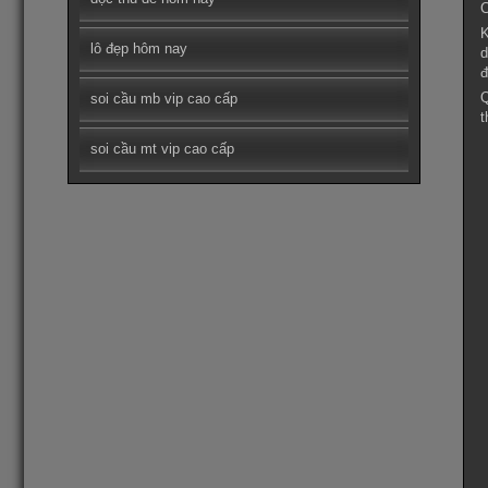
C
K
lô đẹp hôm nay
d
đ
Q
soi cầu mb vip cao cấp
t
soi cầu mt vip cao cấp