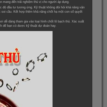
bản mang đến trải nghiệm thú vị cho người áp dụng.
ức độ đầu tư tương ứng. Kỹ thuật không đòi hỏi khả năng vận
ật soi cầu. Kết hợp thêm khả năng chốt hạ một con số quyết
 dễ dàng tham gia vào loại hình chốt lô bạch thủ. Xác suất
ách để bạn có được kỹ thuật dự đoán hay.