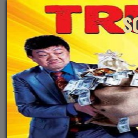
Skip
s
to
content