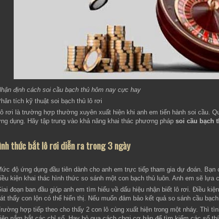
hận định cách soi cầu bạch thủ hôm nay cực hay
hân tích kỹ thuật soi bạch thủ lô rơi
ô rơi là trường hợp thường xuyên xuất hiện khi anh em tiến hành soi cầu. 
ng dụng. Hãy tập trung vào khả năng khai thác phương pháp
soi cầu bạch 
ình thức bắt lô rơi diễn ra trong 3 ngày
ức độ ứng dụng đầu tiên dành cho anh em trực tiếp tham gia dự đoán. Bạn 
iều kiện khai thác hình thức so sánh một con bạch thủ luôn. Anh em sẽ lựa 
iai đoạn ban đầu giúp anh em tìm hiểu về dấu hiệu nhận biết lô rơi. Điều ki
át thấy con lộn có thể hiển thị. Nếu muốn đảm bảo kết quả so sánh cầu bạch 
rường hợp tiếp theo cho thấy 2 con lô cùng xuất hiện trong một nháy. Thì tình
iện nắm bắt các chỉ số. Hay bỏ qua cách chơi cơ bản để tìm kiếm các số thí