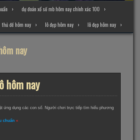
huẩn
dự đoán xổ số mb hôm nay chính xác 100
 thủ đề hôm nay
lô đẹp hôm nay
lô đẹp hôm nay
 hôm nay
lô hôm nay
ật ứng dụng các con số. Người chơi trực tiếp tìm hiểu phương
êu chuẩn
«