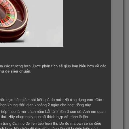
Qua các trường hợp được phân tích sẽ giúp bạn hiểu hơn về các
thủ đề siêu chuẩn
.
cần trực tiếp giám sát kết quả do mức độ ứng dụng cao. Các
chọn khung thời gian khoảng 2 ngày cho hoạt động này.
ện tiếp theo là mở cách nắm bắt từ 2 đến 3 con số. Anh em quan
thủ. Hãy chọn ngay con số thích hợp để tránh lộ lộn.
 trạng đánh lô đề liên tiếp hiển thị. Do đó mà bạn sẽ có điều
ch hợp. Nếu biên độ dao động tăng lên sẽ là điều kiện dành