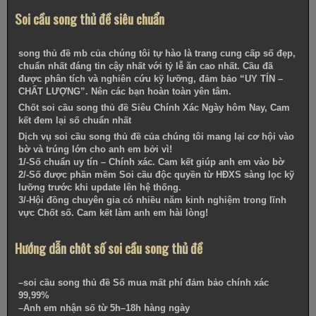
Soi cầu song thủ đề siêu chuẩn
song thủ đề mb của chúng tôi tự hào là trang cung cấp số đẹp,
chuẩn nhất đáng tin cậy nhất với tỷ lễ ăn cao nhất. Cầu đã
được phân tích và nghiên cứu kỹ lưỡng, đảm bảo “UY TÍN –
CHẤT LƯỢNG”. Nên các bạn hoàn toàn yên tâm.
Chốt soi cầu song thủ đề Siêu Chính Xác Ngày hôm Nay, Cam
kết đem lại số chuẩn nhất
Dịch vụ soi cầu song thủ đề của chúng tôi mang lại cơ hội vào
bờ và trúng lớn cho anh em bởi vì!
1/-Số chuẩn uy tín – Chính xác. Cam kết giúp anh em vào bờ
2/-Số được phần mềm Soi cầu độc quyền từ HĐXS sàng lọc kỹ
lưỡng trước khi update lên hệ thống.
3/-Hội đồng chuyên gia có nhiều năm kinh nghiệm trong lĩnh
vực Chốt số. Cam kết làm anh em hài lòng!
Hướng dẫn chôt số soi cầu song thủ đề
–soi cầu song thủ đề Số mua mất phí đảm bảo chính xác
99,99%
–Anh em nhận số từ 5h–18h hàng ngày