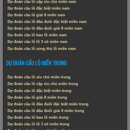
Dự đoán cầu lô cặp xỉu chủ miền nam
Dự đoán cầu lô đặc biệt miền nam
Dự đoán cầu lô giải 8 miền nam
Dự đoán cầu lô đầu đuôi đặc biệt miền nam
Dự đoán cầu lô đầu đuôi giải 8 miền nam
Dự đoán cầu lô bao lô miền nam
Dự đoán cầu lô lô 3 số miền nam
Dự đoán cầu lô song thủ lô miền nam
DỰ ĐOÁN CẦU LÔ MIỀN TRUNG
Dự đoán cầu lô xỉu chủ miền trung
Dự đoán cầu lô cặp xỉu chủ miền trung
Dự đoán cầu lô đặc biệt miền trung
Dự đoán cầu lô giải 8 miền trung
Dự đoán cầu lô đầu đuôi đặc biệt miền trung
Dự đoán cầu lô đầu đuôi giải 8 miền trung
Dự đoán cầu lô bao lô miền trung
Dự đoán cầu lô lô 3 số miền trung