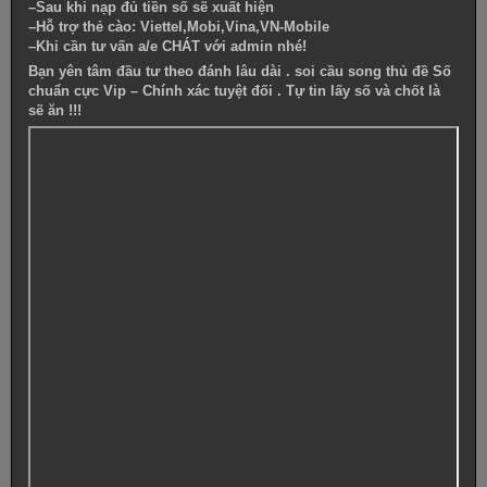
–Sau khi nạp đủ tiền số sẽ xuất hiện
–Hỗ trợ thẻ cào: Viettel,Mobi,Vina,VN-Mobile
–Khi cần tư vấn a/e CHÁT với admin nhé!
Bạn yên tâm đầu tư theo đánh lâu dài . soi cầu song thủ đề Số
chuẩn cực Vip – Chính xác tuyệt đối . Tự tin lấy số và chốt là
sẽ ăn !!!