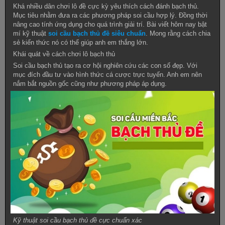
Khá nhiều dân chơi lô đề cực kỳ yêu thích cách đánh bạch thủ.
Mục tiêu nhằm đưa ra các phương pháp soi cầu hợp lý. Đồng thời
nâng cao tính ứng dụng cho quá trình giải trí. Bài viết hôm nay bật
mí kỹ thuật
soi cầu bạch thủ đề siêu chuẩn
. Mong rằng cách chia
sẻ kiến thức nó có thể giúp anh em thắng lớn.
Khái quát về cách chơi lô bạch thủ
Soi cầu bạch thủ tạo ra cơ hội nghiên cứu các con số đẹp. Với
mục đích đầu tư vào hình thức cá cược trực tuyến. Anh em nên
nắm bắt nguồn gốc cũng như phương pháp áp dụng.
Kỹ thuật soi cầu bạch thủ đề cực chuẩn xác