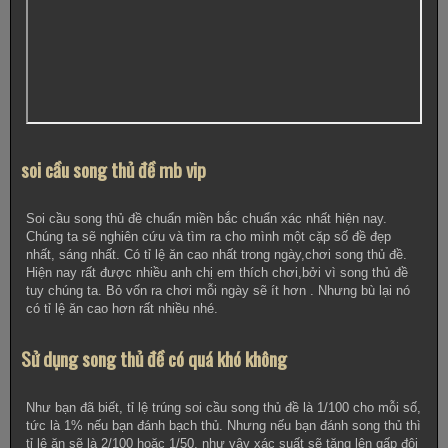
soi cầu song thủ đề mb vip
Soi cầu song thủ đề chuẩn
miền bắc chuẩn xác nhất hiện nay.
Chúng ta sẽ nghiên cứu và tìm ra cho mình một cặp số đề đẹp
nhất, sáng nhất. Có tỉ lệ ăn cao nhất trong ngày,chơi song thủ đề.
Hiện nay rất được nhiều anh chị em thích chơi,bởi vì song thủ đề
tuy chúng ta. Bỏ vốn ra chơi mỗi ngày sẽ ít hơn
. Nhưng bù lại nó
có tỉ lệ ăn cao hơn rất nhiều nhé.
Sử dụng song thủ đề có quá khó không
Như bạn đã biết, tỉ lệ trúng soi cầu song thủ đề là 1/100 cho mỗi số,
tức là 1% nếu bạn đánh bạch thủ. Nhưng nếu bạn đánh song thủ thì
tỉ lệ ăn sẽ là 2/100 hoặc 1/50, như vậy xác suất sẽ tăng lên gấp đôi