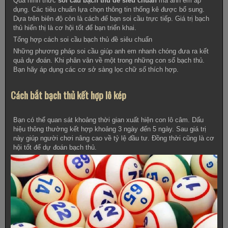
Qua hình thức
soi cầu bạch thủ đề siêu chuẩn
mà anh em áp
dụng. Các tiêu chuẩn lựa chọn thông tin thống kê được bổ sung.
Dựa trên biên độ còn là cách để bạn soi cầu trực tiếp. Giá trị bạch
thủ hiển thị là cơ hội tốt để bạn triển khai.
Tổng hợp cách soi cầu bạch thủ đề siêu chuẩn
Những phương pháp soi cầu giúp anh em nhanh chóng đưa ra kết
quả dự đoán. Khi phân vân về một trong những con số bạch thủ.
Bạn hãy áp dụng các cơ sở sàng lọc chữ số thích hợp.
Cách bắt bạch thủ kết hợp lô kép
Bạn có thể quan sát khoảng thời gian xuất hiện con lô câm. Dấu
hiệu thông thường kết hợp khoảng 3 ngày đến 5 ngày. Sau giá trị
này giúp người chơi nâng cao về tỷ lệ đầu tư. Đồng thời cũng là cơ
hội tốt để dự đoán bạch thủ.