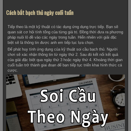
Cách bắt bạch thủ ngày cuối tuần
Tiếp theo là một kỹ thuật có tác dụng ứng dụng trực tiếp. Bạn sẽ
quan sát cơ hội tính tổng của từng giá trị. Đồng thời đưa ra phương
pháp nuôi lô đề vào các ngày trong tuần. Hiển nhiên với giải đặc
biệt sẽ là thông tin được anh em tiếp tục lựa chọn.
Để phát huy tính ứng dụng của kỹ thuật soi cầu bạch thủ. Người
chơi sẽ xác nhận thông tin từ ngày thứ 2. Sau đó kết nối kết quả
của giải đặc biệt qua ngày thứ 3 hoặc ngày thứ 4. Khoảng thời gian
cuối tuần trở thành giai đoạn để bạn tiếp tục triển khai hình thức cá
cược.