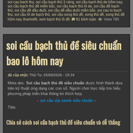
soi cau bach thu
,
soi cầu bạch thủ 3 càng
,
soi cầu bạch thủ de hôm nay
,
soi cầu bạch thủ đề miền bắc
,
soi cầu bạch thủ lô de
,
soi cầu đề bạch
thủ
,
soi cầu đề đầu đuôi
,
soi cầu đề đầu đuôi miền bắc
,
soi cau lo bach
thu
,
soi cầu lô de bạch thủ
,
soi cầu song thủ đề
,
song thủ đề
,
song thủ đề
ở
hôm nay
,
thanlo86
,
xem bạch thủ lô đề
91 bình luận
View 780
soi
cầu
song
thủ
đề
soi cầu bạch thủ đề siêu chuẩn
mb
vip
cao
bao lô hôm nay
cấp
đã câp nhật:
Thứ Tư, 05/08/2026 - 19:34
Meta des:
Soi cầu bạch thủ đề siêu chuẩn
được hình thành dựa
trên kỹ thuật ứng dụng các con số. Người chơi trực tiếp tìm hiểu
phương pháp triển khai thông tin thích hợp.
»
soi cầu víp xsmb siêu chuẩn
«
Title:
Chia sẻ cách soi cầu bạch thủ đề siêu chuẩn và dễ thắng