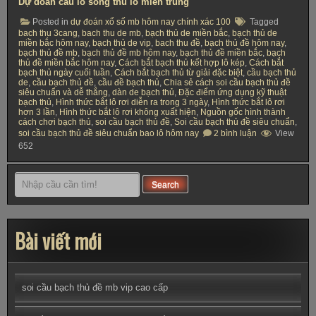
Dự đoán cầu lô song thủ lô miền trung
Posted in
dự đoán xổ số mb hôm nay chính xác 100
Tagged
bach thu 3cang
,
bach thu de mb
,
bạch thủ de miền bắc
,
bạch thủ de
miền bắc hôm nay
,
bạch thủ de vip
,
bach thu đề
,
bạch thủ đề hôm nay
,
bạch thủ đề mb
,
bạch thủ đề mb hôm nay
,
bạch thủ đề miền bắc
,
bạch
thủ đề miền bắc hôm nay
,
Cách bắt bạch thủ kết hợp lô kép
,
Cách bắt
bạch thủ ngày cuối tuần
,
Cách bắt bạch thủ từ giải đặc biệt
,
cầu bạch thủ
de
,
cầu bạch thủ đề
,
cầu đề bạch thủ
,
Chia sẻ cách soi cầu bạch thủ đề
siêu chuẩn và dễ thắng
,
dàn de bạch thủ
,
Đặc điểm ứng dụng kỹ thuật
bạch thủ
,
Hình thức bắt lô rơi diễn ra trong 3 ngày
,
Hình thức bắt lô rơi
hơn 3 lần
,
Hình thức bắt lô rơi không xuất hiện
,
Nguồn gốc hình thành
cách chơi bạch thủ
,
soi cầu bạch thủ đề
,
Soi cầu bạch thủ đề siêu chuẩn
,
ở
soi cầu bạch thủ đề siêu chuẩn bao lô hôm nay
2 bình luận
View
soi
652
cầu
bạch
thủ
đề
Search
siêu
chuẩn
bao
lô
hôm
Bài viết mới
nay
soi cầu bạch thủ đề mb vip cao cấp