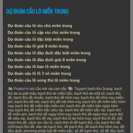
DỰ ĐOÁN CẦU LÔ MIỀN TRUNG
Dự đoán cầu lô xỉu chủ miền trung
Dự đoán cầu lô cặp xỉu chủ miền trung
Dự đoán cầu lô đặc biệt miền trung
Dự đoán cầu lô giải 8 miền trung
Dự đoán cầu lô đầu đuôi đặc biệt miền trung
Dự đoán cầu lô đầu đuôi giải 8 miền trung
Dự đoán cầu lô bao lô miền trung
Dự đoán cầu lô lô 3 số miền trung
Dự đoán cầu lô song thủ lô miền trung
Posted in
soi cầu mb vip cao cấp
Tagged
bach thu 3cang
,
bạch
thủ de la giải mấy
,
bạch thủ de miền bắc
,
bạch thủ de một số
,
bạch thủ
đề
,
bạch thủ đề chuẩn
,
bạch thủ đề hôm nay
,
bạch thủ đề hôm nay miễn
phí
,
bạch thủ đề mb
,
bạch thủ đề mb hôm nay
,
bạch thủ đề miền bắc hôm
nay
,
bạch thủ đề miền bắc miễn phí
,
bạch thủ đề miền bắc ngày hôm
nay
,
bạch thủ đề miền bắc siêu vip
,
bạch thủ đề miền bắc vip
,
bạch thủ
đề miễn phí
,
bạch thủ đề ngày hôm nay
,
bạch thủ đề ngày mai
,
bạch thủ
đề siêu vip
,
bạch thủ đề vip
,
bạch thủ lô de hôm nay
,
bạch thủ lô đề
,
bắt
bạch thủ đề
,
cách soi cầu lô
,
cách tính lô đề bạch thủ
,
cầu bạch thủ đề
,
chốt bạch thủ đề
,
dàn de bạch thủ
,
đề bạch thủ
,
đề bạch thủ hôm nay
,
đề
đầu đuôi
,
phương pháp bắt đề miền bắc
,
số đề bạch thủ
,
số đề đầu đuôi
,