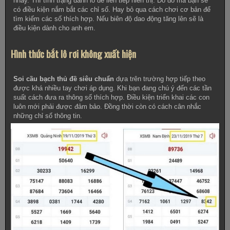
nháy. Thì tình trạng đánh lô đề liên tiếp hiển thị. Do đó mà bạn sẽ
có điều kiện nắm bắt các chỉ số. Hay bỏ qua cách chơi cơ bản để
tìm kiếm các số thích hợp. Nếu biên độ dao động tăng lên sẽ là
điều kiện dành cho anh em.
Hình thức bắt lô rơi không xuất hiện
Soi cầu bạch thủ đề siêu chuẩn
dựa trên trường hợp tiếp theo
được khá nhiều tay chơi áp dụng. Khi bạn đang chú ý đến các tần
suất cách đưa ra thông số thích hợp. Điều kiện triển khai các con
luôn mới phải được đảm bảo. Đồng thời còn có cách cân nhắc
những chỉ số thông tin.