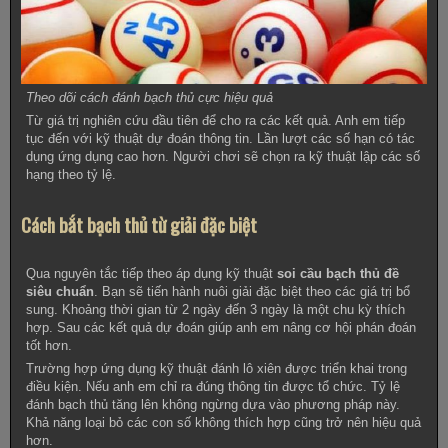
Theo dõi cách đánh bạch thủ cực hiệu quả
Từ giá trị nghiên cứu đầu tiên để cho ra các kết quả. Anh em tiếp
tục đến với kỹ thuật dự đoán thông tin. Lần lượt các số hạn có tác
dụng ứng dụng cao hơn. Người chơi sẽ chọn ra kỹ thuật lập các số
hạng theo tỷ lệ.
Cách bắt bạch thủ từ giải đặc biệt
Qua nguyên tắc tiếp theo áp dụng kỹ thuật
soi cầu bạch thủ đề
siêu chuẩn
. Bạn sẽ tiến hành nuôi giải đặc biệt theo các giá trị bổ
sung. Khoảng thời gian từ 2 ngày đến 3 ngày là một chu kỳ thích
hợp. Sau các kết quả dự đoán giúp anh em nâng cơ hội phán đoán
tốt hơn.
Trường hợp ứng dụng kỹ thuật đánh lô xiên được triển khai trong
điều kiện. Nếu anh em chỉ ra đúng thông tin được tổ chức. Tỷ lệ
đánh bạch thủ tăng lên không ngừng dựa vào phương pháp này.
Khả năng loại bỏ các con số không thích hợp cũng trở nên hiệu quả
hơn.