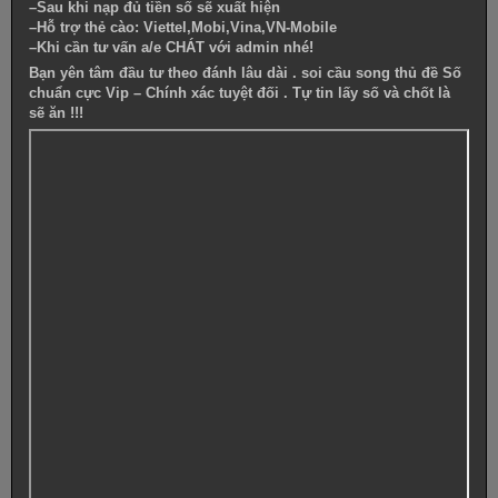
–Sau khi nạp đủ tiền số sẽ xuất hiện
–Hỗ trợ thẻ cào: Viettel,Mobi,Vina,VN-Mobile
–Khi cần tư vấn a/e CHÁT với admin nhé!
Bạn yên tâm đầu tư theo đánh lâu dài . soi cầu song thủ đề Số
chuẩn cực Vip – Chính xác tuyệt đối . Tự tin lấy số và chốt là
sẽ ăn !!!