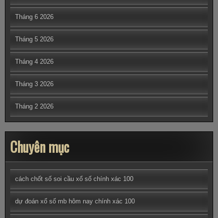
Tháng 6 2026
Tháng 5 2026
Tháng 4 2026
Tháng 3 2026
Tháng 2 2026
Chuyên mục
cách chốt số soi cầu xổ số chính xác 100
dự đoán xổ số mb hôm nay chính xác 100