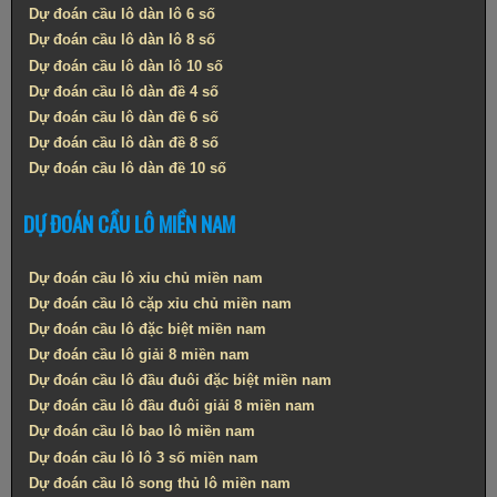
Dự đoán cầu lô dàn lô 6 số
Dự đoán cầu lô dàn lô 8 số
Dự đoán cầu lô dàn lô 10 số
Dự đoán cầu lô dàn đề 4 số
Dự đoán cầu lô dàn đề 6 số
Dự đoán cầu lô dàn đề 8 số
Dự đoán cầu lô dàn đề 10 số
DỰ ĐOÁN CẦU LÔ MIỀN NAM
Dự đoán cầu lô xỉu chủ miền nam
Dự đoán cầu lô cặp xỉu chủ miền nam
Dự đoán cầu lô đặc biệt miền nam
Dự đoán cầu lô giải 8 miền nam
Dự đoán cầu lô đầu đuôi đặc biệt miền nam
Dự đoán cầu lô đầu đuôi giải 8 miền nam
Dự đoán cầu lô bao lô miền nam
Dự đoán cầu lô lô 3 số miền nam
Dự đoán cầu lô song thủ lô miền nam