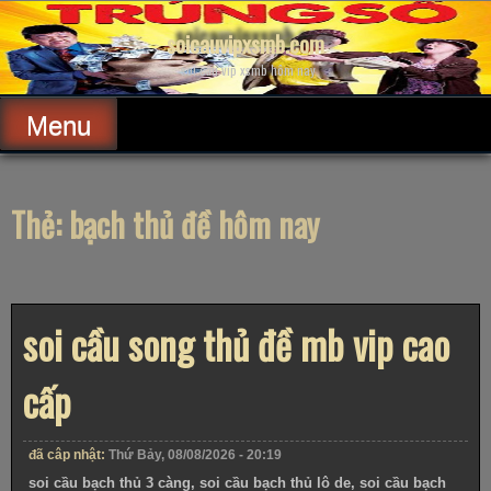
Skip
to
soicauvipxsmb.com
content
soi cầu víp xsmb hôm nay
Menu
Thẻ:
bạch thủ đề hôm nay
soi cầu song thủ đề mb vip cao
cấp
đã câp nhật:
Thứ Bảy, 08/08/2026 - 20:19
soi cầu bạch thủ 3 càng, soi cầu bạch thủ lô de, soi cầu bạch