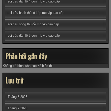
soi cầu dàn lô 4 con mb vip cao cấp
soi cầu bạch thủ lô kép mb vip cao cấp
soi cầu song thủ đề mb vip cao cấp
soi cầu dàn lô 8 con mb vip cao cấp
Phản hồi gần đây
Không có bình luận nào để hiển thị.
Lưu trữ
Tháng 8 2026
Tháng 7 2026