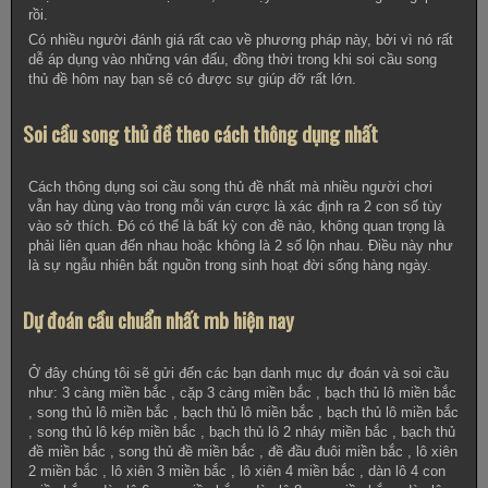
rồi.
Có nhiều người đánh giá rất cao về phương pháp này, bởi vì nó rất
dễ áp dụng vào những ván đấu, đồng thời trong khi soi cầu song
thủ đề hôm nay bạn sẽ có được sự giúp đỡ rất lớn.
Soi cầu song thủ đề theo cách thông dụng nhất
Cách thông dụng soi cầu song thủ đề nhất mà nhiều người chơi
vẫn hay dùng vào trong mỗi ván cược là xác định ra 2 con số tùy
vào sở thích. Đó có thể là bất kỳ con đề nào, không quan trọng là
phải liên quan đến nhau hoặc không là 2 số lộn nhau. Điều này như
là sự ngẫu nhiên bắt nguồn trong sinh hoạt đời sống hàng ngày.
Dự đoán cầu chuẩn nhất mb hiện nay
Ở đây chúng tôi sẽ gửi đến các bạn danh mục dự đoán và soi cầu
như: 3 càng miền bắc , cặp 3 càng miền bắc , bạch thủ lô miền bắc
, song thủ lô miền bắc , bạch thủ lô miền bắc , bạch thủ lô miền bắc
, song thủ lô kép miền bắc , bạch thủ lô 2 nháy miền bắc , bạch thủ
đề miền bắc , song thủ đề miền bắc , đề đầu đuôi miền bắc , lô xiên
2 miền bắc , lô xiên 3 miền bắc , lô xiên 4 miền bắc , dàn lô 4 con