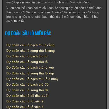
mà đã gây nhiều lần tiếc cho người chơi dự đoán gần đúng.
Ví dụ như nếu bạn soi ra cầu con 72 nhưng sợ lộn nên có thể đánh
thêm con 27. Nếu kết quả hôm đó về 27 hai nháy thì bạn đã trúng
lớn nhưng nếu như đánh bạch thủ lô chỉ một con duy nhất thì bạn
đã bị thua rồi.
DỰ ĐOÁN CẦU LÔ MIỀN BẮC
Dự đoán cầu lô bạch thủ 3 càng
Dự đoán cầu lô song thủ 3 càng
Dự đoán cầu lô bạch thủ lô
Dự đoán cầu lô song thủ lô
Dự đoán cầu lô bạch thủ lô kép
Dự đoán cầu lô song thủ lô kép
Dự đoán cầu lô bạch thủ lô 2 nháy
Dự đoán cầu lô bạch thủ đề
Dự đoán cầu lô song thủ đề
Dự đoán cầu lô đề đầu đuôi
Dự đoán cầu lô lô xiên 2
Dự đoán cầu lô lô xiên 3