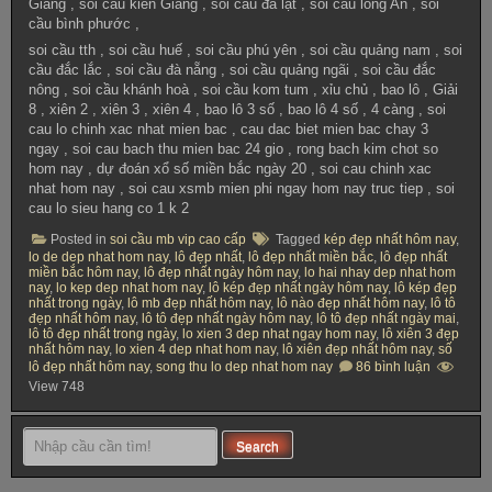
Giang , soi cầu kiên Giang , soi cầu đà lạt , soi cầu long An , soi
cầu bình phước ,
soi cầu tth , soi cầu huế , soi cầu phú yên , soi cầu quảng nam , soi
cầu đắc lắc , soi cầu đà nẵng , soi cầu quảng ngãi , soi cầu đắc
nông , soi cầu khánh hoà , soi cầu kom tum , xỉu chủ , bao lô , Giải
8 , xiên 2 , xiên 3 , xiên 4 , bao lô 3 số , bao lô 4 số , 4 càng , soi
cau lo chinh xac nhat mien bac , cau dac biet mien bac chay 3
ngay , soi cau bach thu mien bac 24 gio , rong bach kim chot so
hom nay , dự đoán xổ số miền bắc ngày 20 , soi cau chinh xac
nhat hom nay , soi cau xsmb mien phi ngay hom nay truc tiep , soi
cau lo sieu hang co 1 k 2
Posted in
soi cầu mb vip cao cấp
Tagged
kép đẹp nhất hôm nay
,
lo de dep nhat hom nay
,
lô đẹp nhất
,
lô đẹp nhất miền bắc
,
lô đẹp nhất
miền bắc hôm nay
,
lô đẹp nhất ngày hôm nay
,
lo hai nhay dep nhat hom
nay
,
lo kep dep nhat hom nay
,
lô kép đẹp nhất ngày hôm nay
,
lô kép đẹp
nhất trong ngày
,
lô mb đẹp nhất hôm nay
,
lô nào đẹp nhất hôm nay
,
lô tô
đẹp nhất hôm nay
,
lô tô đẹp nhất ngày hôm nay
,
lô tô đẹp nhất ngày mai
,
lô tô đẹp nhất trong ngày
,
lo xien 3 dep nhat ngay hom nay
,
lô xiên 3 đẹp
nhất hôm nay
,
lo xien 4 dep nhat hom nay
,
lô xiên đẹp nhất hôm nay
,
số
ở
lô đẹp nhất hôm nay
,
song thu lo dep nhat hom nay
86 bình luận
soi
View 748
cầu
song
thủ
lô
Search
mb
vip
cao