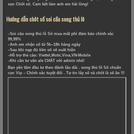
vực Chốt số. Cam kết làm anh em hài lòng!
Hướng dẫn chôt số soi cầu
song thủ lô
–Soi cầu
song thủ lô
Số mua mất phí đảm bảo chính xác
99,99%
–Anh em nhận số từ 5h–18h hàng ngày
–Sau khi nạp đủ tiền số sẽ xuất hiện
–Hỗ trợ thẻ cào: Viettel,Mobi,Vina,VN-Mobile
–Khi cần tư vấn a/e CHÁT với admin nhé!
Bạn yên tâm đầu tư theo đánh lâu dài .
song thủ lô
Số chuẩn
cực Vip – Chính xác tuyệt đối . Tự tin lấy số và chốt là sẽ ăn !!!