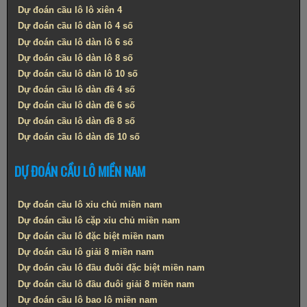
Dự đoán cầu lô lô xiên 4
Dự đoán cầu lô dàn lô 4 số
Dự đoán cầu lô dàn lô 6 số
Dự đoán cầu lô dàn lô 8 số
Dự đoán cầu lô dàn lô 10 số
Dự đoán cầu lô dàn đề 4 số
Dự đoán cầu lô dàn đề 6 số
Dự đoán cầu lô dàn đề 8 số
Dự đoán cầu lô dàn đề 10 số
DỰ ĐOÁN CẦU LÔ MIỀN NAM
Dự đoán cầu lô xỉu chủ miền nam
Dự đoán cầu lô cặp xỉu chủ miền nam
Dự đoán cầu lô đặc biệt miền nam
Dự đoán cầu lô giải 8 miền nam
Dự đoán cầu lô đầu đuôi đặc biệt miền nam
Dự đoán cầu lô đầu đuôi giải 8 miền nam
Dự đoán cầu lô bao lô miền nam