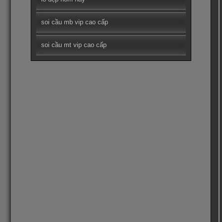
soi cầu mb vip cao cấp
soi cầu mt vip cao cấp