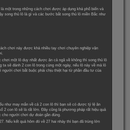
ô là một trong những cách chơi được áp dụng khá phổ biến và
ậy song thủ lô là gì và các bước bắt song thủ lô miền Bắc như
 Cách chơi này được khá nhiều tay chơi chuyên nghiệp vận
i.
c chơi một lô duy nhất được ăn cả ngã về không thì song thủ lô
g ta sẽ đánh 2 con lô trong cùng một ngày, nếu lô này về mà lô
ì người chơi bắt buộc phải chịu thiệt hại từ phần đầu tư của
nếu như may mắn về cả 2 con lô thì bạn sẽ có được tỷ lệ ăn
 2 con lô sẽ là rất lớn. Đây cũng là phương pháp rất hiệu quả
ếc cho người chơi dự đoán gần đúng.
7. Nếu kết quả hôm đó về 27 hai nháy thì bạn đã trúng lớn