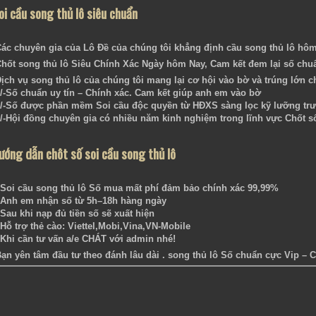
oi cầu song thủ lô siêu chuẩn
ác chuyên gia của Lô Đề của chúng tôi khẳng định cầu song thủ lô hôm
hốt song thủ lô Siêu Chính Xác Ngày hôm Nay, Cam kết đem lại số chu
Dịch vụ
song thủ lô
của chúng tôi mang lại cơ hội vào bờ và trúng lớn c
/-Số chuẩn uy tín – Chính xác. Cam kết giúp anh em vào bờ
/-Số được phần mềm Soi cầu độc quyền từ HĐXS sàng lọc kỹ lưỡng trướ
/-Hội đồng chuyên gia có nhiều năm kinh nghiệm trong lĩnh vực Chốt s
ướng dẫn chôt số soi cầu
song thủ lô
–Soi cầu
song thủ lô
Số mua mất phí đảm bảo chính xác 99,99%
–Anh em nhận số từ 5h–18h hàng ngày
Sau khi nạp đủ tiền số sẽ xuất hiện
Hỗ trợ thẻ cào: Viettel,Mobi,Vina,VN-Mobile
Khi cần tư vấn a/e CHÁT với admin nhé!
ạn yên tâm đầu tư theo đánh lâu dài .
song thủ lô
Số chuẩn cực Vip – Chí