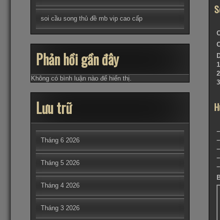
S
soi cầu song thủ đề mb vip cao cấp
C
C
Phản hồi gần đây
1
2
Không có bình luận nào để hiển thị.
3
Lưu trữ
H
Tháng 6 2026
–
–
Tháng 5 2026
–
B
Tháng 4 2026
Tháng 3 2026