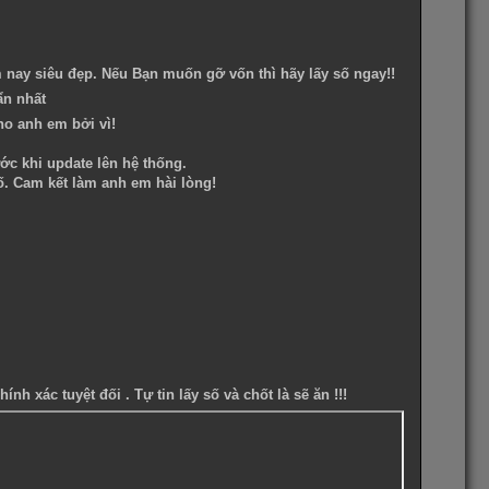
 nay siêu đẹp. Nếu Bạn muốn gỡ vốn thì hãy lấy số ngay!!
ẩn nhất
ho anh em bởi vì!
c khi update lên hệ thống.
ố. Cam kết làm anh em hài lòng!
nh xác tuyệt đối . Tự tin lấy số và chốt là sẽ ăn !!!