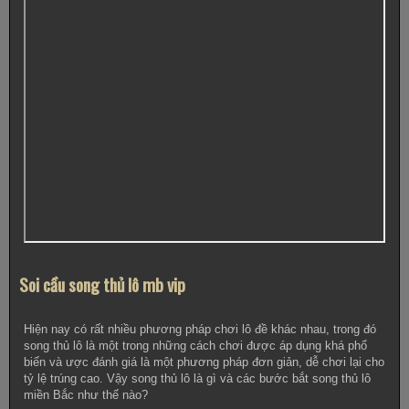
Soi cầu song thủ lô mb vip
Hiện nay có rất nhiều phương pháp chơi lô đề khác nhau, trong đó
song thủ lô là một trong những cách chơi được áp dụng khá phổ
biến và ược đánh giá là một phương pháp đơn giản, dễ chơi lại cho
tỷ lệ trúng cao. Vậy song thủ lô là gì và các bước bắt song thủ lô
miền Bắc như thế nào?