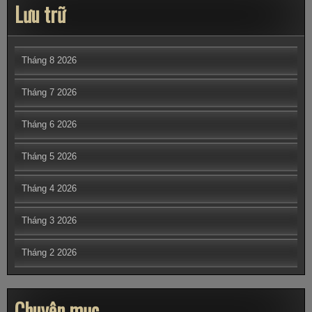
Lưu trữ
Tháng 8 2026
Tháng 7 2026
Tháng 6 2026
Tháng 5 2026
Tháng 4 2026
Tháng 3 2026
Tháng 2 2026
Chuyên mục