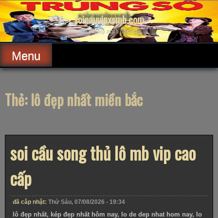
Skip
to
soicauvipxsmb.com
content
soi cầu víp xsmb hôm nay
Menu
Thẻ:
lô đẹp nhất miền bắc
soi cầu song thủ lô mb vip cao
cấp
đã câp nhật:
Thứ Sáu, 07/08/2026 - 19:34
lô đẹp nhất, kép đẹp nhất hôm nay, lo de dep nhat hom nay, lo