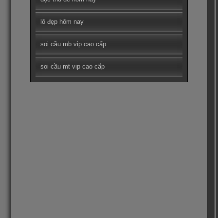
lô đẹp hôm nay
soi cầu mb vip cao cấp
soi cầu mt vip cao cấp