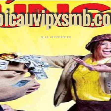
oicauvipxsmb.c
soi cầu víp xsmb hôm nay