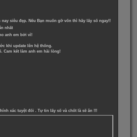
 nay siêu đẹp. Nếu Bạn muốn gỡ vốn thì hãy lấy số ngay!!
ẩn nhất
ho anh em bởi vì!
c khi update lên hệ thống.
ố. Cam kết làm anh em hài lòng!
nh xác tuyệt đối . Tự tin lấy số và chốt là sẽ ăn !!!