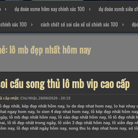
p
dự đoán xsmn hôm nay chính xác 100
dự đoán xsmb siêu c
chính xác 100
cách chốt số soi cầu xổ số chính xác 100
độc
hẻ:
lô mb đẹp nhất hôm nay
soi cầu song thủ lô mb vip cao cấp
ã câp nhật:
Chủ Nhật, 28/06/2026 - 20:15
ô đẹp nhất, kép đẹp nhất hôm nay, lo de dep nhat hom nay, lo hai nhay 
hat ngay hom nay, lo xien 4 dep nhat hom nay, lô kép đẹp nhất hôm nay
gày, lô mb đẹp nhất hôm nay, lô nào đẹp nhất hôm nay, lô tô đẹp nhất 
ai, lô tô đẹp nhất trong ngày, lô xiên 3 đẹp nhất hôm nay, lô xiên đẹp 
ôm nay, lô đẹp nhất ngày hôm nay, song thu lo dep nhat hom nay, số l