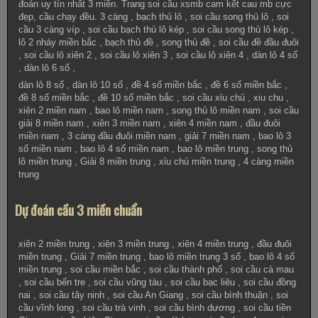
đoán uy tín nhất 3 miền. Trang soi cầu xsmb cam kết cau mb cực
đẹp, cầu chạy đều. 3 càng , bạch thủ lô , soi cầu song thủ lô , soi
cầu 3 càng víp , soi cầu bạch thủ lô kép , soi cầu song thủ lô kép ,
lô 2 nháy miền bắc , bạch thủ đề , song thủ đề , soi cầu đề đầu đuôi
, soi cầu lô xiên 2 , soi cầu lô xiên 3 , soi cầu lô xiên 4 , dàn lô 4 số
, dàn lô 6 số ,
dàn lô 8 số , dàn lô 10 số , đề 4 số miền bắc , đề 6 số miền bắc ,
đề 8 số miền bắc , đề 10 số miền bắc , soi cầu xỉu chủ , xiu chu ,
xiên 2 miền nam , bao lô miền nam , song thủ lô miền nam , soi cầu
giải 8 miền nam , xiên 3 miền nam , xiên 4 miền nam , đầu đuôi
miền nam , 3 càng đầu đuôi miền nam , giải 7 miền nam , bao lô 3
số miền nam , bao lô 4 số miền nam , bao lô miền trung , song thủ
lô miền trung , Giải 8 miền trung , xỉu chủ miền trung , 4 càng miền
trung
Dự đoán cầu 3 miền chuẩn
xiên 2 miền trung , xiên 3 miền trung , xiên 4 miền trung , đầu đuôi
miền trung , Giải 7 miền trung , bao lô miền trung 3 số , bao lô 4 số
miền trung , soi cầu miền bắc , soi cầu thành phố , soi cầu cà mau
, soi cầu bến tre , soi cầu vũng tàu , soi cầu bạc liêu , soi cầu đồng
nai , soi cầu tây ninh , soi cầu An Giang , soi cầu bình thuận , soi
cầu vĩnh long , soi cầu trà vinh , soi cầu bình dương , soi cầu tiền