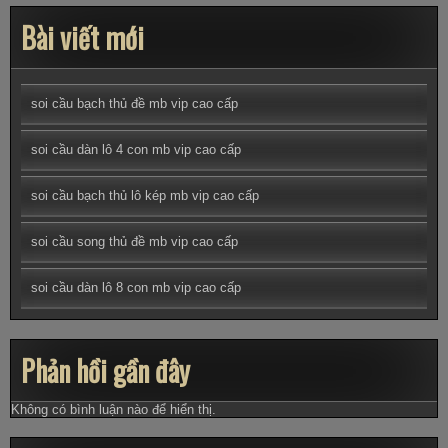
cấp
Bài viết mới
soi cầu bạch thủ đề mb vip cao cấp
soi cầu dàn lô 4 con mb vip cao cấp
soi cầu bạch thủ lô kép mb vip cao cấp
soi cầu song thủ đề mb vip cao cấp
soi cầu dàn lô 8 con mb vip cao cấp
Phản hồi gần đây
Không có bình luận nào để hiển thị.