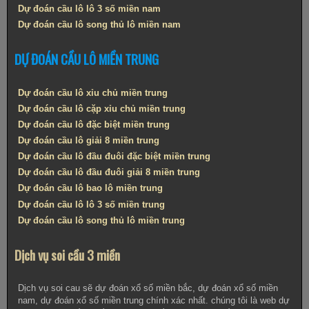
Dự đoán cầu lô lô 3 số miền nam
Dự đoán cầu lô song thủ lô miền nam
DỰ ĐOÁN CẦU LÔ MIỀN TRUNG
Dự đoán cầu lô xỉu chủ miền trung
Dự đoán cầu lô cặp xỉu chủ miền trung
Dự đoán cầu lô đặc biệt miền trung
Dự đoán cầu lô giải 8 miền trung
Dự đoán cầu lô đầu đuôi đặc biệt miền trung
Dự đoán cầu lô đầu đuôi giải 8 miền trung
Dự đoán cầu lô bao lô miền trung
Dự đoán cầu lô lô 3 số miền trung
Dự đoán cầu lô song thủ lô miền trung
Dịch vụ soi cầu 3 miền
Dịch vụ soi cau sẽ dự đoán xổ số miền bắc, dự đoán xổ số miền
nam, dự đoán xổ số miền trung chính xác nhất. chúng tôi là web dự