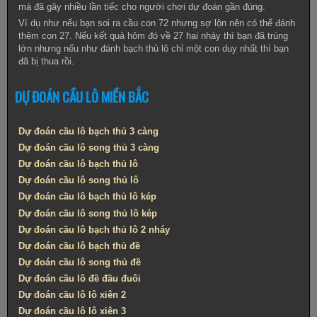
mà đã gây nhiều lần tiếc cho người chơi dự đoán gần đúng.
Ví dụ như nếu bạn soi ra cầu con 72 nhưng sợ lộn nên có thể đánh
thêm con 27. Nếu kết quả hôm đó về 27 hai nháy thì bạn đã trúng
lớn nhưng nếu như đánh bạch thủ lô chỉ một con duy nhất thì bạn
đã bị thua rồi.
DỰ ĐOÁN CẦU LÔ MIỀN BẮC
Dự đoán cầu lô bạch thủ 3 càng
Dự đoán cầu lô song thủ 3 càng
Dự đoán cầu lô bạch thủ lô
Dự đoán cầu lô song thủ lô
Dự đoán cầu lô bạch thủ lô kép
Dự đoán cầu lô song thủ lô kép
Dự đoán cầu lô bạch thủ lô 2 nháy
Dự đoán cầu lô bạch thủ đề
Dự đoán cầu lô song thủ đề
Dự đoán cầu lô đề đầu đuôi
Dự đoán cầu lô lô xiên 2
Dự đoán cầu lô lô xiên 3