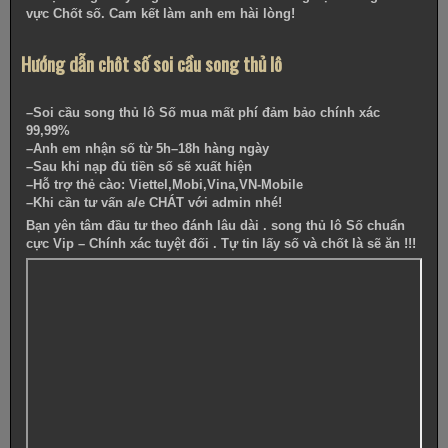
vực Chốt số. Cam kết làm anh em hài lòng!
Hướng dẫn chôt số soi cầu
song thủ lô
–Soi cầu
song thủ lô
Số mua mất phí đảm bảo chính xác
99,99%
–Anh em nhận số từ 5h–18h hàng ngày
–Sau khi nạp đủ tiền số sẽ xuất hiện
–Hỗ trợ thẻ cào: Viettel,Mobi,Vina,VN-Mobile
–Khi cần tư vấn a/e CHÁT với admin nhé!
Bạn yên tâm đầu tư theo đánh lâu dài .
song thủ lô
Số chuẩn
cực Vip – Chính xác tuyệt đối . Tự tin lấy số và chốt là sẽ ăn !!!