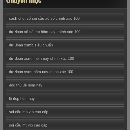
cách chốt số soi cầu xổ số chính xác 100
dự đoán xổ số mb hôm nay chính xác 100
dự đoán xsmb siêu chuẩn
dự đoán xsmn hôm nay chính xác 100
dự đoán xsmt hôm nay chính xác 100
độc thủ đề hôm nay
lô đẹp hôm nay
soi cầu mb vip cao cấp
soi cầu mt vip cao cấp