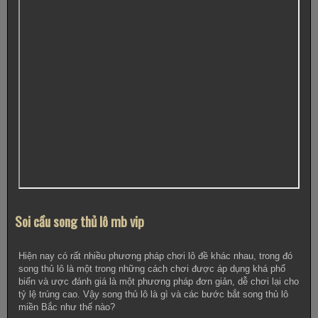
Soi cầu song thủ lô mb vip
Hiện nay có rất nhiều phương pháp chơi lô đề khác nhau, trong đó
song thủ lô là một trong những cách chơi được áp dụng khá phổ
biến và ược đánh giá là một phương pháp đơn giản, dễ chơi lại cho
tỷ lệ trúng cao. Vậy song thủ lô là gì và các bước bắt song thủ lô
miền Bắc như thế nào?