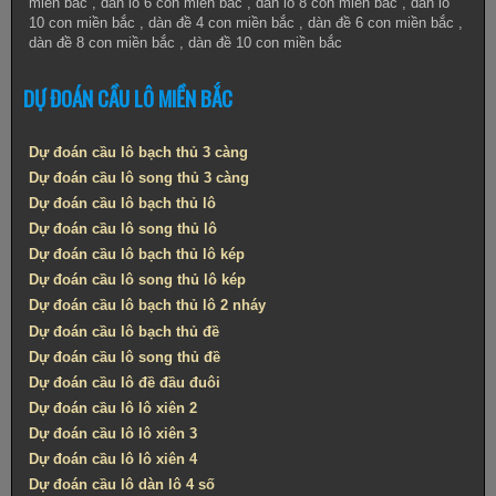
miền bắc , dàn lô 6 con miền bắc , dàn lô 8 con miền bắc , dàn lô
10 con miền bắc , dàn đề 4 con miền bắc , dàn đề 6 con miền bắc ,
dàn đề 8 con miền bắc , dàn đề 10 con miền bắc
DỰ ĐOÁN CẦU LÔ MIỀN BẮC
Dự đoán cầu lô bạch thủ 3 càng
Dự đoán cầu lô song thủ 3 càng
Dự đoán cầu lô bạch thủ lô
Dự đoán cầu lô song thủ lô
Dự đoán cầu lô bạch thủ lô kép
Dự đoán cầu lô song thủ lô kép
Dự đoán cầu lô bạch thủ lô 2 nháy
Dự đoán cầu lô bạch thủ đề
Dự đoán cầu lô song thủ đề
Dự đoán cầu lô đề đầu đuôi
Dự đoán cầu lô lô xiên 2
Dự đoán cầu lô lô xiên 3
Dự đoán cầu lô lô xiên 4
Dự đoán cầu lô dàn lô 4 số