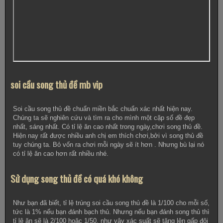
soi cầu song thủ đề mb vip
Soi cầu song thủ đề chuẩn
miền bắc chuẩn xác nhất hiện nay.
Chúng ta sẽ nghiên cứu và tìm ra cho mình một cặp số đề đẹp
nhất, sáng nhất. Có tỉ lệ ăn cao nhất trong ngày,chơi song thủ đề.
Hiện nay rất được nhiều anh chị em thích chơi,bởi vì song thủ đề
tuy chúng ta. Bỏ vốn ra chơi mỗi ngày sẽ ít hơn
. Nhưng bù lại nó
có tỉ lệ ăn cao hơn rất nhiều nhé.
Sử dụng song thủ đề có quá khó không
Như bạn đã biết, tỉ lệ trúng soi cầu song thủ đề là 1/100 cho mỗi số,
tức là 1% nếu bạn đánh bạch thủ. Nhưng nếu bạn đánh song thủ thì
tỉ lệ ăn sẽ là 2/100 hoặc 1/50, như vậy xác suất sẽ tăng lên gấp đôi