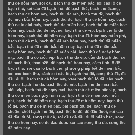
thủ đề hôm nay, soi cầu bạch thủ đề miền bắc, soi cầu lô de
bạch thủ, soi cầu đề bạch thủ, đề bạch thủ, bach thu 3cang,
bach thu de hom nay, bach thu de mb, bach thu đề, bach thủ
de miền bắc hôm nay, bạch thu de, bạch thủ de hôm nay, bạch
thủ de la giải mấy, bạch thủ de miền bắc, bạch thủ de miền bắc
hôm nay, bạch thủ de một số, bạch thủ de vip, bạch thủ lô de
hôm nay, bạch thủ đề hôm nay, bạch thủ đề hôm nay miễn phí,
bạch thủ đề mb, bạch thủ đề mb hôm nay, bạch thủ đề miền
bắc, bạch thủ đề miền bắc hôm nay, bạch thủ đề miền bắc
ngày hôm nay, bạch thủ đề miễn phí, bạch thủ đề ngày hôm
nay, bạch thủ đề siêu vip, bạch thủ đề vip, dàn de bạch thủ, số
đề bạch thủ, thanlo86, đề bạch thủ hôm nay, cách tính lô đề
bạch thủ, soi cau lo bach thu, phương pháp bắt đề miền bắc,
soi cau bach thu, cách soi cầu lô, bạch thủ đề, song thủ đề, đề
đầu đuôi, bạch thủ đề hôm nay, xem bạch thủ lô đề, cầu bạch
thủ đề, bạch thủ đề, bạch thủ đề mb, bạch thủ đề miền bắc
siêu vip, bạch thủ đề ngày mai, bạch thủ đề miền bắc vip, bạch
thủ đề miền bắc ngày hôm nay, bạch thủ đề miền bắc miễn
phí, bạch thủ đề hôm nay, bạch thủ đề mb hôm nay, bạch thủ
lô đề, bạch thủ đề miền bắc, bắt bạch thủ đề, bạch thủ đề
chuẩn, chốt bạch thủ đề, bạch thủ lo đề, đề đầu đuôi, soi cầu
đề đầu đuôi, song thủ đề, soi cầu đề đầu đuôi miền bắc, song
thủ đề hôm nay, số đề đầu đuôi, soi cầu song thủ đề, song thủ
đề hôm nay