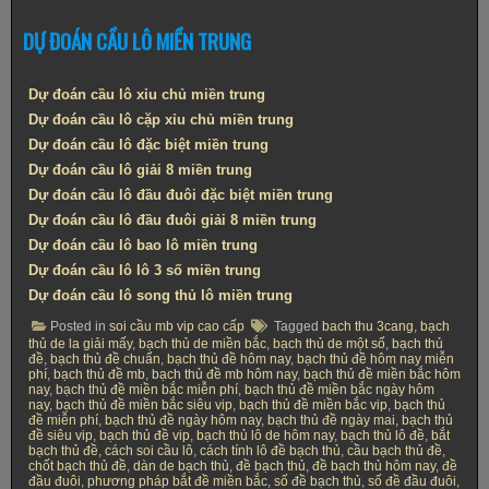
DỰ ĐOÁN CẦU LÔ MIỀN TRUNG
Dự đoán cầu lô xỉu chủ miền trung
Dự đoán cầu lô cặp xỉu chủ miền trung
Dự đoán cầu lô đặc biệt miền trung
Dự đoán cầu lô giải 8 miền trung
Dự đoán cầu lô đầu đuôi đặc biệt miền trung
Dự đoán cầu lô đầu đuôi giải 8 miền trung
Dự đoán cầu lô bao lô miền trung
Dự đoán cầu lô lô 3 số miền trung
Dự đoán cầu lô song thủ lô miền trung
Posted in
soi cầu mb vip cao cấp
Tagged
bach thu 3cang
,
bạch
thủ de la giải mấy
,
bạch thủ de miền bắc
,
bạch thủ de một số
,
bạch thủ
đề
,
bạch thủ đề chuẩn
,
bạch thủ đề hôm nay
,
bạch thủ đề hôm nay miễn
phí
,
bạch thủ đề mb
,
bạch thủ đề mb hôm nay
,
bạch thủ đề miền bắc hôm
nay
,
bạch thủ đề miền bắc miễn phí
,
bạch thủ đề miền bắc ngày hôm
nay
,
bạch thủ đề miền bắc siêu vip
,
bạch thủ đề miền bắc vip
,
bạch thủ
đề miễn phí
,
bạch thủ đề ngày hôm nay
,
bạch thủ đề ngày mai
,
bạch thủ
đề siêu vip
,
bạch thủ đề vip
,
bạch thủ lô de hôm nay
,
bạch thủ lô đề
,
bắt
bạch thủ đề
,
cách soi cầu lô
,
cách tính lô đề bạch thủ
,
cầu bạch thủ đề
,
chốt bạch thủ đề
,
dàn de bạch thủ
,
đề bạch thủ
,
đề bạch thủ hôm nay
,
đề
đầu đuôi
,
phương pháp bắt đề miền bắc
,
số đề bạch thủ
,
số đề đầu đuôi
,