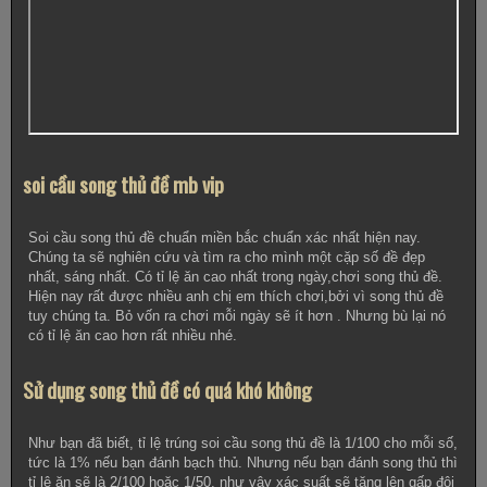
soi cầu song thủ đề mb vip
Soi cầu song thủ đề chuẩn
miền bắc chuẩn xác nhất hiện nay.
Chúng ta sẽ nghiên cứu và tìm ra cho mình một cặp số đề đẹp
nhất, sáng nhất. Có tỉ lệ ăn cao nhất trong ngày,chơi song thủ đề.
Hiện nay rất được nhiều anh chị em thích chơi,bởi vì song thủ đề
tuy chúng ta. Bỏ vốn ra chơi mỗi ngày sẽ ít hơn
. Nhưng bù lại nó
có tỉ lệ ăn cao hơn rất nhiều nhé.
Sử dụng song thủ đề có quá khó không
Như bạn đã biết, tỉ lệ trúng soi cầu song thủ đề là 1/100 cho mỗi số,
tức là 1% nếu bạn đánh bạch thủ. Nhưng nếu bạn đánh song thủ thì
tỉ lệ ăn sẽ là 2/100 hoặc 1/50, như vậy xác suất sẽ tăng lên gấp đôi