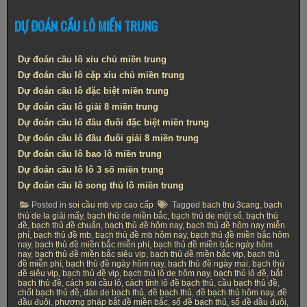
DỰ ĐOÁN CẦU LÔ MIỀN TRUNG
Dự đoán cầu lô xỉu chủ miền trung
Dự đoán cầu lô cặp xỉu chủ miền trung
Dự đoán cầu lô đặc biệt miền trung
Dự đoán cầu lô giải 8 miền trung
Dự đoán cầu lô đầu đuôi đặc biệt miền trung
Dự đoán cầu lô đầu đuôi giải 8 miền trung
Dự đoán cầu lô bao lô miền trung
Dự đoán cầu lô lô 3 số miền trung
Dự đoán cầu lô song thủ lô miền trung
Posted in
soi cầu mb vip cao cấp
Tagged
bach thu 3cang
,
bạch
thủ de la giải mấy
,
bạch thủ de miền bắc
,
bạch thủ de một số
,
bạch thủ
đề
,
bạch thủ đề chuẩn
,
bạch thủ đề hôm nay
,
bạch thủ đề hôm nay miễn
phí
,
bạch thủ đề mb
,
bạch thủ đề mb hôm nay
,
bạch thủ đề miền bắc hôm
nay
,
bạch thủ đề miền bắc miễn phí
,
bạch thủ đề miền bắc ngày hôm
nay
,
bạch thủ đề miền bắc siêu vip
,
bạch thủ đề miền bắc vip
,
bạch thủ
đề miễn phí
,
bạch thủ đề ngày hôm nay
,
bạch thủ đề ngày mai
,
bạch thủ
đề siêu vip
,
bạch thủ đề vip
,
bạch thủ lô de hôm nay
,
bạch thủ lô đề
,
bắt
bạch thủ đề
,
cách soi cầu lô
,
cách tính lô đề bạch thủ
,
cầu bạch thủ đề
,
chốt bạch thủ đề
,
dàn de bạch thủ
,
đề bạch thủ
,
đề bạch thủ hôm nay
,
đề
đầu đuôi
,
phương pháp bắt đề miền bắc
,
số đề bạch thủ
,
số đề đầu đuôi
,