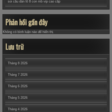
soi cầu dàn lô 8 con mb vip cao cấp
Phản hồi gần đây
Không có bình luận nào để hiển thị.
Lưu trữ
Tháng 8 2026
Tháng 7 2026
Tháng 6 2026
Tháng 5 2026
Tháng 4 2026