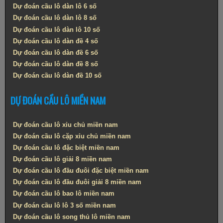
Dự đoán cầu lô dàn lô 6 số
Dự đoán cầu lô dàn lô 8 số
Dự đoán cầu lô dàn lô 10 số
Dự đoán cầu lô dàn đề 4 số
Dự đoán cầu lô dàn đề 6 số
Dự đoán cầu lô dàn đề 8 số
Dự đoán cầu lô dàn đề 10 số
DỰ ĐOÁN CẦU LÔ MIỀN NAM
Dự đoán cầu lô xỉu chủ miền nam
Dự đoán cầu lô cặp xỉu chủ miền nam
Dự đoán cầu lô đặc biệt miền nam
Dự đoán cầu lô giải 8 miền nam
Dự đoán cầu lô đầu đuôi đặc biệt miền nam
Dự đoán cầu lô đầu đuôi giải 8 miền nam
Dự đoán cầu lô bao lô miền nam
Dự đoán cầu lô lô 3 số miền nam
Dự đoán cầu lô song thủ lô miền nam