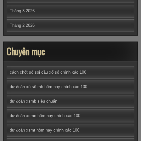
Tháng 3 2026
Tháng 2 2026
Chuyên mục
cách chốt số soi cầu xổ số chính xác 100
dự đoán xổ số mb hôm nay chính xác 100
dự đoán xsmb siêu chuẩn
dự đoán xsmn hôm nay chính xác 100
dự đoán xsmt hôm nay chính xác 100