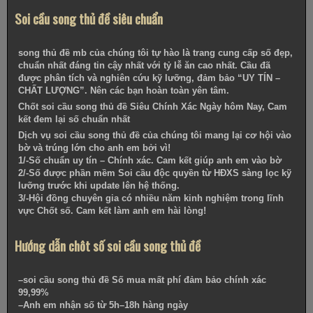
Soi cầu song thủ đề siêu chuẩn
song thủ đề mb của chúng tôi tự hào là trang cung cấp số đẹp,
chuẩn nhất đáng tin cậy nhất với tỷ lễ ăn cao nhất. Cầu đã
được phân tích và nghiên cứu kỹ lưỡng, đảm bảo “UY TÍN –
CHẤT LƯỢNG”. Nên các bạn hoàn toàn yên tâm.
Chốt soi cầu song thủ đề Siêu Chính Xác Ngày hôm Nay, Cam
kết đem lại số chuẩn nhất
Dịch vụ soi cầu song thủ đề của chúng tôi mang lại cơ hội vào
bờ và trúng lớn cho anh em bởi vì!
1/-Số chuẩn uy tín – Chính xác. Cam kết giúp anh em vào bờ
2/-Số được phần mềm Soi cầu độc quyền từ HĐXS sàng lọc kỹ
lưỡng trước khi update lên hệ thống.
3/-Hội đồng chuyên gia có nhiều năm kinh nghiệm trong lĩnh
vực Chốt số. Cam kết làm anh em hài lòng!
Hướng dẫn chôt số soi cầu song thủ đề
–soi cầu song thủ đề Số mua mất phí đảm bảo chính xác
99,99%
–Anh em nhận số từ 5h–18h hàng ngày