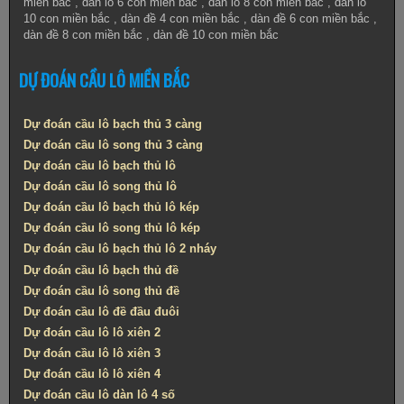
miền bắc , dàn lô 6 con miền bắc , dàn lô 8 con miền bắc , dàn lô
10 con miền bắc , dàn đề 4 con miền bắc , dàn đề 6 con miền bắc ,
dàn đề 8 con miền bắc , dàn đề 10 con miền bắc
DỰ ĐOÁN CẦU LÔ MIỀN BẮC
Dự đoán cầu lô bạch thủ 3 càng
Dự đoán cầu lô song thủ 3 càng
Dự đoán cầu lô bạch thủ lô
Dự đoán cầu lô song thủ lô
Dự đoán cầu lô bạch thủ lô kép
Dự đoán cầu lô song thủ lô kép
Dự đoán cầu lô bạch thủ lô 2 nháy
Dự đoán cầu lô bạch thủ đề
Dự đoán cầu lô song thủ đề
Dự đoán cầu lô đề đầu đuôi
Dự đoán cầu lô lô xiên 2
Dự đoán cầu lô lô xiên 3
Dự đoán cầu lô lô xiên 4
Dự đoán cầu lô dàn lô 4 số